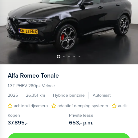
Alfa Romeo
Tonale
1.3T PHEV 280pk Veloce
2025
26.351 km
Hybride benzine
Automaat
achteruitrijcamera
adaptief demping systeem
audio inst
Kopen
Private lease
37.895,-
653,-
p.m.