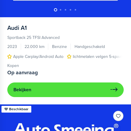
Audi
A1
Sportback 25 TFSI Advanced
2023
22.000 km
Benzine
Handgeschakeld
Apple Carplay/Android Auto
lichtmetalen velgen 5-spaaks 17
Kopen
Op aanvraag
Bekijken
Beschikbaar