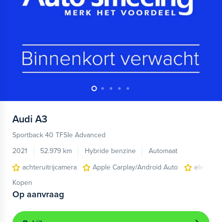
Audi
A3
Sportback 40 TFSIe Advanced
2021
52.979 km
Hybride benzine
Automaat
achteruitrijcamera
Apple Carplay/Android Auto
electroni
Kopen
Op aanvraag