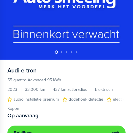
Audi
e-tron
55 quattro Advanced 95 kWh
2023
33.000 km
437 km actieradius
Elektrisch
audio installatie premium
dodehoek detectie
electronic 
Kopen
Op aanvraag