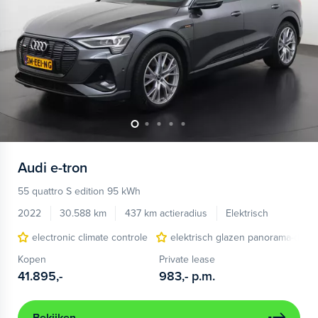
Audi
e-tron
55 quattro S edition 95 kWh
2022
30.588 km
437 km actieradius
Elektrisch
electronic climate controle
elektrisch glazen panorama-dak
Kopen
Private lease
41.895,-
983,-
p.m.
Bekijken