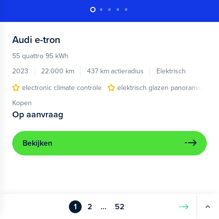
Audi
e-tron
55 quattro 95 kWh
2023
22.000 km
437 km actieradius
Elektrisch
electronic climate controle
elektrisch glazen panorama-dak
Kopen
Op aanvraag
Bekijken
1
2
...
52
Volgende