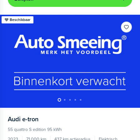
Beschikbaar
Audi
e-tron
55 quattro S edition 95 kWh
2023
71.000 km
437 km actieradius
Elektrisch