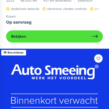
2023
48.000 km
437 km actieradius
Elektrisch
dodehoek detectie
electronic climate controle
elektris
Kopen
Op aanvraag
Bekijken
Beschikbaar