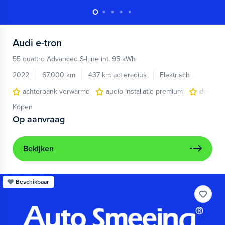
Audi
e-tron
55 quattro Advanced S-Line int. 95 kWh
2022
67.000 km
437 km actieradius
Elektrisch
achterbank verwarmd
audio installatie premium
dodehoe
Kopen
Op aanvraag
Bekijken
Beschikbaar