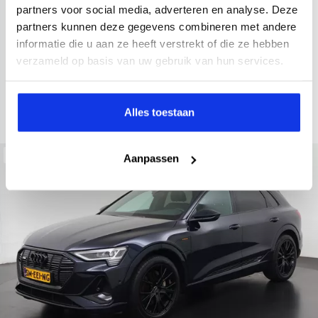
2022
34.998 km
437 km actieradius
Elektrisch
partners voor social media, adverteren en analyse. Deze
partners kunnen deze gegevens combineren met andere
electronic climate controle
elektrisch glazen panorama-dak
informatie die u aan ze heeft verstrekt of die ze hebben
Kopen
Private lease
verzameld op basis van uw gebruik van hun services.
36.895,-
793,-
p.m.
Bekijken
Alles toestaan
Beschikbaar
Aanpassen