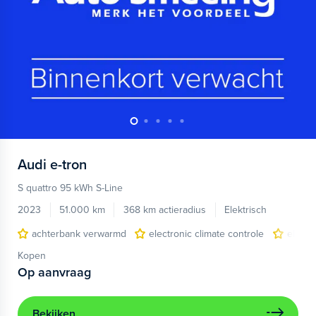
Audi
e-tron
S quattro 95 kWh S-Line
2023
51.000 km
368 km actieradius
Elektrisch
achterbank verwarmd
electronic climate controle
elektr
Kopen
Op aanvraag
Bekijken