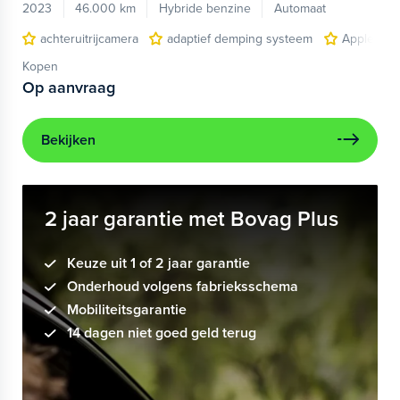
2023
46.000 km
Hybride benzine
Automaat
achteruitrijcamera
adaptief demping systeem
Apple Car
Kopen
Op aanvraag
Bekijken
2 jaar garantie met Bovag Plus
Keuze uit 1 of 2 jaar garantie
Onderhoud volgens fabrieksschema
Mobiliteitsgarantie
14 dagen niet goed geld terug