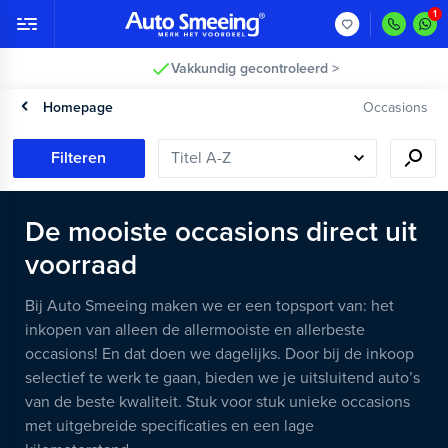
Vakkundig gecontroleerd >
Homepage
Occasions
Filteren
De mooiste occasions direct uit
voorraad
Bij Auto Smeeing maken we er een topsport van: het
inkopen van alleen de allermooiste en allerbeste
occasions! En dat doen we dagelijks. Door bij de inkoop
selectief te werk te gaan, bieden we je uitsluitend auto’s
van de beste kwaliteit. Stuk voor stuk unieke occasions
met uitgebreide specificaties en een lage