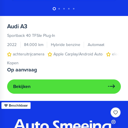
Audi
A3
Sportback 40 TFSIe Plug-In
2022
84.000 km
Hybride benzine
Automaat
achteruitrijcamera
Apple Carplay/Android Auto
electroni
Kopen
Op aanvraag
Bekijken
Beschikbaar