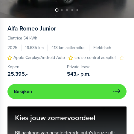
Alfa Romeo
Junior
Elettrica 54 kWh
2025
16.635 km
413 km actieradius
Elektrisch
Apple Carplay/Android Auto
cruise control adaptief
LED
Kopen
Private lease
25.395,-
543,-
p.m.
Bekijken
Kies jouw zomervoordeel
Bij aankoop van geselecteerde auto's keuze uit: