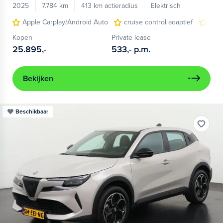
2025
7.784 km
413 km actieradius
Elektrisch
Apple Carplay/Android Auto
cruise control adaptief
LED
Kopen
Private lease
25.895,-
533,-
p.m.
Bekijken
Beschikbaar