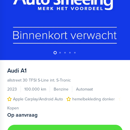
Audi
A1
allstreet 30 TFSI S-Line int. S-Tronic
2023
100.000 km
Benzine
Automaat
Apple Carplay/Android Auto
hemelbekleding donker
lic
Kopen
Op aanvraag