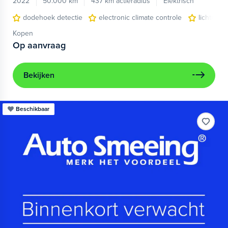
2022
50.000 km
437 km actieradius
Elektrisch
dodehoek detectie
electronic climate controle
lichtmeta
Kopen
Op aanvraag
Bekijken
Beschikbaar