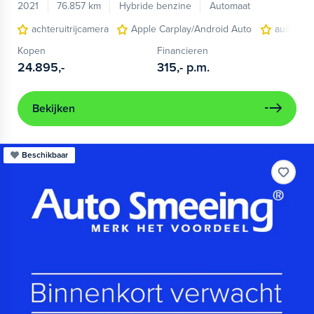
2021
76.857 km
Hybride benzine
Automaat
achteruitrijcamera
Apple Carplay/Android Auto
audio ins
Kopen
Financieren
24.895,-
315,-
p.m.
Bekijken
Beschikbaar