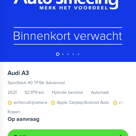
Audi
A3
Sportback 40 TFSIe Advanced
2021
52.979 km
Hybride benzine
Automaat
achteruitrijcamera
Apple Carplay/Android Auto
electroni
Kopen
Op aanvraag