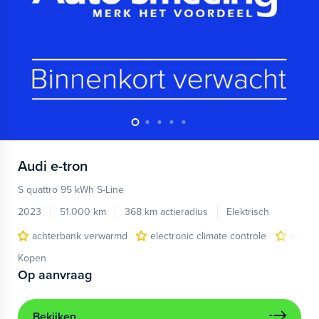
Audi
e-tron
S quattro 95 kWh S-Line
2023
51.000 km
368 km actieradius
Elektrisch
achterbank verwarmd
electronic climate controle
elektr
Kopen
Op aanvraag
Bekijken