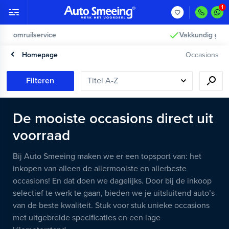
Vakkundig gecontroleerd >
Homepage
Occasions
Filteren
De mooiste occasions direct uit
voorraad
Bij Auto Smeeing maken we er een topsport van: het
inkopen van alleen de allermooiste en allerbeste
occasions! En dat doen we dagelijks. Door bij de inkoop
selectief te werk te gaan, bieden we je uitsluitend auto’s
van de beste kwaliteit. Stuk voor stuk unieke occasions
met uitgebreide specificaties en een lage