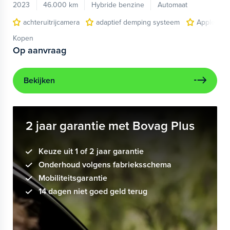
2023
46.000 km
Hybride benzine
Automaat
achteruitrijcamera
adaptief demping systeem
Apple Car
Kopen
Op aanvraag
Bekijken
2 jaar garantie met Bovag Plus
Keuze uit 1 of 2 jaar garantie
Onderhoud volgens fabrieksschema
Mobiliteitsgarantie
14 dagen niet goed geld terug