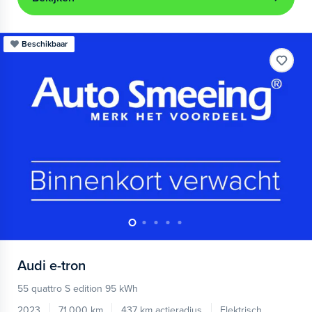
Beschikbaar
Audi
e-tron
55 quattro S edition 95 kWh
2023
71.000 km
437 km actieradius
Elektrisch