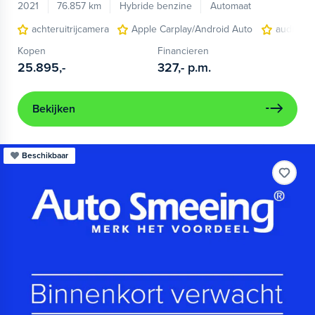
2021
76.857 km
Hybride benzine
Automaat
achteruitrijcamera
Apple Carplay/Android Auto
audio ins
Kopen
Financieren
25.895,-
327,-
p.m.
Bekijken
Beschikbaar