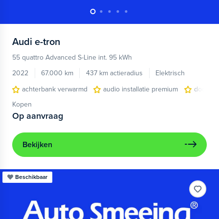
Audi
e-tron
55 quattro Advanced S-Line int. 95 kWh
2022
67.000 km
437 km actieradius
Elektrisch
achterbank verwarmd
audio installatie premium
dodehoe
Kopen
Op aanvraag
Bekijken
Beschikbaar