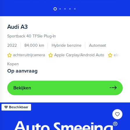
Audi
A3
Sportback 40 TFSIe Plug-In
2022
84.000 km
Hybride benzine
Automaat
achteruitrijcamera
Apple Carplay/Android Auto
electroni
Kopen
Op aanvraag
Bekijken
Beschikbaar