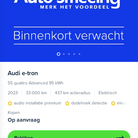
Audi
e-tron
55 quattro Advanced 95 kWh
2023
33.000 km
437 km actieradius
Elektrisch
audio installatie premium
dodehoek detectie
electronic 
Kopen
Op aanvraag