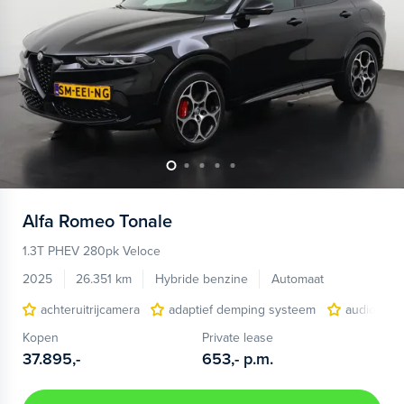
Alfa Romeo
Tonale
1.3T PHEV 280pk Veloce
2025
26.351 km
Hybride benzine
Automaat
achteruitrijcamera
adaptief demping systeem
audio inst
Kopen
Private lease
37.895,-
653,-
p.m.