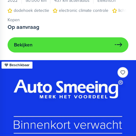
2022
50.000 km
437 km actieradius
Elektrisch
dodehoek detectie
electronic climate controle
lichtmeta
Kopen
Op aanvraag
Bekijken
Beschikbaar