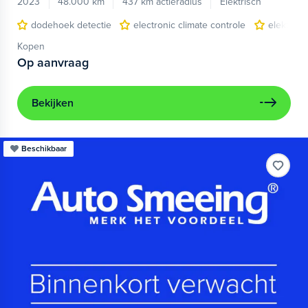
2023
48.000 km
437 km actieradius
Elektrisch
dodehoek detectie
electronic climate controle
elektris
Kopen
Op aanvraag
Bekijken
Beschikbaar