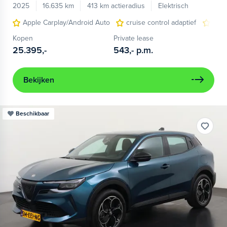
2025
16.635 km
413 km actieradius
Elektrisch
Apple Carplay/Android Auto
cruise control adaptief
LED
Kopen
Private lease
25.395,-
543,-
p.m.
Bekijken
Beschikbaar