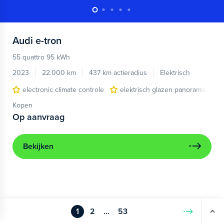
Audi
e-tron
55 quattro 95 kWh
2023
22.000 km
437 km actieradius
Elektrisch
electronic climate controle
elektrisch glazen panorama-dak
Kopen
Op aanvraag
Bekijken
1
2
...
53
Volgende