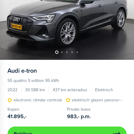
Audi
e-tron
55 quattro S edition 95 kWh
2022
30.588 km
437 km actieradius
Elektrisch
electronic climate controle
elektrisch glazen panorama-dak
Kopen
Private lease
41.895,-
983,-
p.m.
Bekijken