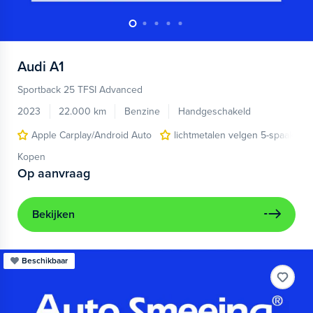
Audi
A1
Sportback 25 TFSI Advanced
2023
22.000 km
Benzine
Handgeschakeld
Apple Carplay/Android Auto
lichtmetalen velgen 5-spaaks 17
Kopen
Op aanvraag
Bekijken
Beschikbaar