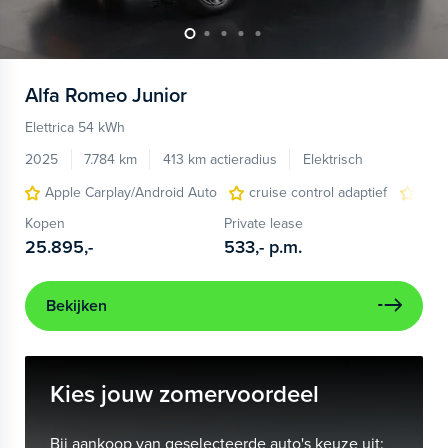
Alfa Romeo
Junior
Elettrica 54 kWh
2025
7.784 km
413 km actieradius
Elektrisch
Apple Carplay/Android Auto
cruise control adaptief
LED
Kopen
Private lease
25.895,-
533,-
p.m.
Bekijken
Kies jouw zomervoordeel
Bij aankoop van geselecteerde auto's keuze uit: