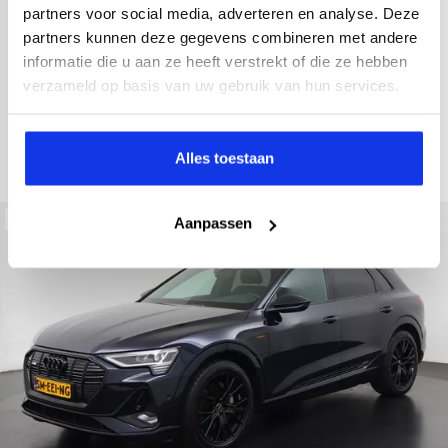
2022
34.998 km
437 km actieradius
Elektrisch
partners voor social media, adverteren en analyse. Deze
partners kunnen deze gegevens combineren met andere
electronic climate controle
elektrisch glazen panorama-dak
informatie die u aan ze heeft verstrekt of die ze hebben
Kopen
Private lease
verzameld op basis van uw gebruik van hun services.
36.895,-
793,-
p.m.
Bekijken
Alles toestaan
Beschikbaar
Aanpassen