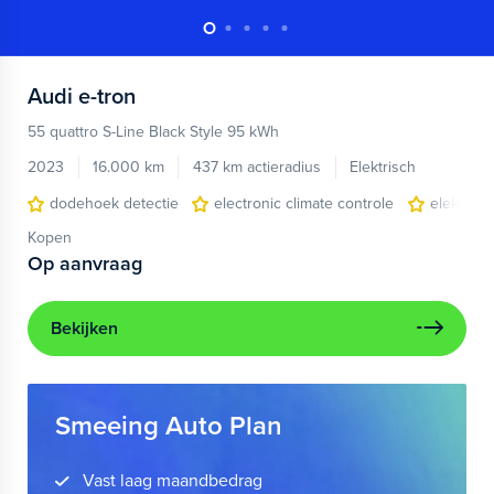
Audi
e-tron
55 quattro S-Line Black Style 95 kWh
2023
16.000 km
437 km actieradius
Elektrisch
dodehoek detectie
electronic climate controle
elektris
Kopen
Op aanvraag
Bekijken
Smeeing Auto Plan
Vast laag maandbedrag