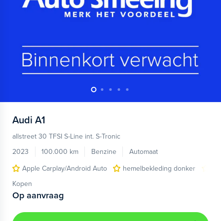
Audi
A1
allstreet 30 TFSI S-Line int. S-Tronic
2023
100.000 km
Benzine
Automaat
Apple Carplay/Android Auto
hemelbekleding donker
lic
Kopen
Op aanvraag