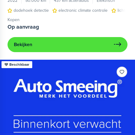
2022
50.000 km
437 km actieradius
Elektrisch
dodehoek detectie
electronic climate controle
lichtmeta
Kopen
Op aanvraag
Bekijken
Beschikbaar