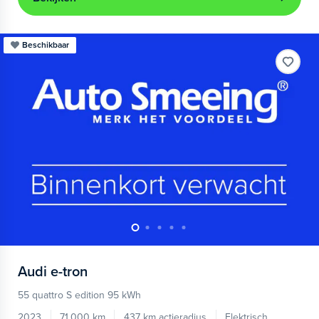
Beschikbaar
Audi
e-tron
55 quattro S edition 95 kWh
2023
71.000 km
437 km actieradius
Elektrisch