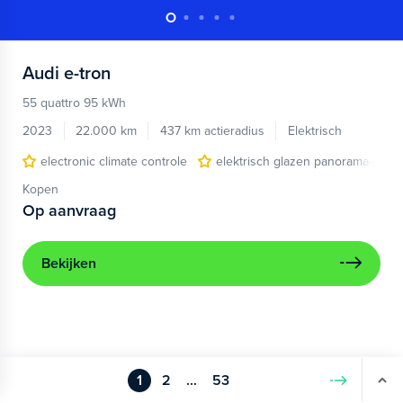
Audi
e-tron
55 quattro 95 kWh
2023
22.000 km
437 km actieradius
Elektrisch
electronic climate controle
elektrisch glazen panorama-dak
Kopen
Op aanvraag
Bekijken
1
2
...
53
Volgende