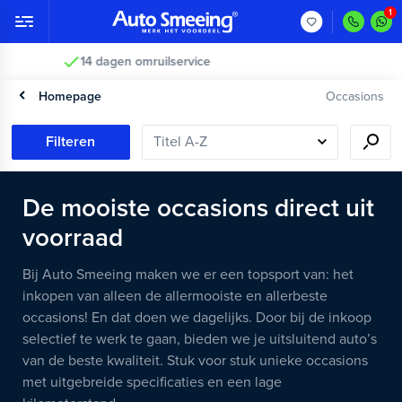
Vakkundig gecontroleerd >
Homepage
Occasions
Filteren
De mooiste occasions direct uit
voorraad
Bij Auto Smeeing maken we er een topsport van: het
inkopen van alleen de allermooiste en allerbeste
occasions! En dat doen we dagelijks. Door bij de inkoop
selectief te werk te gaan, bieden we je uitsluitend auto’s
van de beste kwaliteit. Stuk voor stuk unieke occasions
met uitgebreide specificaties en een lage