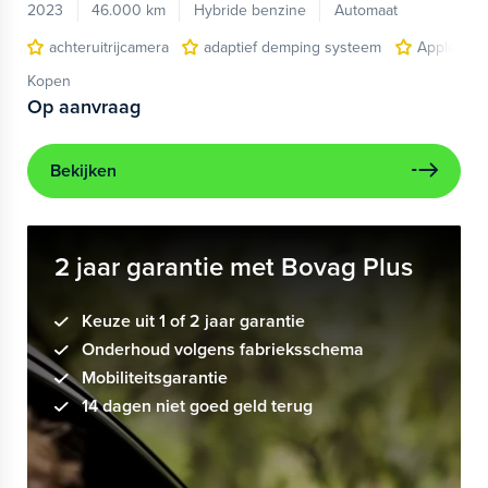
2023
46.000 km
Hybride benzine
Automaat
achteruitrijcamera
adaptief demping systeem
Apple Car
Kopen
Op aanvraag
Bekijken
2 jaar garantie met Bovag Plus
Keuze uit 1 of 2 jaar garantie
Onderhoud volgens fabrieksschema
Mobiliteitsgarantie
14 dagen niet goed geld terug