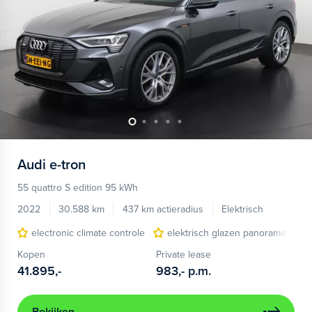
Audi
e-tron
55 quattro S edition 95 kWh
2022
30.588 km
437 km actieradius
Elektrisch
electronic climate controle
elektrisch glazen panorama-dak
Kopen
Private lease
41.895,-
983,-
p.m.
Bekijken