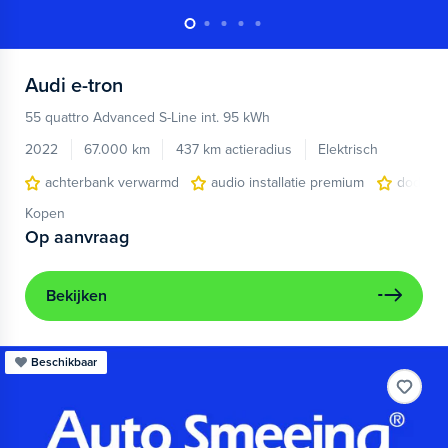
Audi
e-tron
55 quattro Advanced S-Line int. 95 kWh
2022
67.000 km
437 km actieradius
Elektrisch
achterbank verwarmd
audio installatie premium
dodehoe
Kopen
Op aanvraag
Bekijken
Beschikbaar