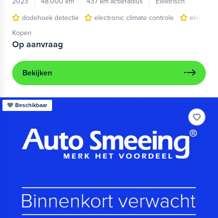
2023
48.000 km
437 km actieradius
Elektrisch
dodehoek detectie
electronic climate controle
elektris
Kopen
Op aanvraag
Bekijken
Beschikbaar