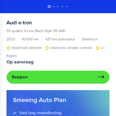
Audi
e-tron
55 quattro S-Line Black Style 95 kWh
2023
16.000 km
437 km actieradius
Elektrisch
dodehoek detectie
electronic climate controle
elektris
Kopen
Op aanvraag
Bekijken
Smeeing Auto Plan
Vast laag maandbedrag