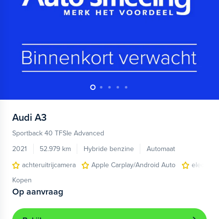
Audi
A3
Sportback 40 TFSIe Advanced
2021
52.979 km
Hybride benzine
Automaat
achteruitrijcamera
Apple Carplay/Android Auto
electroni
Kopen
Op aanvraag