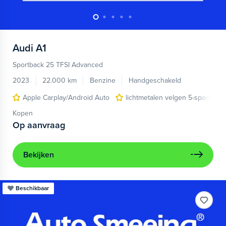
Audi
A1
Sportback 25 TFSI Advanced
2023
22.000 km
Benzine
Handgeschakeld
Apple Carplay/Android Auto
lichtmetalen velgen 5-spaaks 17
Kopen
Op aanvraag
Bekijken
Beschikbaar