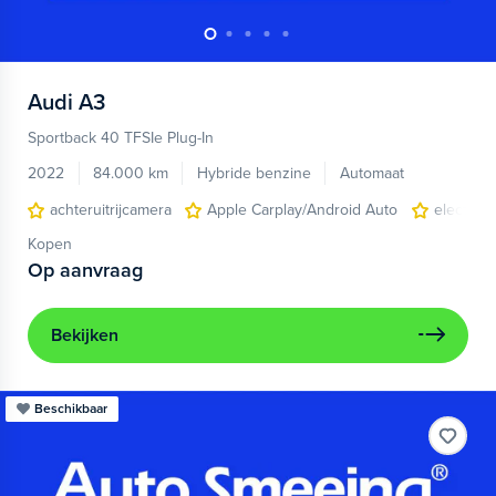
Audi
A3
Sportback 40 TFSIe Plug-In
2022
84.000 km
Hybride benzine
Automaat
achteruitrijcamera
Apple Carplay/Android Auto
electroni
Kopen
Op aanvraag
Bekijken
Beschikbaar