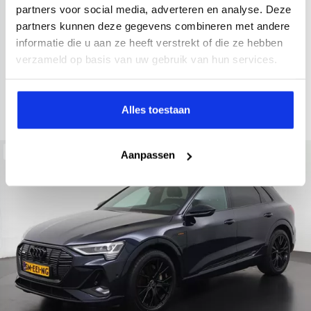
2022
34.998 km
437 km actieradius
Elektrisch
partners voor social media, adverteren en analyse. Deze
partners kunnen deze gegevens combineren met andere
electronic climate controle
elektrisch glazen panorama-dak
informatie die u aan ze heeft verstrekt of die ze hebben
Kopen
Private lease
verzameld op basis van uw gebruik van hun services.
36.895,-
793,-
p.m.
Bekijken
Alles toestaan
Beschikbaar
Aanpassen