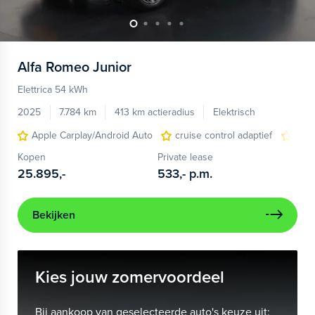
Alfa Romeo
Junior
Elettrica 54 kWh
2025
7.784 km
413 km actieradius
Elektrisch
Apple Carplay/Android Auto
cruise control adaptief
LED
Kopen
Private lease
25.895,-
533,-
p.m.
Bekijken
Kies jouw zomervoordeel
Bij aankoop van geselecteerde auto's keuze uit: