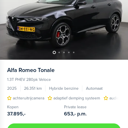
Alfa Romeo
Tonale
1.3T PHEV 280pk Veloce
2025
26.351 km
Hybride benzine
Automaat
achteruitrijcamera
adaptief demping systeem
audio inst
Kopen
Private lease
37.895,-
653,-
p.m.