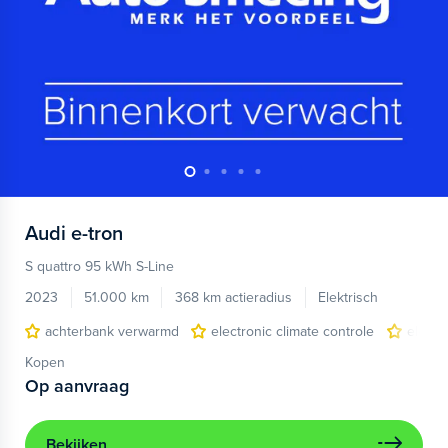
Audi
e-tron
S quattro 95 kWh S-Line
2023
51.000 km
368 km actieradius
Elektrisch
achterbank verwarmd
electronic climate controle
elektr
Kopen
Op aanvraag
Bekijken