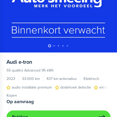
Audi
e-tron
55 quattro Advanced 95 kWh
2023
33.000 km
437 km actieradius
Elektrisch
audio installatie premium
dodehoek detectie
electronic 
Kopen
Op aanvraag