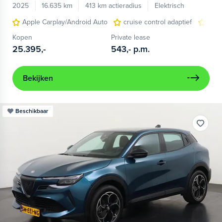
2025
16.635 km
413 km actieradius
Elektrisch
Apple Carplay/Android Auto
cruise control adaptief
LED
Kopen
Private lease
25.395,-
543,-
p.m.
Bekijken
Beschikbaar