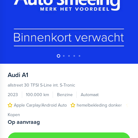
Audi
A1
allstreet 30 TFSI S-Line int. S-Tronic
2023
100.000 km
Benzine
Automaat
Apple Carplay/Android Auto
hemelbekleding donker
lic
Kopen
Op aanvraag