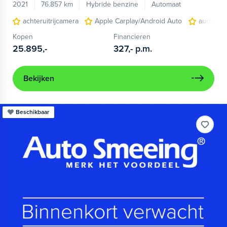
2021
76.857 km
Hybride benzine
Automaat
achteruitrijcamera
Apple Carplay/Android Auto
audio ins
Kopen
Financieren
25.895,-
327,-
p.m.
Bekijken
Beschikbaar