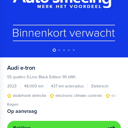
Audi
e-tron
55 quattro S-Line Black Edition 95 kWh
2023
48.000 km
437 km actieradius
Elektrisch
dodehoek detectie
electronic climate controle
elektris
Kopen
Op aanvraag