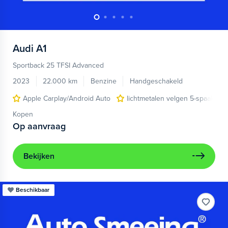
Audi
A1
Sportback 25 TFSI Advanced
2023
22.000 km
Benzine
Handgeschakeld
Apple Carplay/Android Auto
lichtmetalen velgen 5-spaaks 17
Kopen
Op aanvraag
Bekijken
Beschikbaar