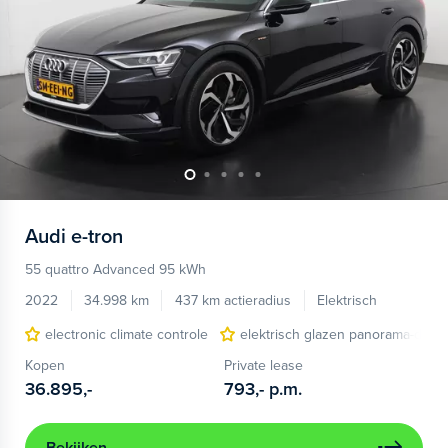
Audi
e-tron
55 quattro Advanced 95 kWh
2022
34.998 km
437 km actieradius
Elektrisch
electronic climate controle
elektrisch glazen panorama-dak
Kopen
Private lease
36.895,-
793,-
p.m.
Bekijken