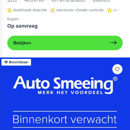
2023
48.000 km
437 km actieradius
Elektrisch
dodehoek detectie
electronic climate controle
elektris
Kopen
Op aanvraag
Bekijken
Beschikbaar