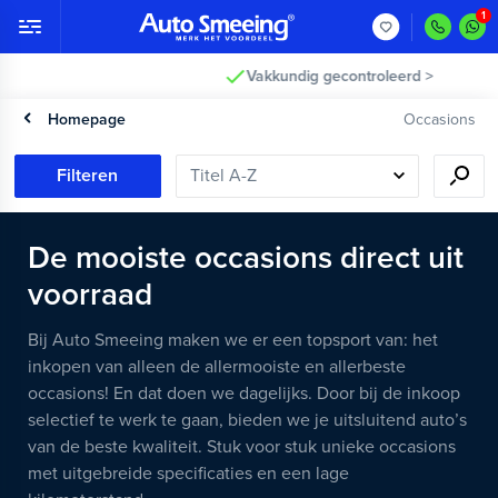
Vakkundig gecontroleerd >
Homepage
Occasions
Filteren
De mooiste occasions direct uit
voorraad
Bij Auto Smeeing maken we er een topsport van: het
inkopen van alleen de allermooiste en allerbeste
occasions! En dat doen we dagelijks. Door bij de inkoop
selectief te werk te gaan, bieden we je uitsluitend auto’s
van de beste kwaliteit. Stuk voor stuk unieke occasions
met uitgebreide specificaties en een lage