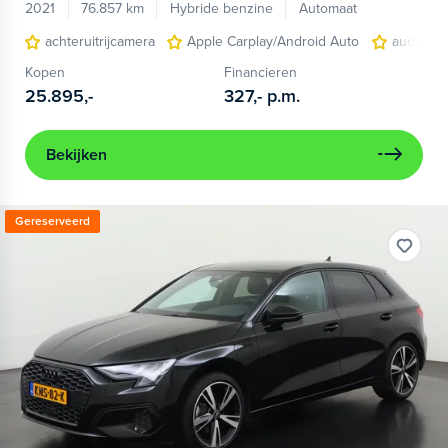
2021
76.857 km
Hybride benzine
Automaat
achteruitrijcamera
Apple Carplay/Android Auto
audio ins
Kopen
Financieren
25.895,-
327,-
p.m.
Bekijken
Gereserveerd