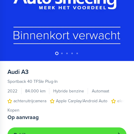
Audi
A3
Sportback 40 TFSIe Plug-In
2022
84.000 km
Hybride benzine
Automaat
achteruitrijcamera
Apple Carplay/Android Auto
electroni
Kopen
Op aanvraag