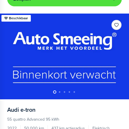
Beschikbaar
Audi
e-tron
55 quattro Advanced 95 kWh
2022
50.000 km
437 km actieradius
Elektrisch