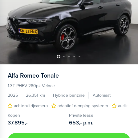
Alfa Romeo
Tonale
1.3T PHEV 280pk Veloce
2025
26.351 km
Hybride benzine
Automaat
achteruitrijcamera
adaptief demping systeem
audio inst
Kopen
Private lease
37.895,-
653,-
p.m.