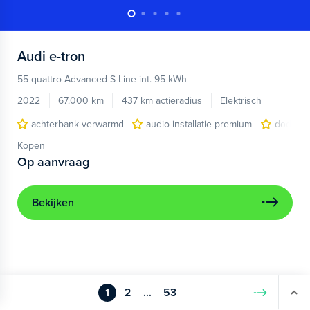
Audi
e-tron
55 quattro Advanced S-Line int. 95 kWh
2022
67.000 km
437 km actieradius
Elektrisch
achterbank verwarmd
audio installatie premium
dodehoe
Kopen
Op aanvraag
Bekijken
1
2
...
53
Volgende