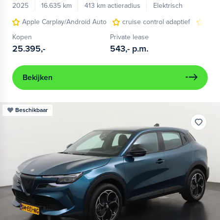
2025
16.635 km
413 km actieradius
Elektrisch
Apple Carplay/Android Auto
cruise control adaptief
LED
Kopen
Private lease
25.395,-
543,-
p.m.
Bekijken
Beschikbaar