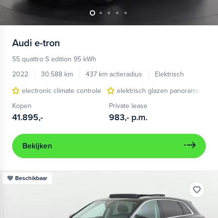
Audi
e-tron
55 quattro S edition 95 kWh
2022
30.588 km
437 km actieradius
Elektrisch
electronic climate controle
elektrisch glazen panorama-dak
Kopen
Private lease
41.895,-
983,-
p.m.
Bekijken
Beschikbaar