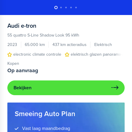
Audi
e-tron
55 quattro S-Line Shadow Look 95 kWh
2023
65.000 km
437 km actieradius
Elektrisch
electronic climate controle
elektrisch glazen panorama-dak
Kopen
Op aanvraag
Bekijken
Smeeing Auto Plan
Vast laag maandbedrag