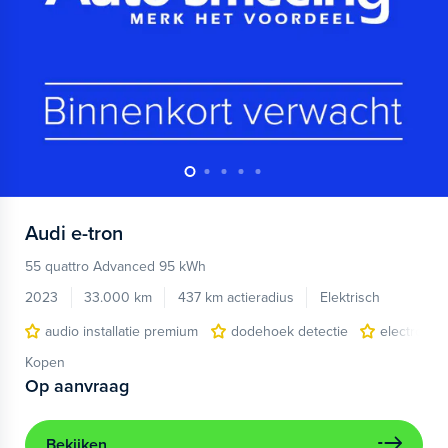
Audi
e-tron
55 quattro Advanced 95 kWh
2023
33.000 km
437 km actieradius
Elektrisch
audio installatie premium
dodehoek detectie
electronic 
Kopen
Op aanvraag
Bekijken