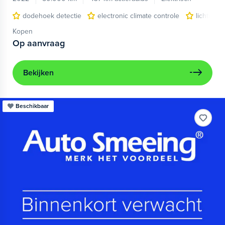
dodehoek detectie
electronic climate controle
lichtmeta
Kopen
Op aanvraag
Bekijken
Beschikbaar