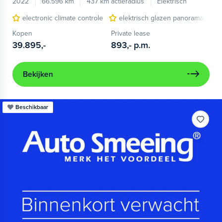
2022
66.596 km
437 km actieradius
Elektrisch
electronic climate controle
elektrisch glazen panorama-dak
Kopen
Private lease
39.895,-
893,-
p.m.
Bekijken
Beschikbaar