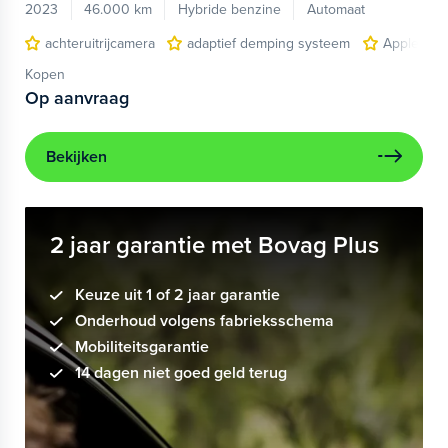
2023
46.000 km
Hybride benzine
Automaat
achteruitrijcamera
adaptief demping systeem
Apple Car
Kopen
Op aanvraag
Bekijken
2 jaar garantie met Bovag Plus
Keuze uit 1 of 2 jaar garantie
Onderhoud volgens fabrieksschema
Mobiliteitsgarantie
14 dagen niet goed geld terug