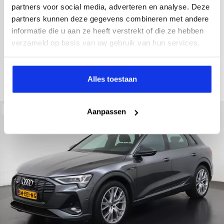
2021
52.979 km
Hybride benzine
Automaat
partners voor social media, adverteren en analyse. Deze
partners kunnen deze gegevens combineren met andere
achteruitrijcamera
Apple Carplay/Android Auto
electroni
informatie die u aan ze heeft verstrekt of die ze hebben
Kopen
verzameld op basis van uw gebruik van hun services.
Op aanvraag
Bekijken
Alles toestaan
Beschikbaar
Aanpassen