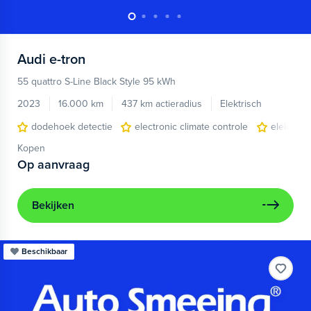
Audi
e-tron
55 quattro S-Line Black Style 95 kWh
2023
16.000 km
437 km actieradius
Elektrisch
dodehoek detectie
electronic climate controle
elektris
Kopen
Op aanvraag
Bekijken
Beschikbaar