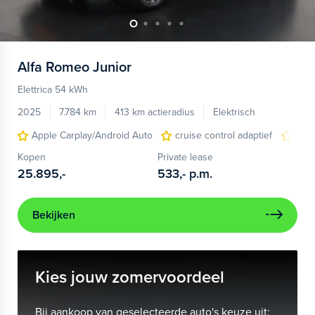
Alfa Romeo
Junior
Elettrica 54 kWh
2025
7.784 km
413 km actieradius
Elektrisch
Apple Carplay/Android Auto
cruise control adaptief
LED
Kopen
Private lease
25.895,-
533,-
p.m.
Bekijken
Kies jouw zomervoordeel
Bij aankoop van geselecteerde auto's keuze uit: