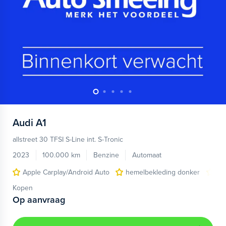
Audi
A1
allstreet 30 TFSI S-Line int. S-Tronic
2023
100.000 km
Benzine
Automaat
Apple Carplay/Android Auto
hemelbekleding donker
lic
Kopen
Op aanvraag