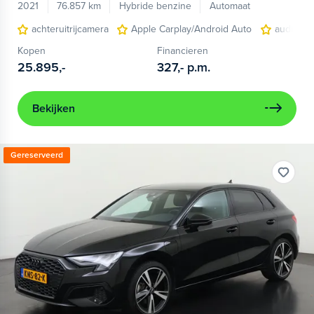
2021
76.857 km
Hybride benzine
Automaat
achteruitrijcamera
Apple Carplay/Android Auto
audio ins
Kopen
Financieren
25.895,-
327,-
p.m.
Bekijken
Gereserveerd