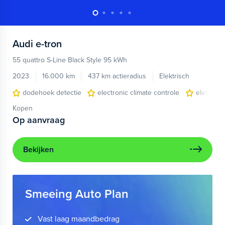
Audi
e-tron
55 quattro S-Line Black Style 95 kWh
2023
16.000 km
437 km actieradius
Elektrisch
dodehoek detectie
electronic climate controle
elektris
Kopen
Op aanvraag
Bekijken
Smeeing Auto Plan
Vast laag maandbedrag