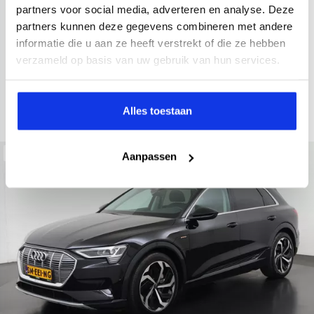
2021
52.979 km
Hybride benzine
Automaat
partners voor social media, adverteren en analyse. Deze
partners kunnen deze gegevens combineren met andere
achteruitrijcamera
Apple Carplay/Android Auto
electroni
informatie die u aan ze heeft verstrekt of die ze hebben
Kopen
verzameld op basis van uw gebruik van hun services.
Op aanvraag
Bekijken
Alles toestaan
Beschikbaar
Aanpassen