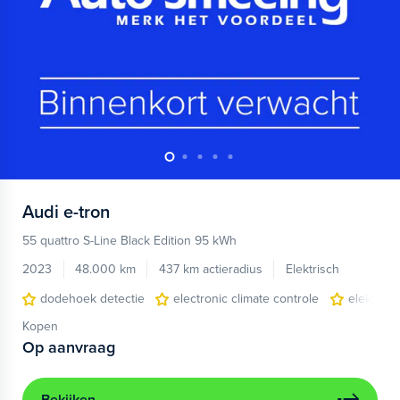
Audi
e-tron
55 quattro S-Line Black Edition 95 kWh
2023
48.000 km
437 km actieradius
Elektrisch
dodehoek detectie
electronic climate controle
elektris
Kopen
Op aanvraag