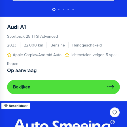
Audi
A1
Sportback 25 TFSI Advanced
2023
22.000 km
Benzine
Handgeschakeld
Apple Carplay/Android Auto
lichtmetalen velgen 5-spaaks 17
Kopen
Op aanvraag
Bekijken
Beschikbaar