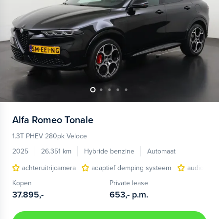
Alfa Romeo
Tonale
1.3T PHEV 280pk Veloce
2025
26.351 km
Hybride benzine
Automaat
achteruitrijcamera
adaptief demping systeem
audio inst
Kopen
Private lease
37.895,-
653,-
p.m.