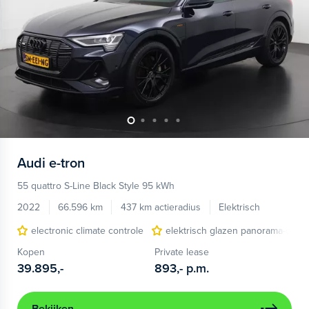
Audi
e-tron
55 quattro S-Line Black Style 95 kWh
2022
66.596 km
437 km actieradius
Elektrisch
electronic climate controle
elektrisch glazen panorama-dak
Kopen
Private lease
39.895,-
893,-
p.m.
Bekijken