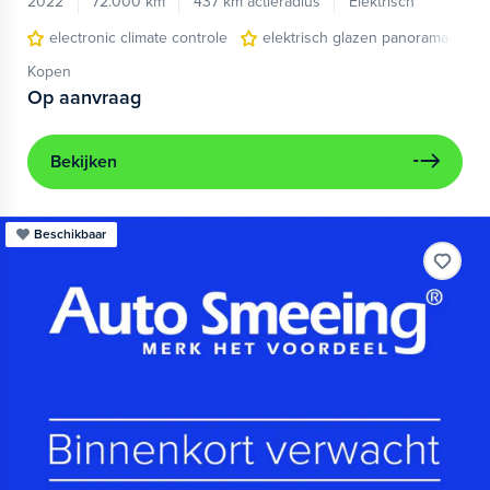
2022
72.000 km
437 km actieradius
Elektrisch
electronic climate controle
elektrisch glazen panorama-dak
Kopen
Op aanvraag
Bekijken
Beschikbaar