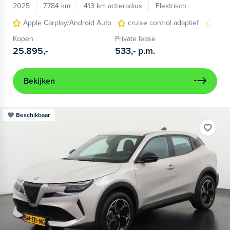
2025
7.784 km
413 km actieradius
Elektrisch
Apple Carplay/Android Auto
cruise control adaptief
LED
Kopen
Private lease
25.895,-
533,-
p.m.
Bekijken
Beschikbaar