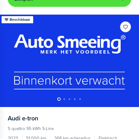
Beschikbaar
Audi
e-tron
S quattro 95 kWh S-Line
2023
51.000 km
368 km actieradius
Elektrisch