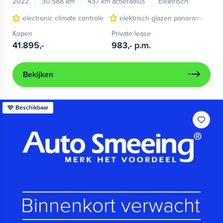
2022
30.588 km
437 km actieradius
Elektrisch
electronic climate controle
elektrisch glazen panorama-dak
Kopen
Private lease
41.895,-
983,-
p.m.
Bekijken
Beschikbaar