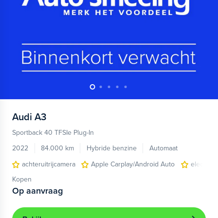
Audi
A3
Sportback 40 TFSIe Plug-In
2022
84.000 km
Hybride benzine
Automaat
achteruitrijcamera
Apple Carplay/Android Auto
electroni
Kopen
Op aanvraag