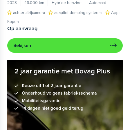
2023
46.000 km
Hybride benzine
Automaat
achteruitrijcamera
adaptief demping systeem
Apple Car
Kopen
Op aanvraag
Bekijken
2 jaar garantie met Bovag Plus
Keuze uit 1 of 2 jaar garantie
Onderhoud volgens fabrieksschema
Mobiliteitsgarantie
14 dagen niet goed geld terug