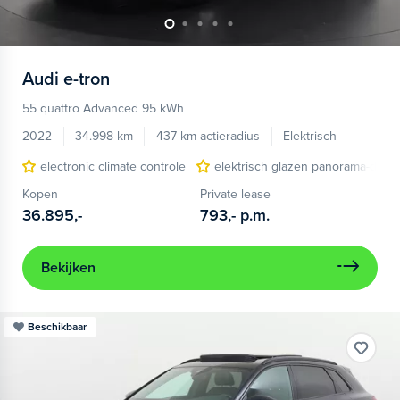
Audi
e-tron
55 quattro Advanced 95 kWh
2022
34.998 km
437 km actieradius
Elektrisch
electronic climate controle
elektrisch glazen panorama-dak
Kopen
Private lease
36.895,-
793,-
p.m.
Bekijken
Beschikbaar