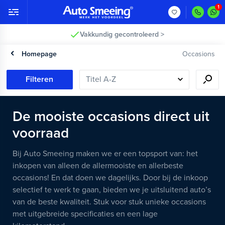
Vakkundig gecontroleerd >
Homepage
Occasions
Filteren
De mooiste occasions direct uit
voorraad
Bij Auto Smeeing maken we er een topsport van: het
inkopen van alleen de allermooiste en allerbeste
occasions! En dat doen we dagelijks. Door bij de inkoop
selectief te werk te gaan, bieden we je uitsluitend auto’s
van de beste kwaliteit. Stuk voor stuk unieke occasions
met uitgebreide specificaties en een lage