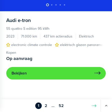
Audi
e-tron
55 quattro S edition 95 kWh
2023
71.000 km
437 km actieradius
Elektrisch
electronic climate controle
elektrisch glazen panorama-dak
Kopen
Op aanvraag
Bekijken
1
2
...
52
Volgende