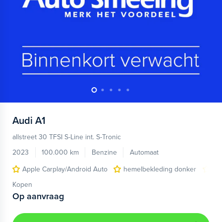
Audi
A1
allstreet 30 TFSI S-Line int. S-Tronic
2023
100.000 km
Benzine
Automaat
Apple Carplay/Android Auto
hemelbekleding donker
lic
Kopen
Op aanvraag