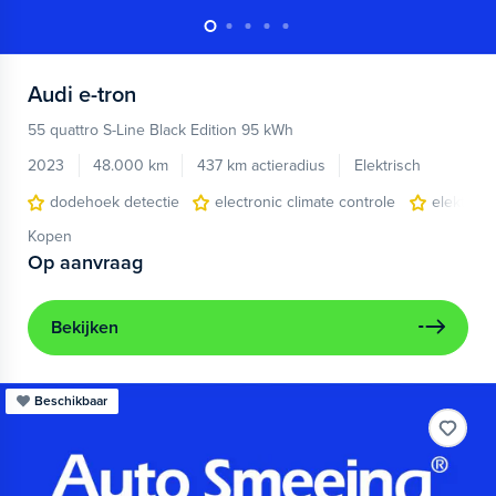
Audi
e-tron
55 quattro S-Line Black Edition 95 kWh
2023
48.000 km
437 km actieradius
Elektrisch
dodehoek detectie
electronic climate controle
elektris
Kopen
Op aanvraag
Bekijken
Beschikbaar