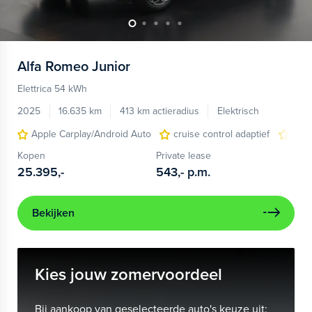
Alfa Romeo
Junior
Elettrica 54 kWh
2025
16.635 km
413 km actieradius
Elektrisch
Apple Carplay/Android Auto
cruise control adaptief
LED
Kopen
Private lease
25.395,-
543,-
p.m.
Bekijken
Kies jouw zomervoordeel
Bij aankoop van geselecteerde auto's keuze uit: