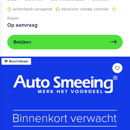
achterbank verwarmd
electronic climate controle
elektr
Kopen
Op aanvraag
Bekijken
Beschikbaar