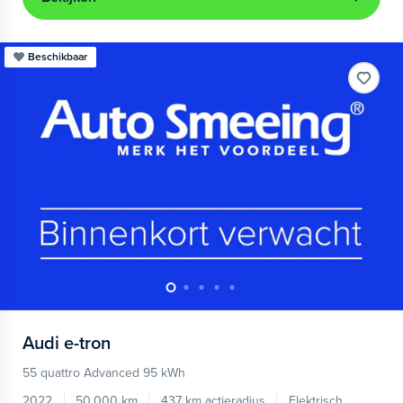
Beschikbaar
Audi
e-tron
55 quattro Advanced 95 kWh
2022
50.000 km
437 km actieradius
Elektrisch