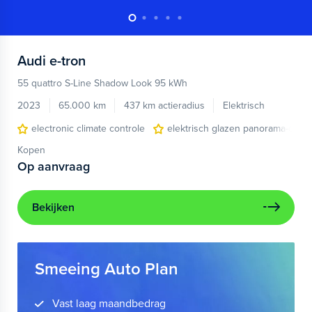
Audi
e-tron
55 quattro S-Line Shadow Look 95 kWh
2023
65.000 km
437 km actieradius
Elektrisch
electronic climate controle
elektrisch glazen panorama-dak
Kopen
Op aanvraag
Bekijken
Smeeing Auto Plan
Vast laag maandbedrag