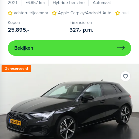
2021
76.857 km
Hybride benzine
Automaat
achteruitrijcamera
Apple Carplay/Android Auto
audio ins
Kopen
Financieren
25.895,-
327,-
p.m.
Bekijken
Gereserveerd