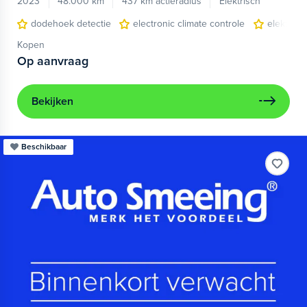
2023
48.000 km
437 km actieradius
Elektrisch
dodehoek detectie
electronic climate controle
elektris
Kopen
Op aanvraag
Bekijken
Beschikbaar