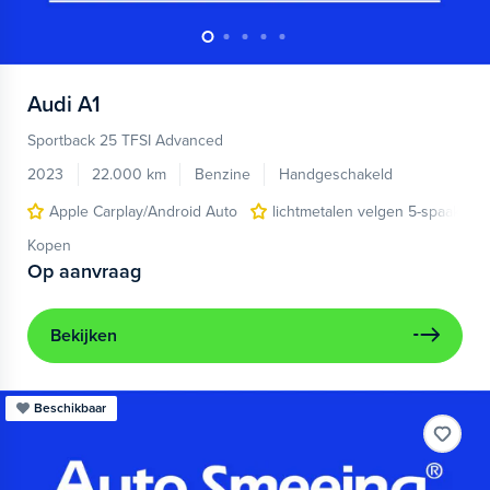
Audi
A1
Sportback 25 TFSI Advanced
2023
22.000 km
Benzine
Handgeschakeld
Apple Carplay/Android Auto
lichtmetalen velgen 5-spaaks 17
Kopen
Op aanvraag
Bekijken
Beschikbaar