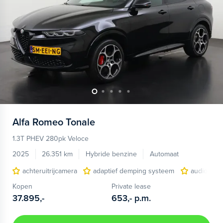
Alfa Romeo
Tonale
1.3T PHEV 280pk Veloce
2025
26.351 km
Hybride benzine
Automaat
achteruitrijcamera
adaptief demping systeem
audio inst
Kopen
Private lease
37.895,-
653,-
p.m.