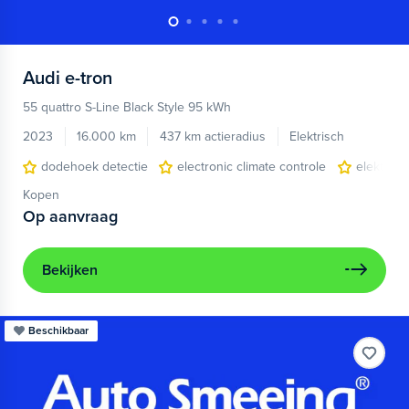
Audi
e-tron
55 quattro S-Line Black Style 95 kWh
2023
16.000 km
437 km actieradius
Elektrisch
dodehoek detectie
electronic climate controle
elektris
Kopen
Op aanvraag
Bekijken
Beschikbaar