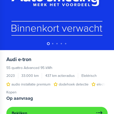
Audi
e-tron
55 quattro Advanced 95 kWh
2023
33.000 km
437 km actieradius
Elektrisch
audio installatie premium
dodehoek detectie
electronic 
Kopen
Op aanvraag
Bekijken