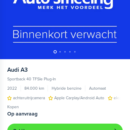
Audi
A3
Sportback 40 TFSIe Plug-In
2022
84.000 km
Hybride benzine
Automaat
achteruitrijcamera
Apple Carplay/Android Auto
electroni
Kopen
Op aanvraag