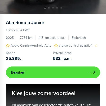
Alfa Romeo
Junior
Elettrica 54 kWh
2025
7.784 km
413 km actieradius
Elektrisch
Apple Carplay/Android Auto
cruise control adaptief
LED
Kopen
Private lease
25.895,-
533,-
p.m.
Bekijken
Kies jouw zomervoordeel
Bij aankoop van geselecteerde auto's keuze uit: