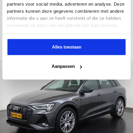
2021
52.979 km
Hybride benzine
Automaat
partners voor social media, adverteren en analyse. Deze
partners kunnen deze gegevens combineren met andere
achteruitrijcamera
Apple Carplay/Android Auto
electroni
informatie die u aan ze heeft verstrekt of die ze hebben
Kopen
verzameld op basis van uw gebruik van hun services.
Op aanvraag
Bekijken
Alles toestaan
Beschikbaar
Aanpassen