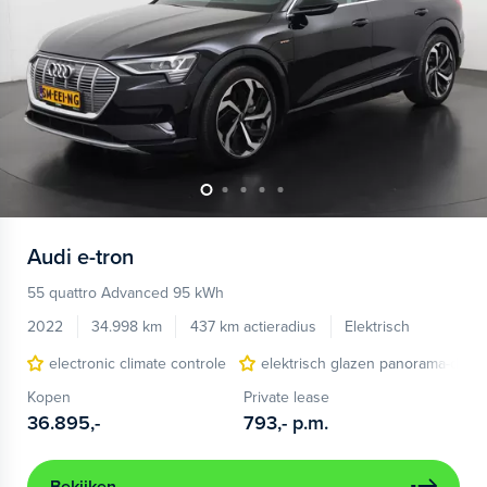
Audi
e-tron
55 quattro Advanced 95 kWh
2022
34.998 km
437 km actieradius
Elektrisch
electronic climate controle
elektrisch glazen panorama-dak
Kopen
Private lease
36.895,-
793,-
p.m.
Bekijken