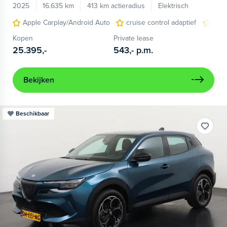
2025
16.635 km
413 km actieradius
Elektrisch
Apple Carplay/Android Auto
cruise control adaptief
LED
Kopen
Private lease
25.395,-
543,-
p.m.
Bekijken
Beschikbaar