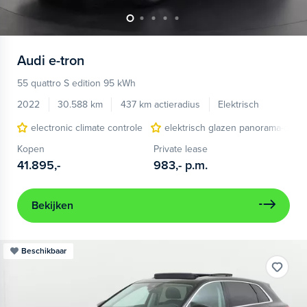
Audi
e-tron
55 quattro S edition 95 kWh
2022
30.588 km
437 km actieradius
Elektrisch
electronic climate controle
elektrisch glazen panorama-dak
Kopen
Private lease
41.895,-
983,-
p.m.
Bekijken
Beschikbaar