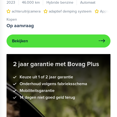
2023
46.000 km
Hybride benzine
Automaat
achteruitrijcamera
adaptief demping systeem
Apple Car
Kopen
Op aanvraag
Bekijken
2 jaar garantie met Bovag Plus
Keuze uit 1 of 2 jaar garantie
Onderhoud volgens fabrieksschema
Mobiliteitsgarantie
14 dagen niet goed geld terug