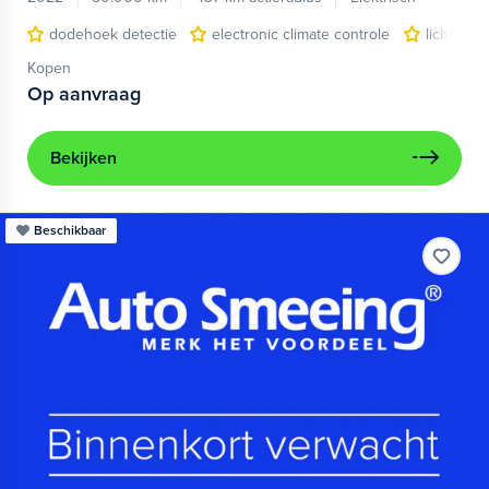
dodehoek detectie
electronic climate controle
lichtmeta
Kopen
Op aanvraag
Bekijken
Beschikbaar