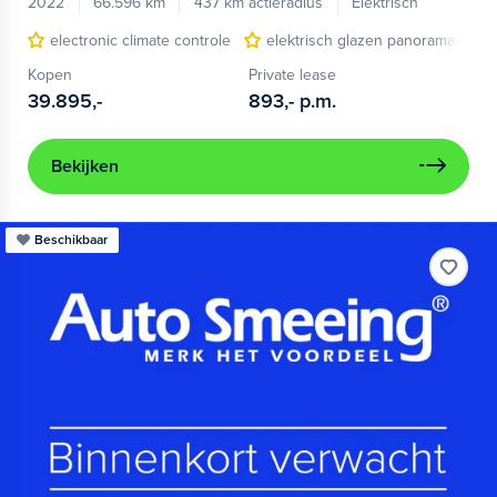
2022
66.596 km
437 km actieradius
Elektrisch
electronic climate controle
elektrisch glazen panorama-dak
Kopen
Private lease
39.895,-
893,-
p.m.
Bekijken
Beschikbaar