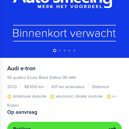
Audi
e-tron
55 quattro S-Line Black Edition 95 kWh
2023
48.000 km
437 km actieradius
Elektrisch
dodehoek detectie
electronic climate controle
elektris
Kopen
Op aanvraag