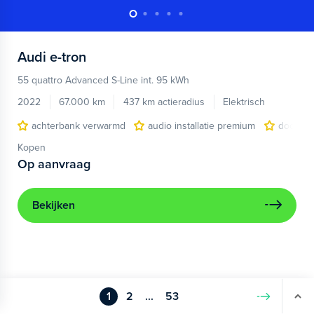
Audi
e-tron
55 quattro Advanced S-Line int. 95 kWh
2022
67.000 km
437 km actieradius
Elektrisch
achterbank verwarmd
audio installatie premium
dodehoe
Kopen
Op aanvraag
Bekijken
1
2
...
53
Volgende