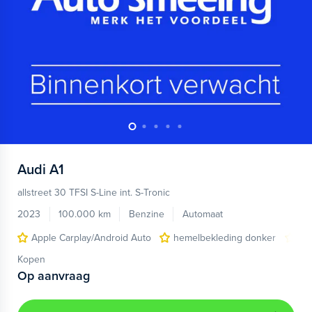
Audi
A1
allstreet 30 TFSI S-Line int. S-Tronic
2023
100.000 km
Benzine
Automaat
Apple Carplay/Android Auto
hemelbekleding donker
lic
Kopen
Op aanvraag