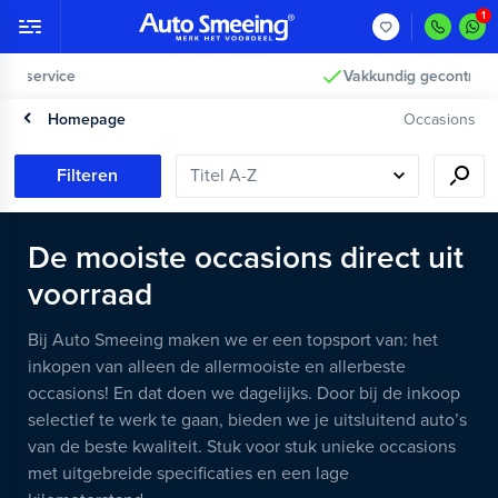
Vakkundig gecontroleerd >
Homepage
Occasions
Filteren
De mooiste occasions direct uit
voorraad
Bij Auto Smeeing maken we er een topsport van: het
inkopen van alleen de allermooiste en allerbeste
occasions! En dat doen we dagelijks. Door bij de inkoop
selectief te werk te gaan, bieden we je uitsluitend auto’s
van de beste kwaliteit. Stuk voor stuk unieke occasions
met uitgebreide specificaties en een lage