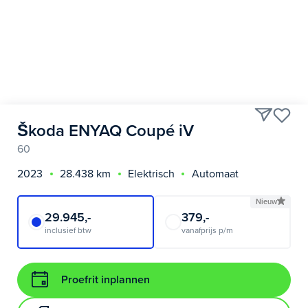
Škoda ENYAQ Coupé iV
60
2023
28.438 km
Elektrisch
Automaat
Nieuw
29.945,-
379,-
inclusief btw
vanafprijs p/m
Proefrit inplannen