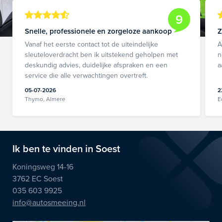
9
Snelle, professionele en zorgeloze aankoop
Z
Vanaf het eerste contact tot de uiteindelijke
A
sleuteloverdracht ben ik uitstekend geholpen met
n
deskundig advies, duidelijke afspraken en een
a
service die alle verwachtingen overtreft.
05-07-2026
2
Thymo, Almere
E
Ik ben te vinden in Soest
Koningsweg 14-16
3762 EC Soest
035 603 9925
info@autosmeeing.nl