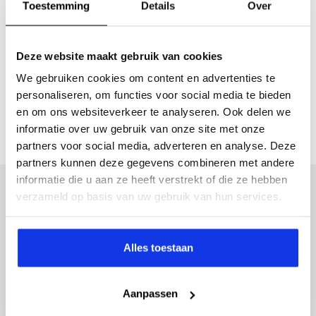
Toestemming
Details
Over
Actieradius (WLTP)
408 km
Deze website maakt gebruik van cookies
Gemmiddeld elektrisch
15.7 kW
We gebruiken cookies om content en advertenties te
verbuik
personaliseren, om functies voor social media te bieden
en om ons websiteverkeer te analyseren. Ook delen we
informatie over uw gebruik van onze site met onze
partners voor social media, adverteren en analyse. Deze
partners kunnen deze gegevens combineren met andere
informatie die u aan ze heeft verstrekt of die ze hebben
Inruilvoorstel op deze auto?
verzameld op basis van uw gebruik van hun services.
Vul hier je gegevens in en vergeet niet foto's van je
inruilauto mee te sturen.
Alles toestaan
Kenteken huidige auto
Kilometerstand (bij benadering)
Aanpassen