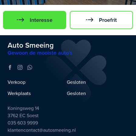
Interesse
Proefrit
Auto Smeeing
Gewoon de mooiste auto’s
Verkoop
Gesloten
Werkplaats
Gesloten
Koningsweg 14
3762 EC Soest
035 603 9999
klantencontact@autosmeeing.nl