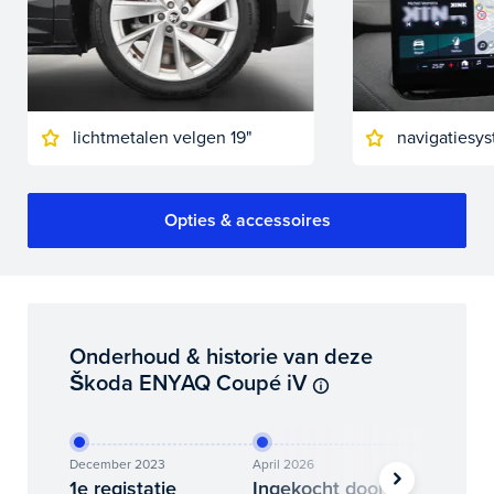
lichtmetalen velgen 19"
navigatiesy
Opties & accessoires
Onderhoud & historie van deze
Škoda ENYAQ Coupé iV
December 2023
April 2026
Juni 202
1e registatie
Ingekocht door
Binne