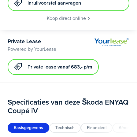
Inruilvoorstel aanvragen
Koop direct online
Private Lease
Powered by YourLease
Private lease vanaf 683,- p/m
Specificaties van deze Škoda ENYAQ
Coupé iV
Basisgegevens
Technisch
Financieel
Afmeting