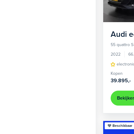
1
Hatchback
377
2
MPV
21
3
Overig
2
Audi
e
4
Personenbus
2
55 quattro S
5
SUV
505
2022
66
6
Sedan
electroni
18
Kopen
Stationwagon
101
39.895,-
Terreinwagen
1
Trike
1
Bekijke
Beschikbaar