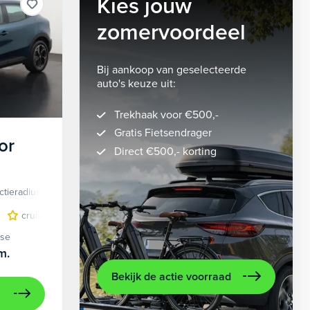
Kies jouw
zomervoordeel
Bij aankoop van geselecteerde
auto's keuze uit:
Trekhaak voor €500,-
Gratis Fietsendrager
or
Direct €500,- korting
ctieradius
Elektrisch
lichtmetalen velgen 5-spaaks 18"
cruise control adaptief
LED koplampen
volledig digitaal instrumentenpane
lichtmetalen velge
ase
m.
Bekijk de actie voorraad