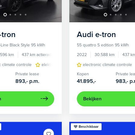
-tron
Audi
e-tron
-Line Black Style 95 kWh
55 quattro S edition 95 kWh
.596 km
437 km actieradius
Elektrisch
2022
30.588 km
437 km
c climate controle
elektrisch glazen panorama-dak
electronic climate controle
lichtmetalen 
Private lease
Kopen
Private le
893,-
p.m.
41.895,-
983,-
p.
n
Bekijken
Beschikbaar