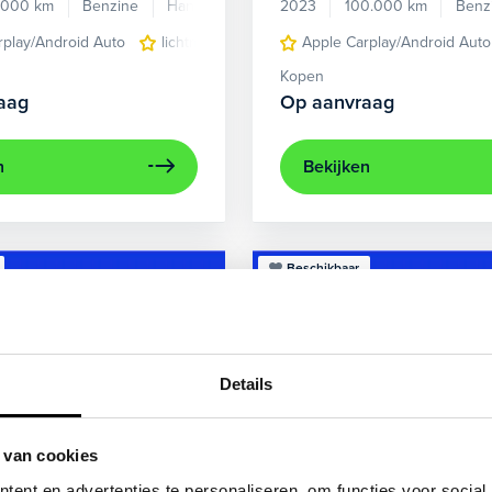
.000 km
Benzine
Handgeschakeld
2023
100.000 km
Benz
rplay/Android Auto
lichtmetalen velgen 5-spaaks 17"
Apple Carplay/Android Auto
voorstoel
Kopen
aag
Op aanvraag
n
Bekijken
Beschikbaar
Details
 van cookies
ent en advertenties te personaliseren, om functies voor social