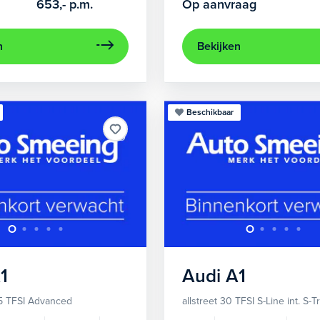
653,-
p.m.
Op aanvraag
n
Bekijken
Beschikbaar
1
Audi
A1
5 TFSI Advanced
allstreet 30 TFSI S-Line int. S-T