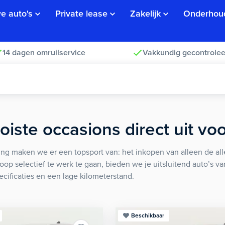
e auto's
Private lease
Zakelijk
Onderhou
14 dagen omruilservice
Vakkundig gecontrolee
iste occasions direct uit vo
ng maken we er een topsport van: het inkopen van alleen de alle
koop selectief te werk te gaan, bieden we je uitsluitend auto’s v
ecificaties en een lage kilometerstand.
Beschikbaar