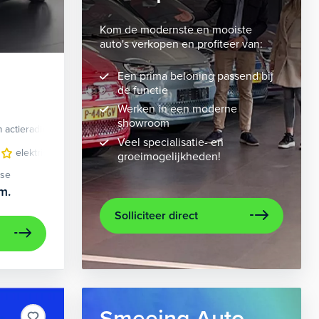
Kom de modernste en mooiste
auto's verkopen en profiteer van:
Een prima beloning passend bij
de functie
Werken in een moderne
showroom
 actieradius
Elektrisch
Veel specialisatie- en
velgen 10-spaaks 21"
elektrisch glazen panorama-dak
luxe lederen bekleding
lederen/stof bekleding
metaalkleur
lic
n
groeimogelijkheden!
ase
m.
Solliciteer direct