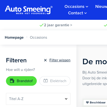
Occasions
Nieuw
Contact
2 jaar garantie >
Homepage
Occasions
Filteren
De moo
Filter wissen
Hoe wilt u rijden?
Bij Auto Smeei
Door bij de in
Brandstof
Elektrisch
uitgebreide sp
Beschikbaar