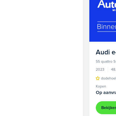
Audi
e
55 quattro S
2023
48
dodehoek
Kopen
Op aanvr
Bekijke