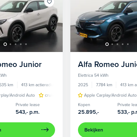
Romeo
Junior
Alfa Romeo
Juni
 kWh
Elettrica 54 kWh
.635 km
413 km actieradius
Elektrisch
2025
7.784 km
413 km a
rplay/Android Auto
cruise control adaptief
Apple Carplay/Android Auto
LED koplampen
Private lease
Kopen
Private le
543,-
p.m.
25.895,-
533,-
p.
n
Bekijken