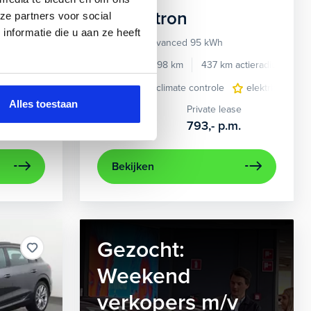
Audi
e-tron
ze partners voor social
nformatie die u aan ze heeft
55 quattro Advanced 95 kWh
e benzine
Automaat
2022
34.998 km
437 km actieradius
El
e
e Carplay/Android Auto
elektrisch glazen panorama-dak
electronic climate controle
electronic climate controle
lederen bekleding
elektrisch gla
lichtmetalen
navig
Alles toestaan
Kopen
Private lease
36.895,-
793,-
p.m.
Bekijken
Gezocht:
Weekend
verkopers m/v