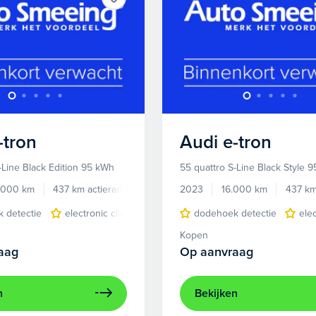
-tron
Audi
e-tron
-Line Black Edition 95 kWh
55 quattro S-Line Black Style 
.000 km
437 km actieradius
Elektrisch
2023
16.000 km
437 km
 detectie
electronic climate controle
dodehoek detectie
elektrisch glazen panora
ele
Kopen
aag
Op aanvraag
n
Bekijken