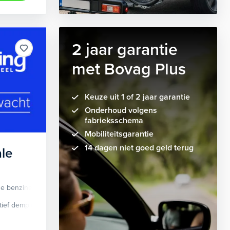
2 jaar garantie
met Bovag Plus
Keuze uit 1 of 2 jaar garantie
Onderhoud volgens
fabrieksschema
Mobiliteitsgarantie
14 dagen niet goed geld terug
le
de benzine
Automaat
tief demping systeem
cruise control adaptief
Apple Carplay/Android Auto
dodehoek detectie
elektrisch glaze
audio instal