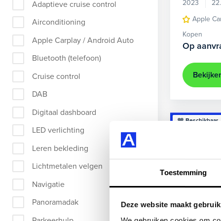
2023
22
Adaptieve cruise control
Apple Ca
Airconditioning
Kopen
Apple Carplay / Android Auto
Op aanvr
Bluetooth (telefoon)
Bekijke
Cruise control
DAB
Digitaal dashboard
Beschikbaar
LED verlichting
Leren bekleding
Lichtmetalen velgen
Toestemming
Navigatie
Panoramadak
Deze website maakt gebruik
Parkeerhulp
We gebruiken cookies om cont