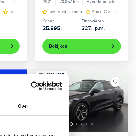
ine
Automaat
2021
76.857 km
Hybride benzine
Auto
en verwarmd
hemelbekleding donker
achteruitrijcamera
lichtmetalen velgen 7-spaaks 17"
Apple Carplay/Android
Kopen
Financieren
25.895,-
327,-
p.m.
Bekijken
Beschikbaar
Over
 media te bieden en om ons