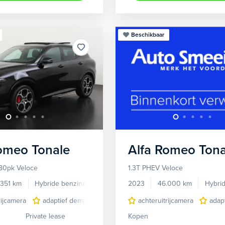
Beschikbaar
Romeo
Tonale
Alfa Romeo
Tona
80pk Veloce
1.3T PHEV Veloce
.351 km
Hybride benzine
Automaat
2023
46.000 km
Hybri
rijcamera
adaptief demping systeem
achteruitrijcamera
audio installatie premium
adap
Private lease
Kopen