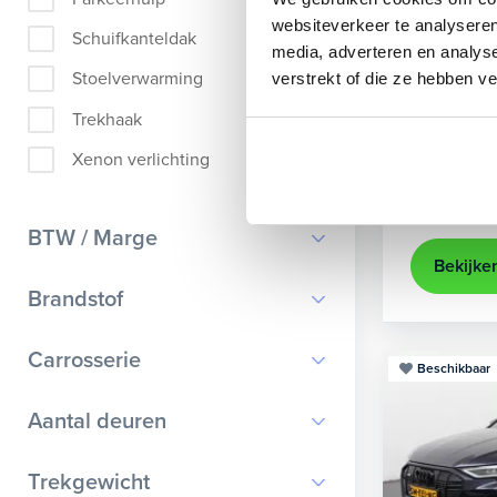
Audi
A
websiteverkeer te analyseren
Schuifkanteldak
media, adverteren en analys
Sportback 40
Stoelverwarming
verstrekt of die ze hebben v
2022
84
Trekhaak
achteruit
Xenon verlichting
Kopen
Op aanvr
BTW / Marge
Bekijke
BTW
Brandstof
Marge
Benzine
Carrosserie
Beschikbaar
Diesel
Bestelauto
9
Aantal deuren
Elektrisch
Cabriolet
9
Hybride benzine
0
Trekgewicht
Chassis cabine
1