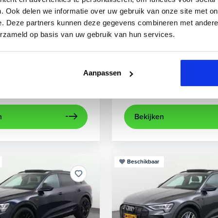
3
Audi
A3
. Ook delen we informatie over uw gebruik van onze site met on
e. Deze partners kunnen deze gegevens combineren met andere i
 TFSIe Plug-In
Sportback 40 TFSIe Advanced
erzameld op basis van uw gebruik van hun services.
.000 km
Hybride benzine
Automaat
2021
52.979 km
Hybrid
rijcamera
Apple Carplay/Android Auto
achteruitrijcamera
electronic climate control
Appl
Aanpassen
Kopen
aag
Op aanvraag
n
Bekijken
Beschikbaar