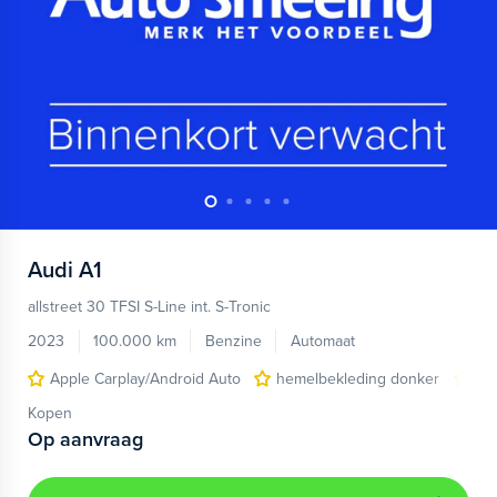
Audi
A1
allstreet 30 TFSI S-Line int. S-Tronic
2023
100.000 km
Benzine
Automaat
Apple Carplay/Android Auto
hemelbekleding donker
lic
Kopen
Op aanvraag