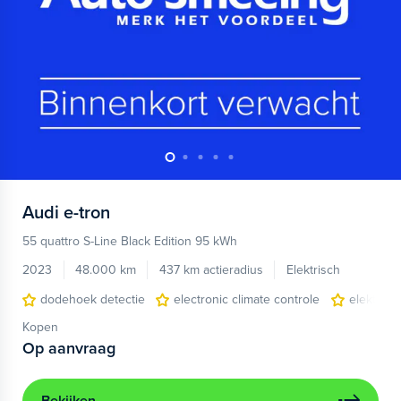
Audi
e-tron
55 quattro S-Line Black Edition 95 kWh
2023
48.000 km
437 km actieradius
Elektrisch
dodehoek detectie
electronic climate controle
elektris
Kopen
Op aanvraag