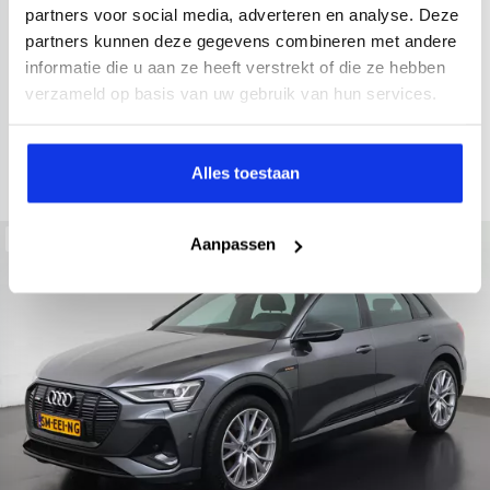
2021
52.979 km
Hybride benzine
Automaat
partners voor social media, adverteren en analyse. Deze
partners kunnen deze gegevens combineren met andere
achteruitrijcamera
Apple Carplay/Android Auto
electroni
informatie die u aan ze heeft verstrekt of die ze hebben
Kopen
verzameld op basis van uw gebruik van hun services.
Op aanvraag
Bekijken
Alles toestaan
Beschikbaar
Aanpassen