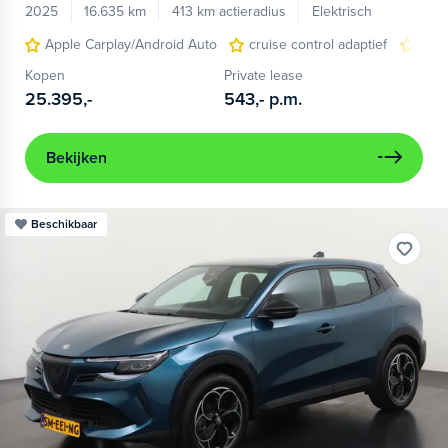
2025
16.635 km
413 km actieradius
Elektrisch
Apple Carplay/Android Auto
cruise control adaptief
LED
Kopen
Private lease
25.395,-
543,-
p.m.
Bekijken
Beschikbaar