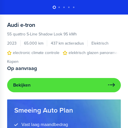
Audi
e-tron
55 quattro S-Line Shadow Look 95 kWh
2023
65.000 km
437 km actieradius
Elektrisch
electronic climate controle
elektrisch glazen panorama-dak
Kopen
Op aanvraag
Bekijken
Smeeing Auto Plan
Vast laag maandbedrag