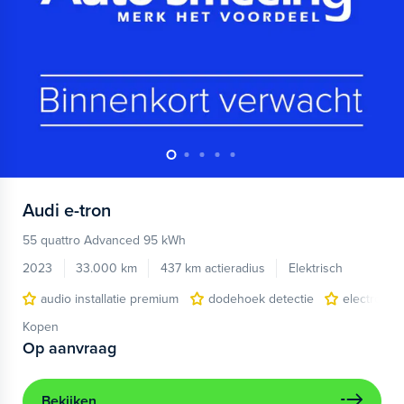
Audi
e-tron
55 quattro Advanced 95 kWh
2023
33.000 km
437 km actieradius
Elektrisch
audio installatie premium
dodehoek detectie
electronic 
Kopen
Op aanvraag
Bekijken