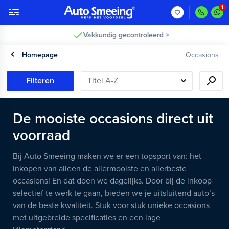
Vakkundig gecontroleerd >
Homepage
Occasions
Filteren
De mooiste occasions direct uit
voorraad
Bij Auto Smeeing maken we er een topsport van: het
inkopen van alleen de allermooiste en allerbeste
occasions! En dat doen we dagelijks. Door bij de inkoop
selectief te werk te gaan, bieden we je uitsluitend auto’s
van de beste kwaliteit. Stuk voor stuk unieke occasions
met uitgebreide specificaties en een lage