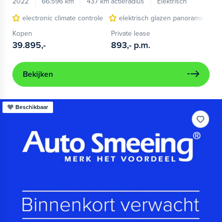
2022
66.596 km
437 km actieradius
Elektrisch
electronic climate controle
elektrisch glazen panorama-dak
Kopen
Private lease
39.895,-
893,-
p.m.
Bekijken
Beschikbaar