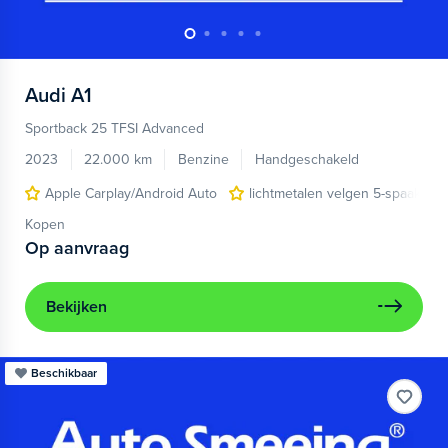
Audi
A1
Sportback 25 TFSI Advanced
2023
22.000 km
Benzine
Handgeschakeld
Apple Carplay/Android Auto
lichtmetalen velgen 5-spaaks 17
Kopen
Op aanvraag
Bekijken
Beschikbaar