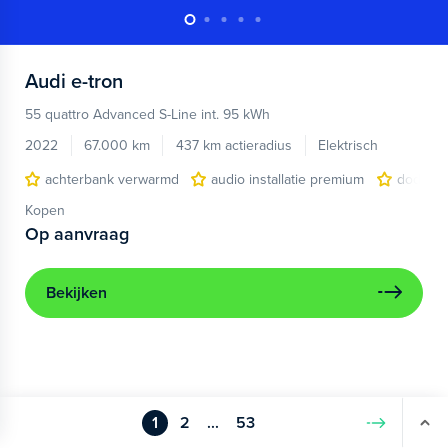
Audi
e-tron
55 quattro Advanced S-Line int. 95 kWh
2022
67.000 km
437 km actieradius
Elektrisch
achterbank verwarmd
audio installatie premium
dodehoe
Kopen
Op aanvraag
Bekijken
1
2
...
53
Volgende