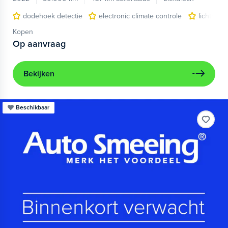
dodehoek detectie
electronic climate controle
lichtmeta
Kopen
Op aanvraag
Bekijken
Beschikbaar