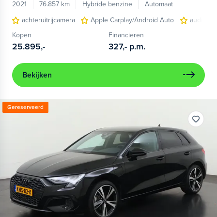
2021
76.857 km
Hybride benzine
Automaat
achteruitrijcamera
Apple Carplay/Android Auto
audio ins
Kopen
Financieren
25.895,-
327,-
p.m.
Bekijken
Gereserveerd