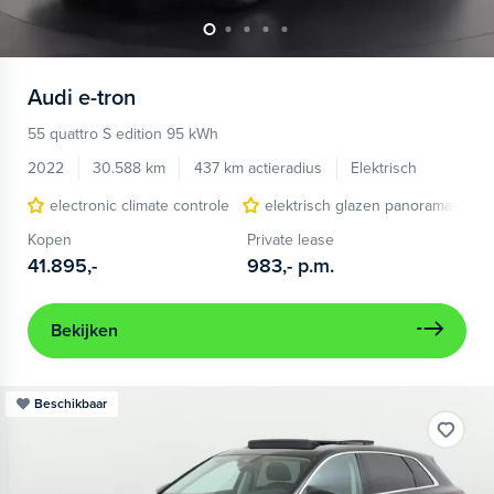
Audi
e-tron
55 quattro S edition 95 kWh
2022
30.588 km
437 km actieradius
Elektrisch
electronic climate controle
elektrisch glazen panorama-dak
Kopen
Private lease
41.895,-
983,-
p.m.
Bekijken
Beschikbaar