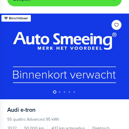
Beschikbaar
Audi
e-tron
55 quattro Advanced 95 kWh
2022
50.000 km
437 km actieradius
Elektrisch