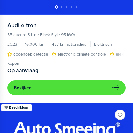
Audi
e-tron
55 quattro S-Line Black Style 95 kWh
2023
16.000 km
437 km actieradius
Elektrisch
dodehoek detectie
electronic climate controle
elektris
Kopen
Op aanvraag
Bekijken
Beschikbaar