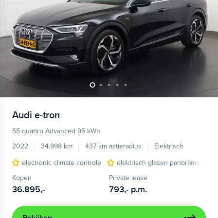
Audi
e-tron
55 quattro Advanced 95 kWh
2022
34.998 km
437 km actieradius
Elektrisch
electronic climate controle
elektrisch glazen panorama-dak
Kopen
Private lease
36.895,-
793,-
p.m.
Bekijken