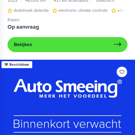
2023
48.000 km
437 km actieradius
Elektrisch
dodehoek detectie
electronic climate controle
elektris
Kopen
Op aanvraag
Bekijken
Beschikbaar