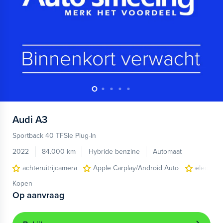
Audi
A3
Sportback 40 TFSIe Plug-In
2022
84.000 km
Hybride benzine
Automaat
achteruitrijcamera
Apple Carplay/Android Auto
electroni
Kopen
Op aanvraag