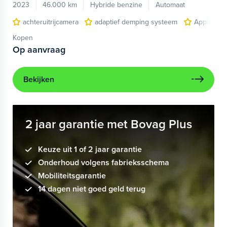
2023
46.000 km
Hybride benzine
Automaat
achteruitrijcamera
adaptief demping systeem
Apple Car
Kopen
Op aanvraag
Bekijken
2 jaar garantie met Bovag Plus
Keuze uit 1 of 2 jaar garantie
Onderhoud volgens fabrieksschema
Mobiliteitsgarantie
14 dagen niet goed geld terug