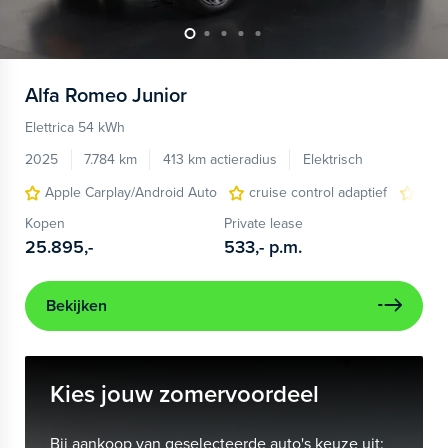
Alfa Romeo
Junior
Elettrica 54 kWh
2025
7.784 km
413 km actieradius
Elektrisch
Apple Carplay/Android Auto
cruise control adaptief
LED
Kopen
Private lease
25.895,-
533,-
p.m.
Bekijken
Kies jouw zomervoordeel
Bij aankoop van geselecteerde auto's keuze uit: