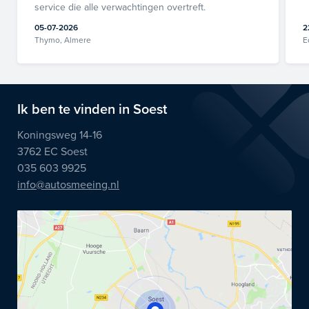
service die alle verwachtingen overtreft.
05-07-2026
2
Thymo, Almere
E
Ik ben te vinden in Soest
Koningsweg 14-16
3762 EC Soest
035 603 9925
info@autosmeeing.nl