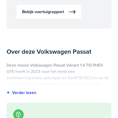
Bekijk voertuigrapport
Over deze Volkswagen Passat
Deze mooie Volkswagen Passat Variant 1.4 TSI PHEV
GTE heeft in 2023 voor het eerst een
kentekenregistratie gekregen en heeft 14.502 km op de
teller staan. Bij binnenkomst is de Passat vakkundig
gecontroleerd. Het voertuigrapport is op deze pagina bij
onderhoud en historie te downloaden.
Highlights van deze Volkswagen zijn onder andere apple
carplay/android auto, elektrisch bedienbare achterklep