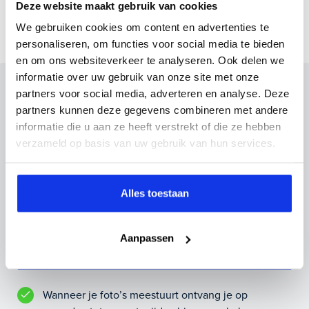
Deze website maakt gebruik van cookies
We gebruiken cookies om content en advertenties te
personaliseren, om functies voor social media te bieden
en om ons websiteverkeer te analyseren. Ook delen we
informatie over uw gebruik van onze site met onze
Inruilvoorstel op deze auto?
partners voor social media, adverteren en analyse. Deze
partners kunnen deze gegevens combineren met andere
Vul hier je gegevens in en vergeet niet foto's van je
informatie die u aan ze heeft verstrekt of die ze hebben
inruilauto mee te sturen.
verzameld op basis van uw gebruik van hun services.
Kenteken huidige auto
Kilometerstand (bij benadering)
Alles toestaan
Aanpassen
Inruilvoorstel aanvragen
Wanneer je foto’s meestuurt ontvang je op