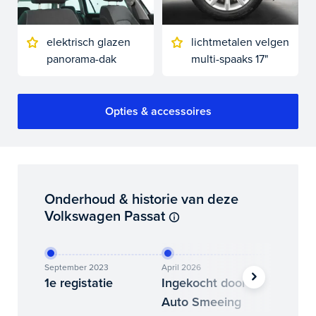
elektrisch glazen
lichtmetalen velgen
panorama-dak
multi-spaaks 17"
Opties & accessoires
Onderhoud & historie van deze
Volkswagen Passat
September 2023
April 2026
Juni 202
1e registatie
Ingekocht door
Binne
Auto Smeeing
Auto 