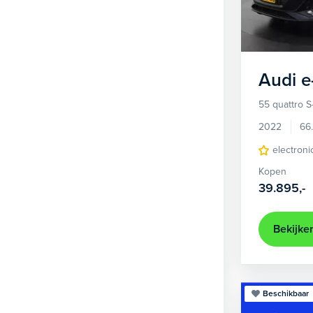
1
Hatchback
377
2
MPV
21
3
Overig
2
Audi
e
4
Personenbus
2
55 quattro S
5
SUV
505
2022
66
6
Sedan
electroni
18
Kopen
Stationwagon
101
39.895,-
Terreinwagen
1
Trike
1
Bekijke
Beschikbaar