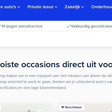
e auto's
Private lease
Zakelijk
Onderhou
14 dagen omruilservice
Vakkundig gecontrolee
iste occasions direct uit vo
ng maken we er een topsport van: het inkopen van alleen de alle
koop selectief te werk te gaan, bieden we je uitsluitend auto’s v
ecificaties en een lage kilometerstand.
Beschikbaar