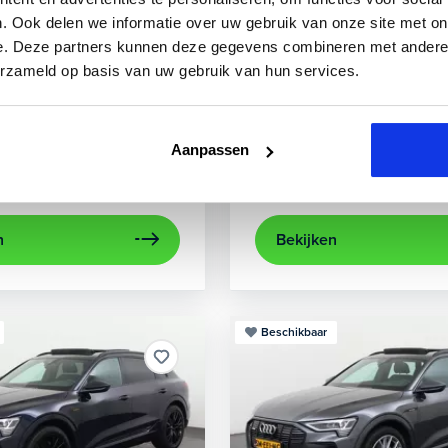
3
Audi
A3
. Ook delen we informatie over uw gebruik van onze site met on
e. Deze partners kunnen deze gegevens combineren met andere i
 TFSIe Plug-In
Sportback 40 TFSIe Advanced
erzameld op basis van uw gebruik van hun services.
.000 km
Hybride benzine
Automaat
2021
52.979 km
Hybrid
rijcamera
Apple Carplay/Android Auto
achteruitrijcamera
electronic climate control
Appl
Aanpassen
Kopen
aag
Op aanvraag
n
Bekijken
Beschikbaar