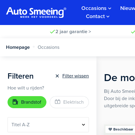
Occasions
Nieuw
Contact
2 jaar garantie >
Homepage
Occasions
Filteren
De moo
Filter wissen
Hoe wilt u rijden?
Bij Auto Smeei
Door bij de in
Brandstof
Elektrisch
uitgebreide sp
Beschikbaar