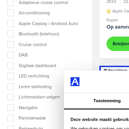
2023
22
Adaptieve cruise control
Apple Ca
Airconditioning
Kopen
Apple Carplay / Android Auto
Op aanvr
Bluetooth (telefoon)
Bekijke
Cruise control
DAB
Digitaal dashboard
Beschikbaar
LED verlichting
Leren bekleding
Lichtmetalen velgen
Toestemming
Navigatie
Panoramadak
Deze website maakt gebruik
Parkeerhulp
We gebruiken cookies om cont