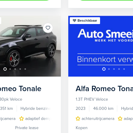
Beschikbaar
Romeo
Tonale
Alfa Romeo
Tona
80pk Veloce
1.3T PHEV Veloce
.351 km
Hybride benzine
Automaat
2023
46.000 km
Hybri
rijcamera
adaptief demping systeem
achteruitrijcamera
audio installatie premium
adap
Private lease
Kopen