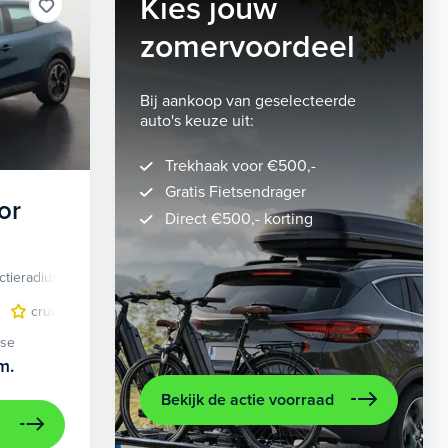
Kies jouw
zomervoordeel
Bij aankoop van geselecteerde
auto's keuze uit:
Trekhaak voor €500,-
Gratis Fietsendrager
or
Direct €500,- korting
ctieradius
Elektrisch
lichtmetalen velgen 5-spaaks 18"
cruise control adaptief
LED koplampen
volledig digitaal instrumentenpane
lichtmetalen velge
ase
m.
Bekijk de actie voorraad