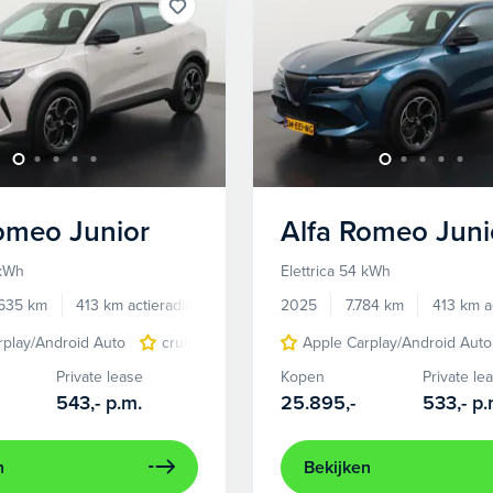
Romeo
Junior
Alfa Romeo
Juni
 kWh
Elettrica 54 kWh
.635 km
413 km actieradius
Elektrisch
2025
7.784 km
413 km a
rplay/Android Auto
cruise control adaptief
Apple Carplay/Android Auto
LED koplampen
Private lease
Kopen
Private le
543,-
p.m.
25.895,-
533,-
p.
n
Bekijken