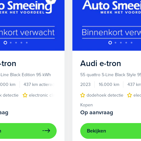
-tron
Audi
e-tron
-Line Black Edition 95 kWh
55 quattro S-Line Black Style 
.000 km
437 km actieradius
Elektrisch
2023
16.000 km
437 km
 detectie
electronic climate controle
dodehoek detectie
elektrisch glazen panora
ele
Kopen
aag
Op aanvraag
n
Bekijken