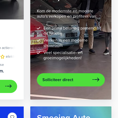
Kom de modernste en mooiste
auto's verkopen en profiteer van:
Een prima beloning passend bij
de functie
Werken in een moderne
showroom
 actieradius
Elektrisch
Veel specialisatie- en
velgen 10-spaaks 21"
elektrisch glazen panorama-dak
luxe lederen bekleding
lederen/stof bekleding
metaalkleur
lic
n
groeimogelijkheden!
ase
m.
Solliciteer direct