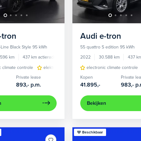
-tron
Audi
e-tron
-Line Black Style 95 kWh
55 quattro S edition 95 kWh
.596 km
437 km actieradius
Elektrisch
2022
30.588 km
437 km
c climate controle
elektrisch glazen panorama-dak
electronic climate controle
lichtmetalen 
Private lease
Kopen
Private le
893,-
p.m.
41.895,-
983,-
p.
n
Bekijken
Beschikbaar