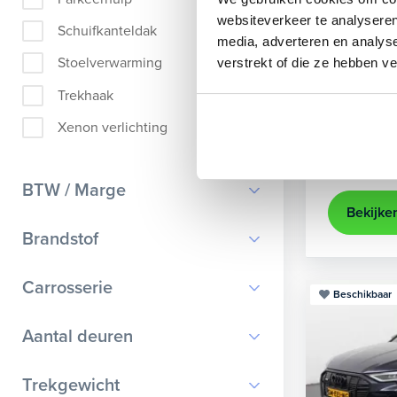
Audi
A
websiteverkeer te analyseren
Schuifkanteldak
media, adverteren en analys
Sportback 40
Stoelverwarming
verstrekt of die ze hebben v
2022
84
Trekhaak
achteruit
Xenon verlichting
Kopen
Op aanvr
BTW / Marge
Bekijke
BTW
Brandstof
Marge
Benzine
Carrosserie
Beschikbaar
Diesel
Bestelauto
9
Aantal deuren
Elektrisch
Cabriolet
9
Hybride benzine
0
Trekgewicht
Chassis cabine
1