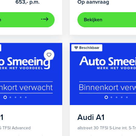
653,-
p.m.
Op aanvraag
n
Bekijken
Beschikbaar
1
Audi
A1
5 TFSI Advanced
allstreet 30 TFSI S-Line int. S-T