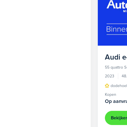
Audi
e
55 quattro S
2023
48
dodehoek
Kopen
Op aanvr
Bekijke