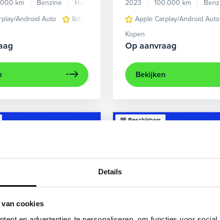
.000 km
Benzine
Handgeschakeld
2023
100.000 km
Benz
rplay/Android Auto
lichtmetalen velgen 5-spaaks 17"
Apple Carplay/Android Auto
voorstoel
Kopen
aag
Op aanvraag
n
Bekijken
Beschikbaar
Details
 van cookies
ent en advertenties te personaliseren, om functies voor social