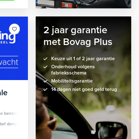
2 jaar garantie
met Bovag Plus
Keuze uit 1 of 2 jaar garantie
Onderhoud volgens
fabrieksschema
Mobiliteitsgarantie
14 dagen niet goed geld terug
le
de benzine
Automaat
tief demping systeem
cruise control adaptief
Apple Carplay/Android Auto
dodehoek detectie
elektrisch glaze
audio instal