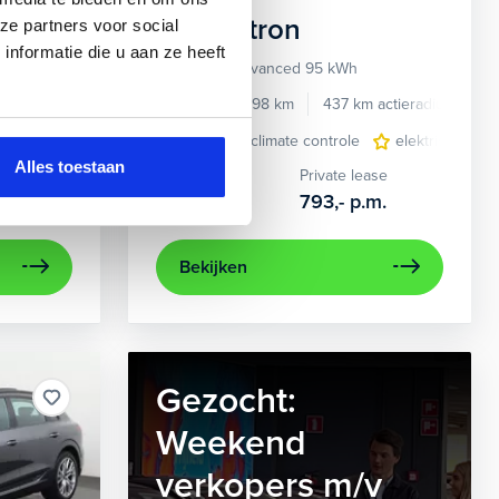
Audi
e-tron
ze partners voor social
nformatie die u aan ze heeft
55 quattro Advanced 95 kWh
e benzine
Automaat
2022
34.998 km
437 km actieradius
El
e
e Carplay/Android Auto
elektrisch glazen panorama-dak
electronic climate controle
electronic climate controle
lederen bekleding
elektrisch gla
lichtmetalen
navig
Alles toestaan
Kopen
Private lease
36.895,-
793,-
p.m.
Bekijken
Gezocht:
Weekend
verkopers m/v