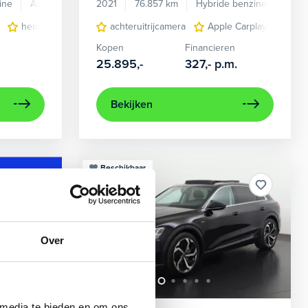
ine
Automaat
2021
76.857 km
Hybride benzine
Auto
en verwarmd
hemelbekleding donker
achteruitrijcamera
lichtmetalen velgen 7-spaaks 17"
Apple Carplay/Android
Kopen
Financieren
25.895,-
327,-
p.m.
Bekijken
Beschikbaar
Over
 media te bieden en om ons