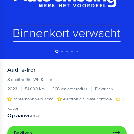
Audi
e-tron
S quattro 95 kWh S-Line
2023
51.000 km
368 km actieradius
Elektrisch
achterbank verwarmd
electronic climate controle
elektr
Kopen
Op aanvraag
Bekijken