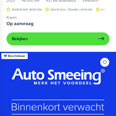
2023
48.000 km
437 km actieradius
Elektrisch
dodehoek detectie
electronic climate controle
elektris
Kopen
Op aanvraag
Bekijken
Beschikbaar