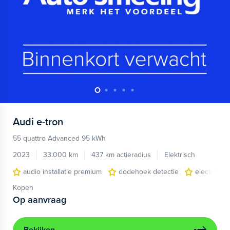
Audi
e-tron
55 quattro Advanced 95 kWh
2023
33.000 km
437 km actieradius
Elektrisch
audio installatie premium
dodehoek detectie
electronic 
Kopen
Op aanvraag