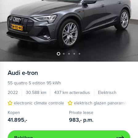
Audi
e-tron
55 quattro S edition 95 kWh
2022
30.588 km
437 km actieradius
Elektrisch
electronic climate controle
elektrisch glazen panorama-dak
Kopen
Private lease
41.895,-
983,-
p.m.
Bekijken