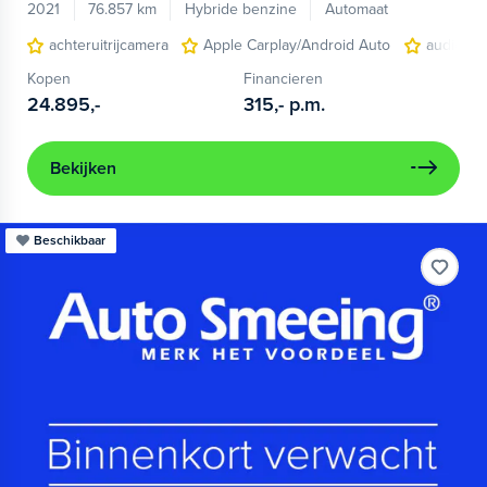
2021
76.857 km
Hybride benzine
Automaat
achteruitrijcamera
Apple Carplay/Android Auto
audio ins
Kopen
Financieren
24.895,-
315,-
p.m.
Bekijken
Beschikbaar