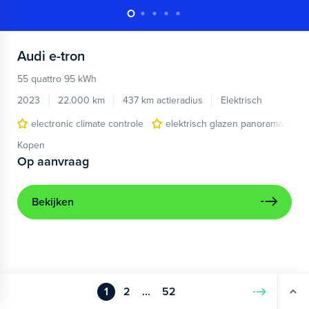
Audi
e-tron
55 quattro 95 kWh
2023
22.000 km
437 km actieradius
Elektrisch
electronic climate controle
elektrisch glazen panorama-dak
Kopen
Op aanvraag
Bekijken
1
2
...
52
Volgende