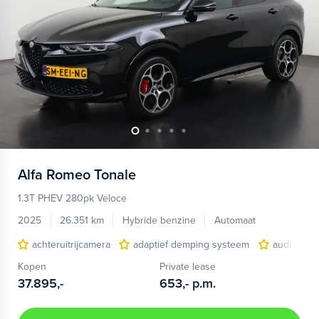
Alfa Romeo
Tonale
1.3T PHEV 280pk Veloce
2025
26.351 km
Hybride benzine
Automaat
achteruitrijcamera
adaptief demping systeem
audio inst
Kopen
Private lease
37.895,-
653,-
p.m.