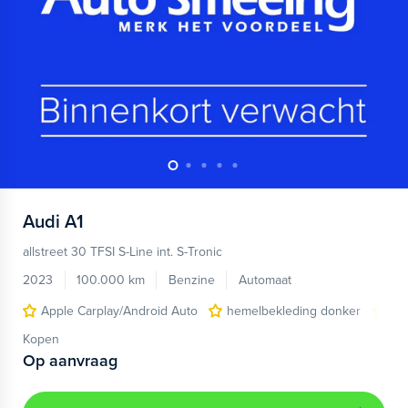
Audi
A1
allstreet 30 TFSI S-Line int. S-Tronic
2023
100.000 km
Benzine
Automaat
Apple Carplay/Android Auto
hemelbekleding donker
lic
Kopen
Op aanvraag