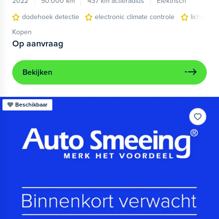
2022
50.000 km
437 km actieradius
Elektrisch
dodehoek detectie
electronic climate controle
lichtmeta
Kopen
Op aanvraag
Bekijken
Beschikbaar