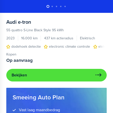
Audi
e-tron
55 quattro S-Line Black Style 95 kWh
2023
16.000 km
437 km actieradius
Elektrisch
dodehoek detectie
electronic climate controle
elektris
Kopen
Op aanvraag
Bekijken
Smeeing Auto Plan
Vast laag maandbedrag