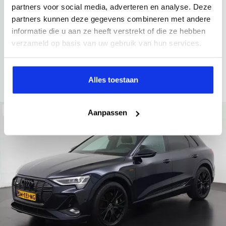
2022
34.998 km
437 km actieradius
Elektrisch
partners voor social media, adverteren en analyse. Deze
partners kunnen deze gegevens combineren met andere
electronic climate controle
elektrisch glazen panorama-dak
informatie die u aan ze heeft verstrekt of die ze hebben
Kopen
Private lease
verzameld op basis van uw gebruik van hun services.
36.895,-
793,-
p.m.
Bekijken
Alles toestaan
Beschikbaar
Aanpassen