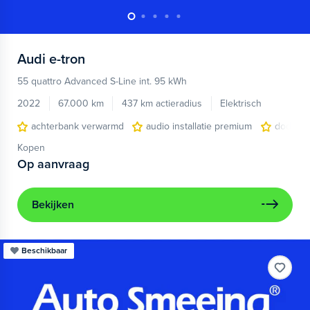
Audi
e-tron
55 quattro Advanced S-Line int. 95 kWh
2022
67.000 km
437 km actieradius
Elektrisch
achterbank verwarmd
audio installatie premium
dodehoe
Kopen
Op aanvraag
Bekijken
Beschikbaar