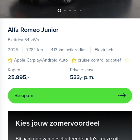
Alfa Romeo
Junior
Elettrica 54 kWh
2025
7.784 km
413 km actieradius
Elektrisch
Apple Carplay/Android Auto
cruise control adaptief
LED
Kopen
Private lease
25.895,-
533,-
p.m.
Bekijken
Kies jouw zomervoordeel
Bij aankoop van geselecteerde auto's keuze uit: