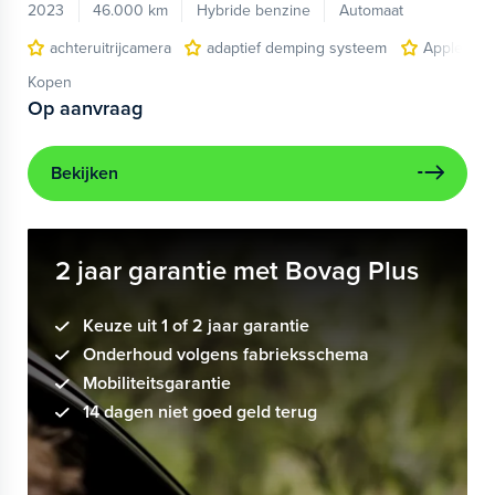
2023
46.000 km
Hybride benzine
Automaat
achteruitrijcamera
adaptief demping systeem
Apple Car
Kopen
Op aanvraag
Bekijken
2 jaar garantie met Bovag Plus
Keuze uit 1 of 2 jaar garantie
Onderhoud volgens fabrieksschema
Mobiliteitsgarantie
14 dagen niet goed geld terug