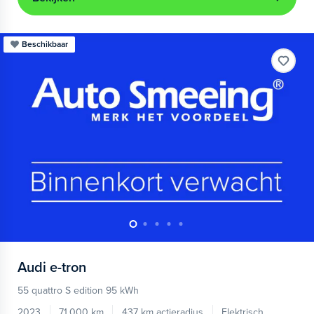
Beschikbaar
Audi
e-tron
55 quattro S edition 95 kWh
2023
71.000 km
437 km actieradius
Elektrisch