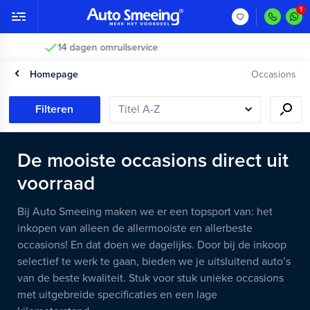
2 jaar garantie >
Homepage
Occasions
Filteren
De mooiste occasions direct uit
voorraad
Bij Auto Smeeing maken we er een topsport van: het
inkopen van alleen de allermooiste en allerbeste
occasions! En dat doen we dagelijks. Door bij de inkoop
selectief te werk te gaan, bieden we je uitsluitend auto’s
van de beste kwaliteit. Stuk voor stuk unieke occasions
met uitgebreide specificaties en een lage