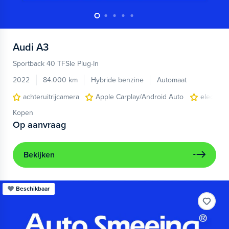
Audi
A3
Sportback 40 TFSIe Plug-In
2022
84.000 km
Hybride benzine
Automaat
achteruitrijcamera
Apple Carplay/Android Auto
electroni
Kopen
Op aanvraag
Bekijken
Beschikbaar