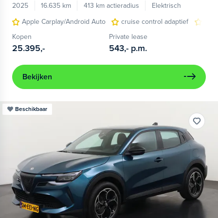
2025
16.635 km
413 km actieradius
Elektrisch
Apple Carplay/Android Auto
cruise control adaptief
LED
Kopen
Private lease
25.395,-
543,-
p.m.
Bekijken
Beschikbaar