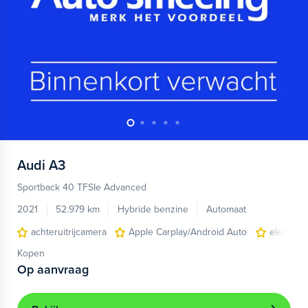
Audi
A3
Sportback 40 TFSIe Advanced
2021
52.979 km
Hybride benzine
Automaat
achteruitrijcamera
Apple Carplay/Android Auto
electroni
Kopen
Op aanvraag