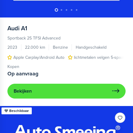
Audi
A1
Sportback 25 TFSI Advanced
2023
22.000 km
Benzine
Handgeschakeld
Apple Carplay/Android Auto
lichtmetalen velgen 5-spaaks 17
Kopen
Op aanvraag
Bekijken
Beschikbaar