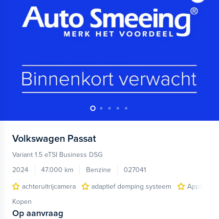
Volkswagen
Passat
Variant 1.5 eTSI Business DSG
2024
47.000 km
Benzine
027041
achteruitrijcamera
adaptief demping systeem
Apple Car
Kopen
Op aanvraag