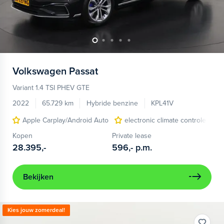
Volkswagen
Passat
Variant 1.4 TSI PHEV GTE
2022
65.729 km
Hybride benzine
KPL41V
Apple Carplay/Android Auto
electronic climate controle
Kopen
Private lease
28.395,-
596,-
p.m.
Bekijken
Kies jouw zomerdeal!