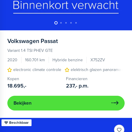
Volkswagen
Passat
Variant 1.4 TSI PHEV GTE
2020
160.701 km
Hybride benzine
X752ZV
electronic climate controle
elektrisch glazen panorama-dak
Kopen
Financieren
18.695,-
237,-
p.m.
Bekijken
Beschikbaar