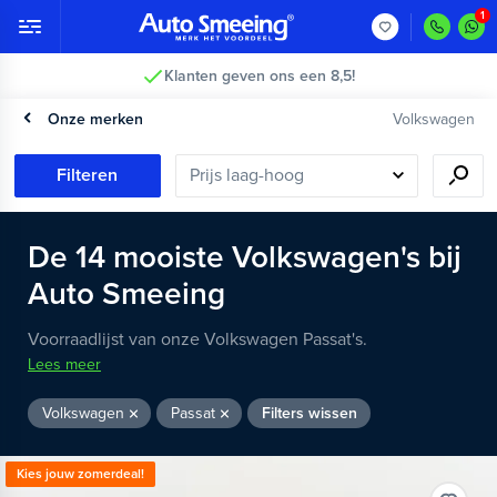
2 jaar garantie >
1
Onze merken
Volkswagen
Filteren
De
14
mooiste
Volkswagen's
bij
Auto Smeeing
Voorraadlijst van onze Volkswagen Passat's.
Lees meer
Volkswagen
Passat
Filters wissen
Kies jouw zomerdeal!