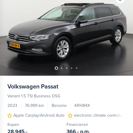
Volkswagen
Passat
Variant 1.5 TSI Business DSG
2023
76.999 km
Benzine
KRH84X
Apple Carplay/Android Auto
electronic climate controle
Kopen
Financieren
28.945,-
366,-
p.m.