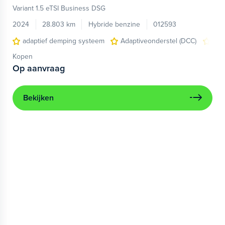
Variant 1.5 eTSI Business DSG
2024
28.803 km
Hybride benzine
012593
adaptief demping systeem
Adaptiveonderstel (DCC)
App
Kopen
Op aanvraag
Bekijken