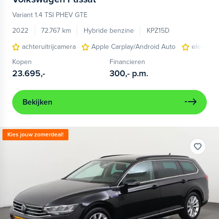
Variant 1.4 TSI PHEV GTE
2022
72.767 km
Hybride benzine
KPZ15D
achteruitrijcamera
Apple Carplay/Android Auto
electroni
Kopen
Financieren
23.695,-
300,-
p.m.
Bekijken
Kies jouw zomerdeal!