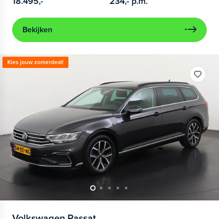
18.495,-
234,-
p.m.
Bekijken
Kies jouw zomerdeal!
Volkswagen
Passat