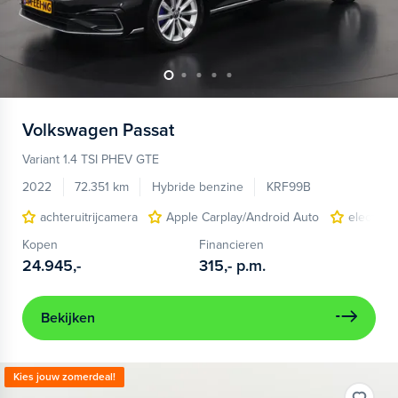
Volkswagen
Passat
Variant 1.4 TSI PHEV GTE
2022
72.351 km
Hybride benzine
KRF99B
achteruitrijcamera
Apple Carplay/Android Auto
electroni
Kopen
Financieren
24.945,-
315,-
p.m.
Bekijken
Kies jouw zomerdeal!