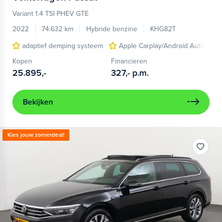
Variant 1.4 TSI PHEV GTE
2022
74.632 km
Hybride benzine
KHG82T
adaptief demping systeem
Apple Carplay/Android Auto
Kopen
Financieren
25.895,-
327,-
p.m.
Bekijken
Kies jouw zomerdeal!