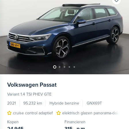
Volkswagen
Passat
Variant 1.4 TSI PHEV GTE
2021
95.232 km
Hybride benzine
GNX69T
cruise control adaptief
elektrisch glazen panorama-dak
Kopen
Financieren
24.945,-
315,-
p.m.