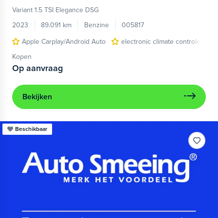
Variant 1.5 TSI Elegance DSG
2023
89.091 km
Benzine
005817
Apple Carplay/Android Auto
electronic climate controle
Kopen
Op aanvraag
Bekijken
Beschikbaar