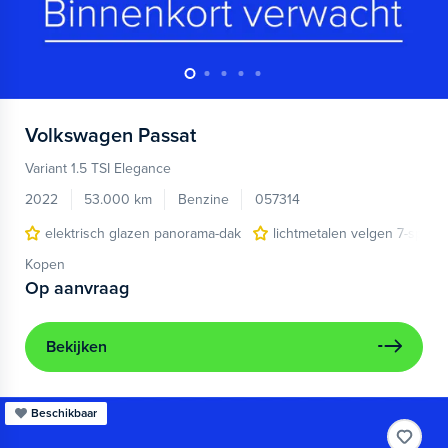
Volkswagen
Passat
Variant 1.5 TSI Elegance
2022
53.000 km
Benzine
057314
elektrisch glazen panorama-dak
lichtmetalen velgen 7-spaak
Kopen
Op aanvraag
Bekijken
Beschikbaar