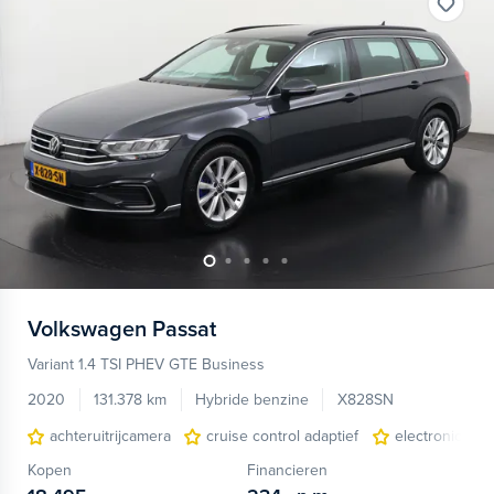
Volkswagen
Passat
Variant 1.4 TSI PHEV GTE Business
2020
131.378 km
Hybride benzine
X828SN
achteruitrijcamera
cruise control adaptief
electronic cli
Kopen
Financieren