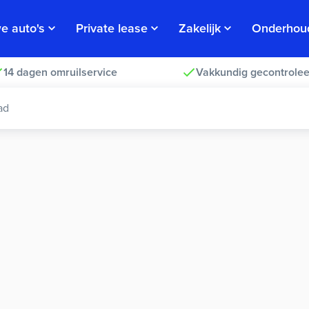
e auto's
Private lease
Zakelijk
Onderhou
14 dagen omruilservice
Vakkundig gecontrolee
ad