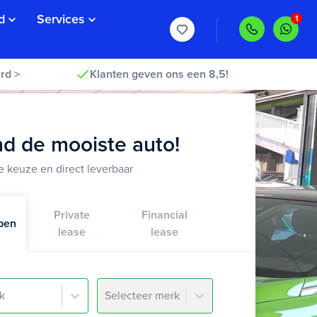
d
Services
rd >
Klanten geven ons een 8,5!
nd de mooiste auto!
 keuze en direct leverbaar
Private
Financial
pen
lease
lease
k
Selecteer merk