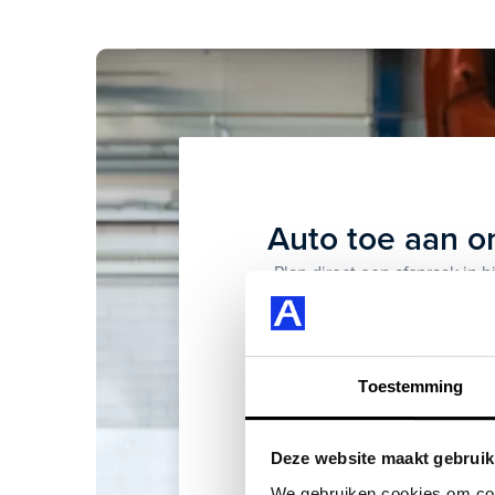
Auto toe aan 
Plan direct een afspraak in 
werkplaats. Zo g
NL
Toestemming
Deze website maakt gebruik
We gebruiken cookies om cont