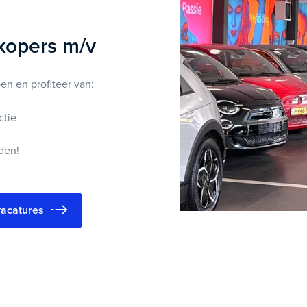
kopers m/v
n en profiteer van:
ctie
den!
 vacatures