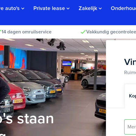
e auto's
Private lease
Zakelijk
Onderhou
14 dagen omruilservice
Vakkundig gecontrolee
Vi
Ruime
Ko
's staan
Mer