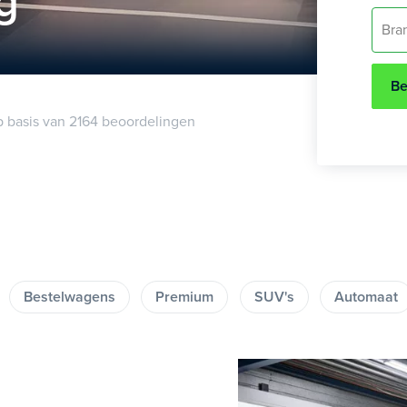
g
Bra
Be
p basis van 2164 beoordelingen
Bestelwagens
Premium
SUV's
Automaat