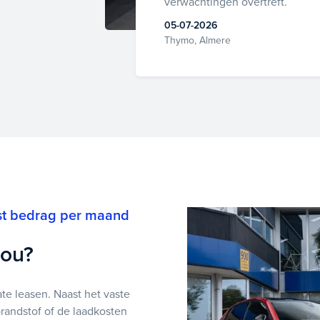
verwachtingen overtreft.
05-07-2026
Thymo, Almere
st bedrag per maand
jou?
ate leasen. Naast het vaste
randstof of de laadkosten