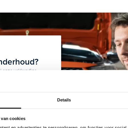
onderhoud?
bij onze vakkundige
epiept!
Details
km
 van cookies
ent en advertenties te personaliseren, om functies voor social