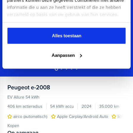
informatie die u aan ze heeft verstrekt of die ze hebben
verzameld op basis van uw gebruik van hun services.
Alles toestaan
Aanpassen
Peugeot
e-2008
EV Allure 54 kWh
406 km actieradius
54 kWh accu
2024
35.000 km
airco (automatisch)
Apple Carplay/Android Auto
lichtmet
Kopen
Op aanvraag