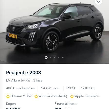
Peugeot
e-2008
EV Allure 54 kWh 3 fase
406 km actieradius
54 kWh accu
2023
12.182 km
3 fasen 11 KW
airco (automatisch)
Apple Carplay/Android
Kopen
Financial lease