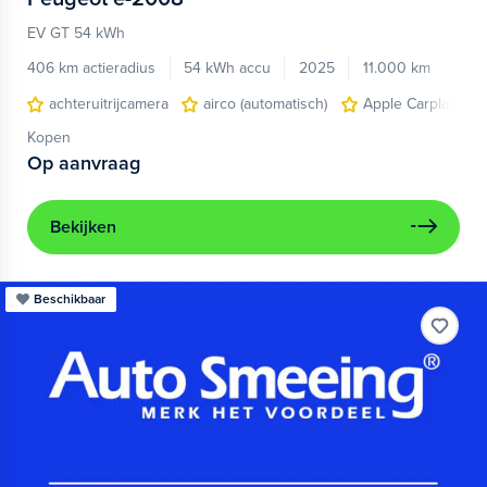
EV GT 54 kWh
406 km actieradius
54 kWh accu
2025
11.000 km
achteruitrijcamera
airco (automatisch)
Apple Carplay/And
Kopen
Op aanvraag
Bekijken
Beschikbaar