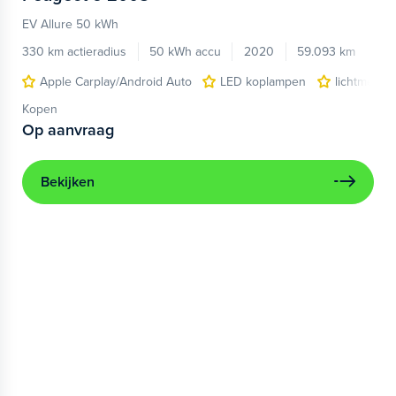
EV Allure 50 kWh
330 km actieradius
50 kWh accu
2020
59.093 km
Apple Carplay/Android Auto
LED koplampen
lichtmetale
Kopen
Op aanvraag
Bekijken