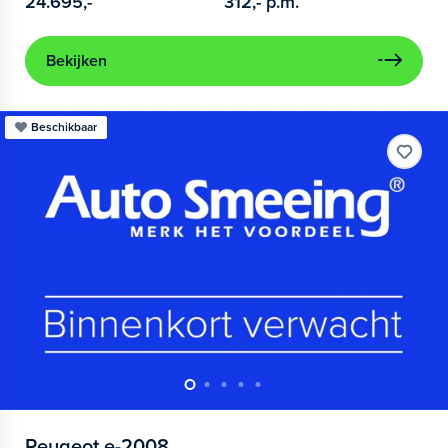
24.695,-
312,-
p.m.
Bekijken
Beschikbaar
Peugeot
e-2008