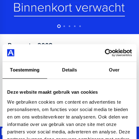
Peugeot
e-2008
EV Active Pack 50 kWh
330 km actieradius
50 kWh accu
2023
45.490 km
Toestemming
Details
Over
Apple Carplay/Android Auto
parkeersensor achter
War
Kopen
Private lease
Deze website maakt gebruik van cookies
19.945,-
443,-
p.m.
We gebruiken cookies om content en advertenties te
personaliseren, om functies voor social media te bieden
Bekijken
en om ons websiteverkeer te analyseren. Ook delen we
informatie over uw gebruik van onze site met onze
partners voor social media, adverteren en analyse. Deze
Beschikbaar
partners kunnen deze gegevens combineren met andere