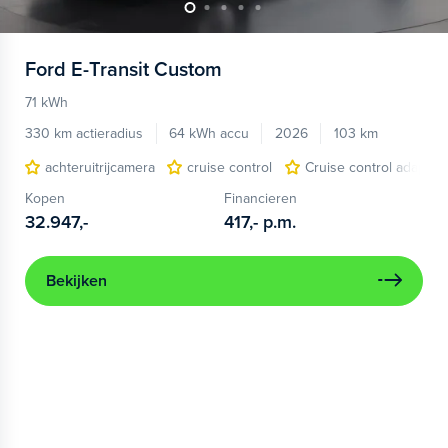
Ford
E-Transit Custom
71 kWh
330 km actieradius
64 kWh accu
2026
103 km
achteruitrijcamera
cruise control
Cruise control adaptief
Kopen
Financieren
32.947,-
417,-
p.m.
Bekijken