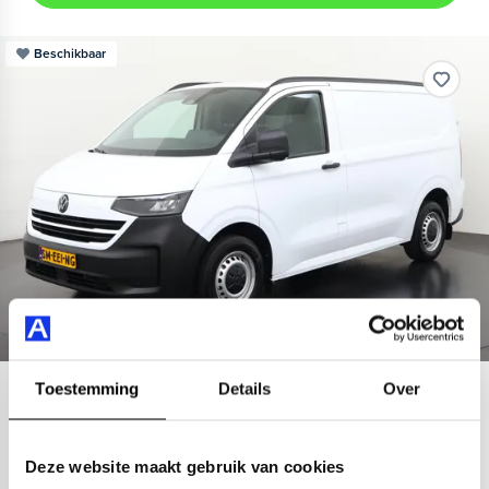
Beschikbaar
Toestemming
Details
Over
Ford
E-Transit Custom
70.9 kWh
Deze website maakt gebruik van cookies
372 km actieradius
71 kWh accu
2026
103 km