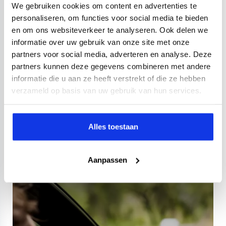
We gebruiken cookies om content en advertenties te
cruise control
Cruise control adaptief
electronic climate
personaliseren, om functies voor social media te bieden
Kopen
Financieren
en om ons websiteverkeer te analyseren. Ook delen we
32.947,-
417,-
p.m.
informatie over uw gebruik van onze site met onze
partners voor social media, adverteren en analyse. Deze
Bekijken
partners kunnen deze gegevens combineren met andere
informatie die u aan ze heeft verstrekt of die ze hebben
verzameld op basis van uw gebruik van hun services.
2 jaar garantie met Bovag Plus
Alles toestaan
Keuze uit 1 of 2 jaar garantie
Onderhoud volgens fabrieksschema
Aanpassen
Mobiliteitsgarantie
14 dagen niet goed geld terug