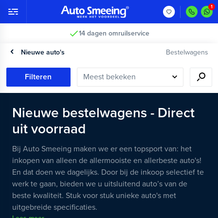
14 dagen omruilservice
Nieuwe auto's
Bestelwagens
Filteren
Nieuwe bestelwagens - Direct
uit voorraad
Bij Auto Smeeing maken we er een topsport van: het
inkopen van alleen de allermooiste en allerbeste auto's!
En dat doen we dagelijks. Door bij de inkoop selectief te
werk te gaan, bieden we u uitsluitend auto’s van de
beste kwaliteit. Stuk voor stuk unieke auto's met
uitgebreide specificaties.