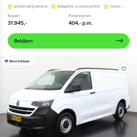
achteruitrijcamera
Adaptive cruisecontrol
cruise control
Kopen
Financieren
31.945,-
404,-
p.m.
Bekijken
Beschikbaar