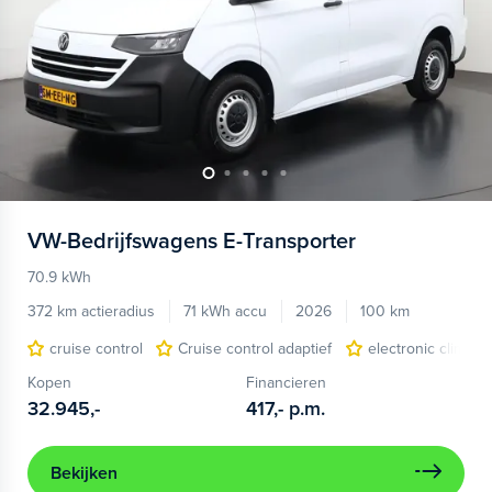
VW-Bedrijfswagens
E-Transporter
70.9 kWh
372 km actieradius
71 kWh accu
2026
100 km
cruise control
Cruise control adaptief
electronic climate
Kopen
Financieren
32.945,-
417,-
p.m.
Bekijken