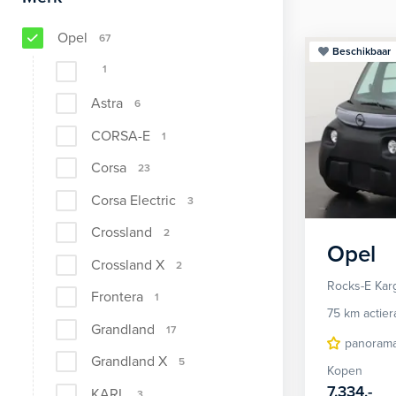
Opel
67
Beschikbaar
1
Astra
6
CORSA-E
1
Corsa
23
Corsa Electric
3
Crossland
2
Opel
Crossland X
2
Rocks-E Kar
Frontera
1
75 km actier
Grandland
17
panoram
Grandland X
5
Kopen
7.334,-
KARL
3