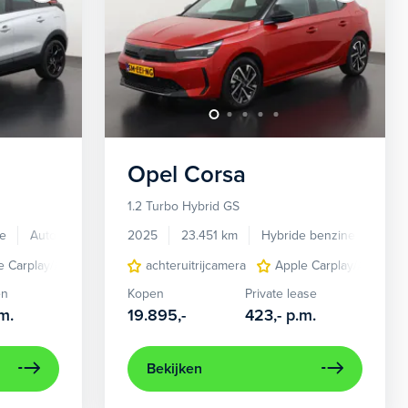
Opel
Corsa
1.2 Turbo Hybrid GS
e
Automaat
2025
23.451 km
Hybride benzine
Auto
e Carplay/Android Auto
ected services
dodehoek detectie
achteruitrijcamera
cruise control
elektrisch bedienbare acht
electronic climate contro
Apple Carplay/Android
en
Kopen
Private lease
m.
19.895,-
423,-
p.m.
Bekijken