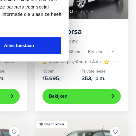
ze partners voor social
nformatie die u aan ze heeft
Opel
Corsa
1.2 Elegance 101PK
Alles toestaan
 accu
2021
96.554 km
2023
24.358 km
Benzine
Handgescha
strumentenpaneel
e Carplay/Android Auto
Apple Carplay/Android Auto
Dodehoek detectie
kleur wit
lichtmetalen 
licht
ase
Kopen
Private lease
m.
15.695,-
353,-
p.m.
Bekijken
Beschikbaar