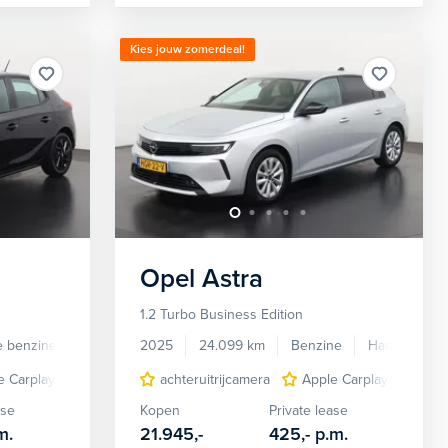
Kies jouw zomerdeal!
Opel
Astra
1.2 Turbo Business Edition
e benzine
Automaat
2025
24.099 km
Benzine
Handgescha
ergency Braking
e Carplay/Android Auto
cruise control
achteruitrijcamera
dodehoek detectie
dodehoek detectie
Apple Carplay/Android
lichtmetalen velgen 
LED k
ase
Kopen
Private lease
m.
21.945,-
425,-
p.m.