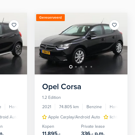
Gereserveerd
Opel
Corsa
1.2 Edition
e
Handgeschakeld
2021
74.805 km
Benzine
Handgeschak
droid Auto
cruise control
Apple Carplay/Android Auto
lichtmetalen velgen 15"
lichtmetalen 
metaalkle
en
Kopen
Private lease
m.
11.895,-
336,-
p.m.