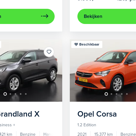
n
Bekijken
Beschikbaar
randland X
Opel
Corsa
siness +
1.2 Edition
421 km
Benzine
Handgeschakeld
2021
15.377 km
Benzine