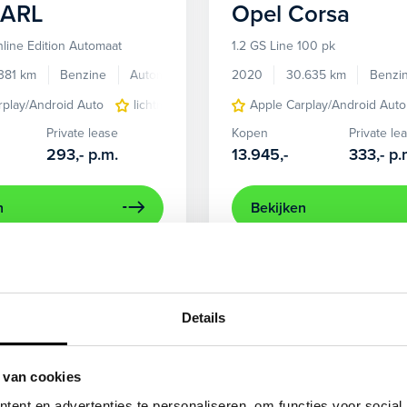
ARL
Opel
Corsa
line Edition Automaat
1.2 GS Line 100 pk
381 km
Benzine
Automaat
2020
30.635 km
Benzi
rplay/Android Auto
lichtmetalen velgen 15"
Apple Carplay/Android Auto
navigatiesysteem ful
Private lease
Kopen
Private le
293,-
p.m.
13.945,-
333,-
p.
n
Bekijken
Beschikbaar
Details
 van cookies
ent en advertenties te personaliseren, om functies voor social