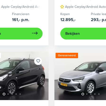
Apple Carplay/Android Auto
cruise control
Apple Carplay/Android Auto
lichtmetalen velgen
Financieren
Kopen
Private le
161,-
p.m.
12.895,-
293,-
p.
n
Bekijken
Gereserveerd