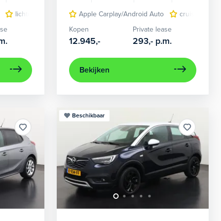
 17"
lichtmetalen velgen 16"
navigatiesysteem full map
Apple Carplay/Android Auto
parkeersensor achter
cruise contro
Trekh
ase
Kopen
Private lease
m.
12.945,-
293,-
p.m.
Bekijken
Beschikbaar