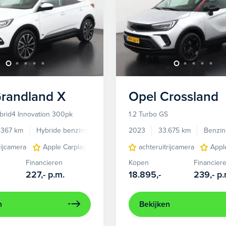
randland X
Opel
Crossland
ybrid4 Innovation 300pk
1.2 Turbo GS
.367 km
Hybride benzine
Automaat
2023
33.675 km
Benzin
rijcamera
Apple Carplay/Android Auto
achteruitrijcamera
Comfort-stoelen
Appl
conn
Financieren
Kopen
Financier
227,-
p.m.
18.895,-
239,-
p.
n
Bekijken