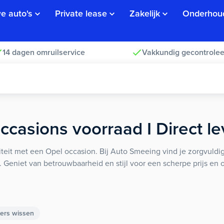
e auto's
Private lease
Zakelijk
Onderhou
14 dagen omruilservice
Vakkundig gecontrolee
ccasions voorraad I Direct l
iteit met een Opel occasion. Bij Auto Smeeing vind je zorgvuld
. Geniet van betrouwbaarheid en stijl voor een scherpe prijs en
ters wissen