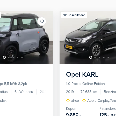
Beschikbaar
Opel
KARL
go 5,5 kWh 8,2pk
1.0 Rocks Online Edition
adius
6 kWh accu
2023
4.294 km
2019
72.688 km
Benzin
adak
airco
Apple Carplay/An
Kopen
Financier
9.850,-
125,-
p.