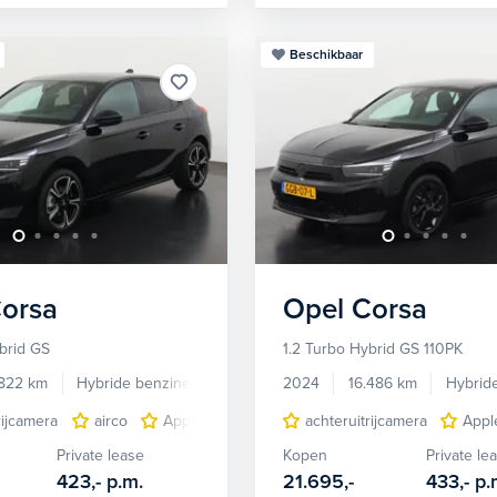
Beschikbaar
orsa
Opel
Corsa
brid GS
1.2 Turbo Hybrid GS 110PK
.822 km
Hybride benzine
Automaat
2024
16.486 km
Hybrid
rijcamera
airco
Apple Carplay/Android Auto
achteruitrijcamera
Autonomous Em
Appl
Private lease
Kopen
Private le
423,-
p.m.
21.695,-
433,-
p.