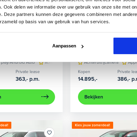
. Ook delen we informatie over uw gebruik van onze site met on
e. Deze partners kunnen deze gegevens combineren met andere i
erzameld op basis van uw gebruik van hun services.
orsa
Opel
CORSA-E
 101PK
GS Line 50 kWh
Aanpassen
.014 km
Benzine
Handgeschakeld
330 km actieradius
50 kWh
rplay/Android Auto
lichtmetalen velgen 16"
Achteruitrijcamera
volledig digitaal in
Appl
Private lease
Kopen
Private le
363,-
p.m.
14.895,-
386,-
p.
n
Bekijken
deal!
Kies jouw zomerdeal!