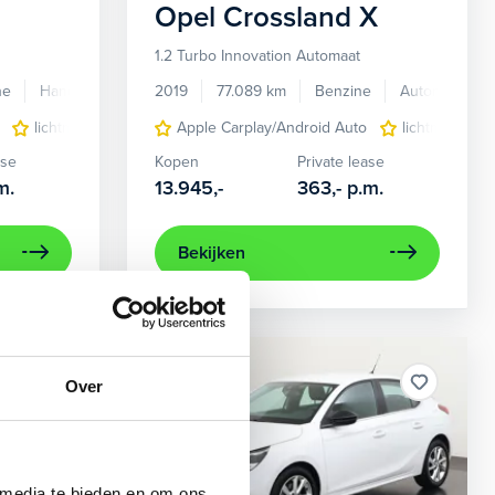
Opel
Crossland X
1.2 Turbo Innovation Automaat
ne
Handgeschakeld
2019
77.089 km
Benzine
Automaat
l map + hard disk
lichtmetalen velgen 16"
Apple Carplay/Android Auto
navigatiesysteem full map
lichtmetalen 
ase
Kopen
Private lease
m.
13.945,-
363,-
p.m.
Bekijken
Beschikbaar
Over
 media te bieden en om ons