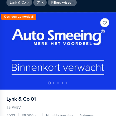
Lynk & Co
01
Filters wissen
Kies jouw zomerdeal!
Lynk & Co
01
1.5 PHEV
2022
36.000 km
Hybride benzine
Automaat