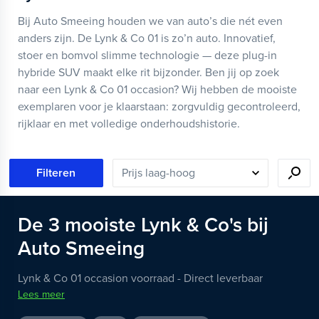
Bij Auto Smeeing houden we van auto’s die nét even
anders zijn. De Lynk & Co 01 is zo’n auto. Innovatief,
stoer en bomvol slimme technologie — deze plug-in
hybride SUV maakt elke rit bijzonder. Ben jij op zoek
naar een Lynk & Co 01 occasion? Wij hebben de mooiste
exemplaren voor je klaarstaan: zorgvuldig gecontroleerd,
rijklaar en met volledige onderhoudshistorie.
Filteren
De
3
mooiste
Lynk & Co's
bij
Auto Smeeing
Lynk & Co 01 occasion voorraad - Direct leverbaar
Lees meer