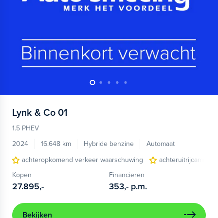
Lynk & Co
01
1.5 PHEV
2024
16.648 km
Hybride benzine
Automaat
achteropkomend verkeer waarschuwing
achteruitrijcamera
Kopen
Financieren
27.895,-
353,-
p.m.
Bekijken