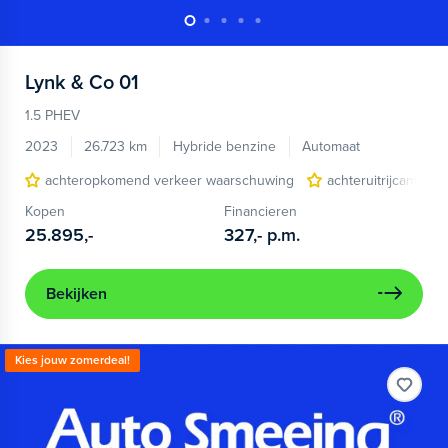
Lynk & Co
01
1.5 PHEV
2023
26.723 km
Hybride benzine
Automaat
achteropkomend verkeer waarschuwing
achteruitrijcamera
Kopen
Financieren
25.895,-
327,-
p.m.
Bekijken
Kies jouw zomerdeal!