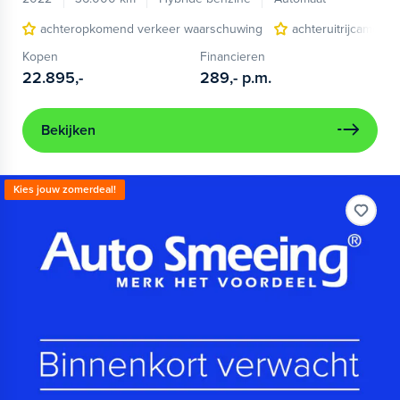
achteropkomend verkeer waarschuwing
achteruitrijcamera
Kopen
Financieren
22.895,-
289,-
p.m.
Bekijken
Kies jouw zomerdeal!