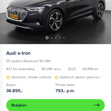
Audi
e-tron
55 quattro Advanced 95 kWh
437 km actieradius
95 kWh accu
2022
34.998 km
electronic climate controle
elektrisch glazen panorama-dak
Kopen
Private lease
36.895,-
793,-
p.m.
Bekijken