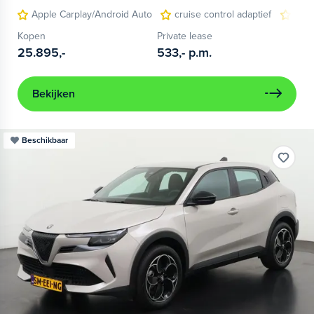
Apple Carplay/Android Auto
cruise control adaptief
LED
Kopen
Private lease
25.895,-
533,-
p.m.
Bekijken
Beschikbaar