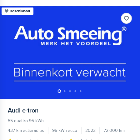
Beschikbaar
Audi
e-tron
55 quattro 95 kWh
437 km actieradius
95 kWh accu
2022
72.000 km