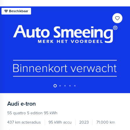
Beschikbaar
Audi
e-tron
55 quattro S edition 95 kWh
437 km actieradius
95 kWh accu
2023
71.000 km