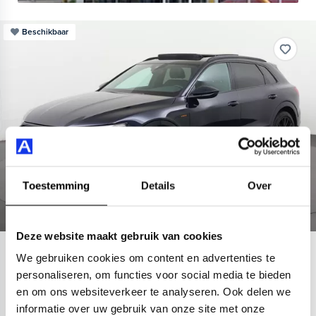
Beschikbaar
Toestemming
Details
Over
Deze website maakt gebruik van cookies
Audi
e-tron
We gebruiken cookies om content en advertenties te
personaliseren, om functies voor social media te bieden
55 quattro S-Line Black Style 95 kWh
en om ons websiteverkeer te analyseren. Ook delen we
437 km actieradius
95 kWh accu
2022
66.596 km
informatie over uw gebruik van onze site met onze