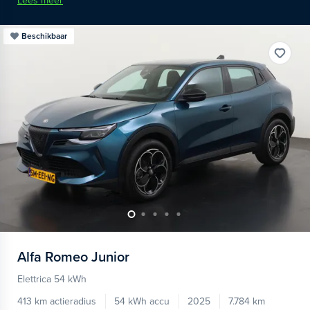
Lees meer
Beschikbaar
Alfa Romeo
Junior
Elettrica 54 kWh
413 km actieradius
54 kWh accu
2025
7.784 km