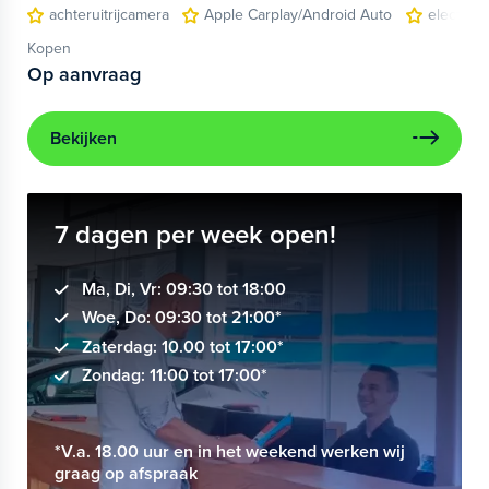
achteruitrijcamera
Apple Carplay/Android Auto
electroni
Kopen
Op aanvraag
Bekijken
7 dagen per week open!
Ma, Di, Vr: 09:30 tot 18:00
Woe, Do: 09:30 tot 21:00*
Zaterdag: 10.00 tot 17:00*
Zondag: 11:00 tot 17:00*
*V.a. 18.00 uur en in het weekend werken wij
graag op afspraak