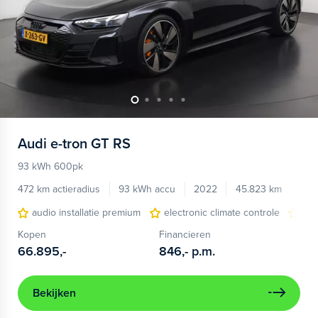
Audi
e-tron GT RS
93 kWh 600pk
472 km actieradius
93 kWh accu
2022
45.823 km
audio installatie premium
electronic climate controle
ele
Kopen
Financieren
66.895,-
846,-
p.m.
Bekijken