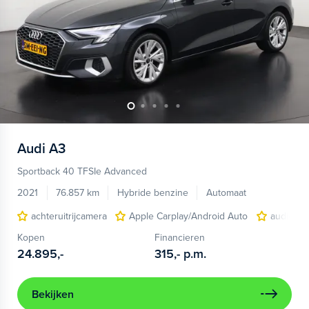
Audi
A3
Sportback 40 TFSIe Advanced
2021
76.857 km
Hybride benzine
Automaat
achteruitrijcamera
Apple Carplay/Android Auto
audio ins
Kopen
Financieren
24.895,-
315,-
p.m.
Bekijken