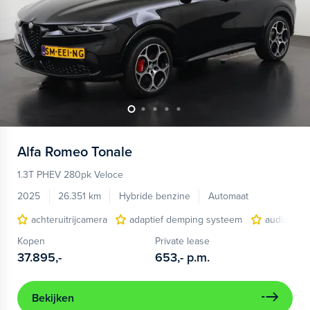
Alfa Romeo
Tonale
1.3T PHEV 280pk Veloce
2025
26.351 km
Hybride benzine
Automaat
achteruitrijcamera
adaptief demping systeem
audio inst
Kopen
Private lease
37.895,-
653,-
p.m.
Bekijken