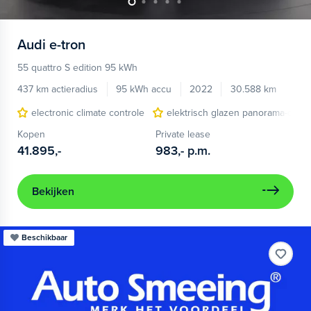
Audi
e-tron
55 quattro S edition 95 kWh
437 km actieradius
95 kWh accu
2022
30.588 km
electronic climate controle
elektrisch glazen panorama-dak
Kopen
Private lease
41.895,-
983,-
p.m.
Bekijken
Beschikbaar