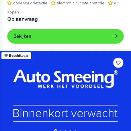
dodehoek detectie
electronic climate controle
elektris
Kopen
Op aanvraag
Bekijken
Beschikbaar