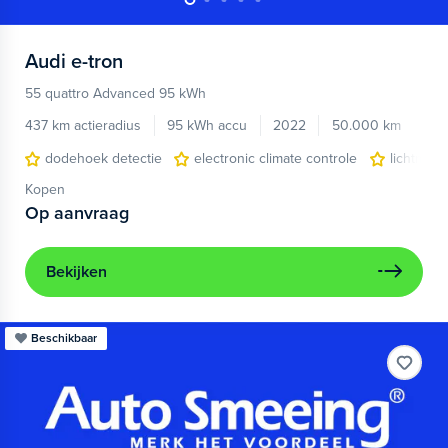
Audi
e-tron
55 quattro Advanced 95 kWh
437 km actieradius
95 kWh accu
2022
50.000 km
dodehoek detectie
electronic climate controle
lichtmeta
Kopen
Op aanvraag
Bekijken
Beschikbaar