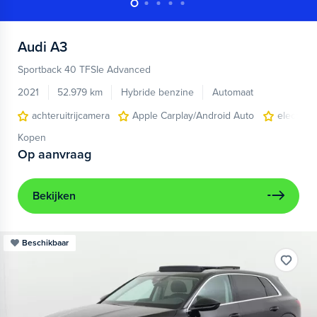
Audi
A3
Sportback 40 TFSIe Advanced
2021
52.979 km
Hybride benzine
Automaat
achteruitrijcamera
Apple Carplay/Android Auto
electroni
Kopen
Op aanvraag
Bekijken
Beschikbaar