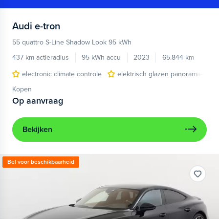
Audi
e-tron
55 quattro S-Line Shadow Look 95 kWh
437 km actieradius
95 kWh accu
2023
65.844 km
electronic climate controle
elektrisch glazen panorama-dak
Kopen
Op aanvraag
Bekijken
Bel voor beschikbaarheid