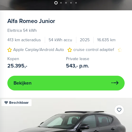
Alfa Romeo
Junior
Elettrica 54 kWh
413 km actieradius
54 kWh accu
2025
16.635 km
Apple Carplay/Android Auto
cruise control adaptief
LED
Kopen
Private lease
25.395,-
543,-
p.m.
Bekijken
Beschikbaar