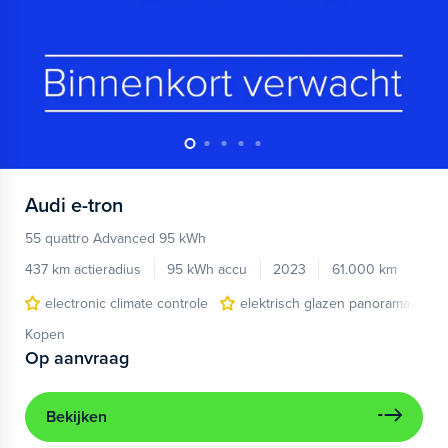
Audi
e-tron
55 quattro Advanced 95 kWh
437 km actieradius
95 kWh accu
2023
61.000 km
electronic climate controle
elektrisch glazen panorama-dak
Kopen
Op aanvraag
Bekijken