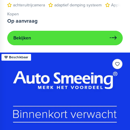
achteruitrijcamera
adaptief demping systeem
Apple Car
Kopen
Op aanvraag
Bekijken
Beschikbaar