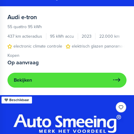
Audi
e-tron
55 quattro 95 kWh
437 km actieradius
95 kWh accu
2023
22.000 km
electronic climate controle
elektrisch glazen panorama-dak
Kopen
Op aanvraag
Bekijken
Beschikbaar