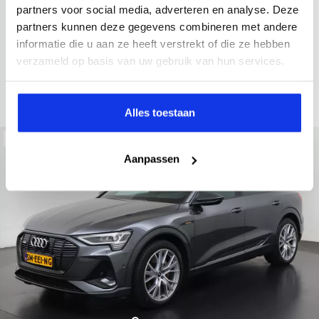
partners voor social media, adverteren en analyse. Deze
electronic climate controle
elektrisch glazen panorama-dak
partners kunnen deze gegevens combineren met andere
Kopen
Private lease
informatie die u aan ze heeft verstrekt of die ze hebben
39.895,-
893,-
p.m.
verzameld op basis van uw gebruik van hun services.
Bekijken
Alles toestaan
Beschikbaar
Aanpassen