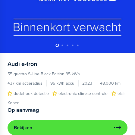
Audi
e-tron
55 quattro S-Line Black Edition 95 kWh
437 km actieradius
95 kWh accu
2023
48.000 km
dodehoek detectie
electronic climate controle
elektris
Kopen
Op aanvraag
Bekijken