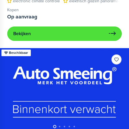
electronic climate controle
elektrisch glazen panorama-dak
Kopen
Op aanvraag
Bekijken
Beschikbaar