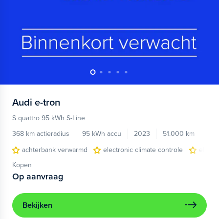
Audi
e-tron
S quattro 95 kWh S-Line
368 km actieradius
95 kWh accu
2023
51.000 km
achterbank verwarmd
electronic climate controle
elektr
Kopen
Op aanvraag
Bekijken