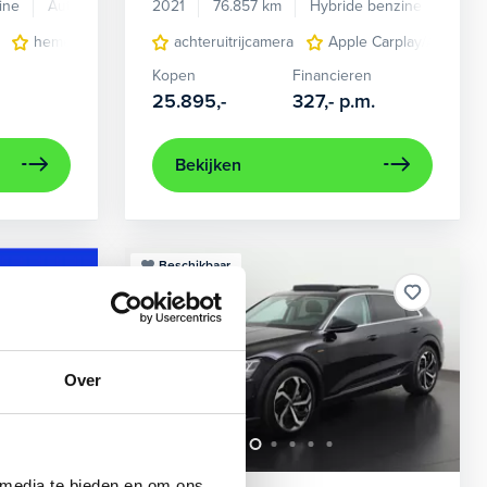
ine
Automaat
2021
76.857 km
Hybride benzine
Auto
en verwarmd
hemelbekleding donker
achteruitrijcamera
lichtmetalen velgen 7-spaaks 17"
Apple Carplay/Android
Kopen
Financieren
25.895,-
327,-
p.m.
Bekijken
Beschikbaar
Over
 media te bieden en om ons