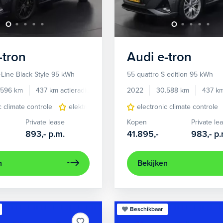
-tron
Audi
e-tron
-Line Black Style 95 kWh
55 quattro S edition 95 kWh
.596 km
437 km actieradius
Elektrisch
2022
30.588 km
437 km
c climate controle
elektrisch glazen panorama-dak
electronic climate controle
lichtmetalen 
Private lease
Kopen
Private le
893,-
p.m.
41.895,-
983,-
p.
n
Bekijken
Beschikbaar