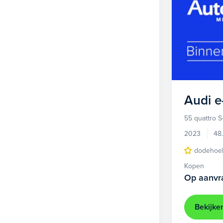
Audi
e
55 quattro S
2023
48
dodehoek
Kopen
Op aanvr
Bekijke