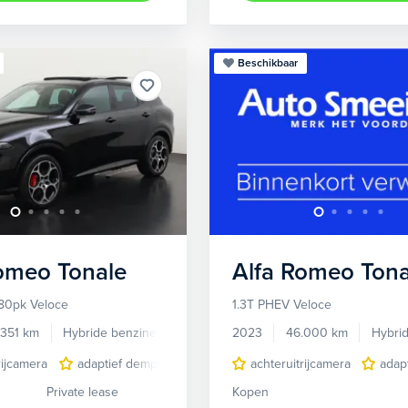
Beschikbaar
Romeo
Tonale
Alfa Romeo
Tona
80pk Veloce
1.3T PHEV Veloce
.351 km
Hybride benzine
Automaat
2023
46.000 km
Hybri
rijcamera
adaptief demping systeem
achteruitrijcamera
audio installatie premium
adap
Private lease
Kopen