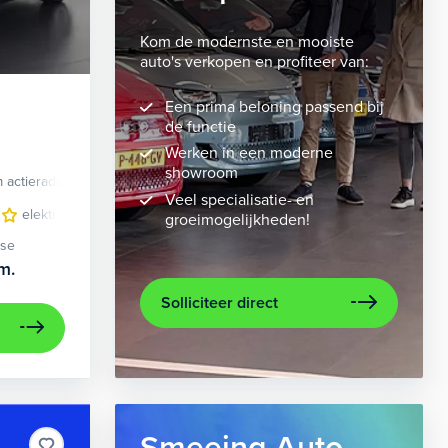
Kom de modernste en mooiste
auto's verkopen en profiteer van:
Een prima beloning passend bij
de functie
Werken in een moderne
showroom
 actieradius
Elektrisch
Veel specialisatie- en
velgen 10-spaaks 21"
elektrisch glazen panorama-dak
luxe lederen bekleding
lederen/stof bekleding
metaalkleur
lic
n
groeimogelijkheden!
ase
m.
Solliciteer direct