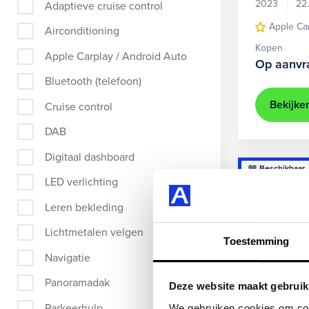
2023
22
Adaptieve cruise control
Apple Ca
Airconditioning
Kopen
Apple Carplay / Android Auto
Op aanvr
Bluetooth (telefoon)
Bekijke
Cruise control
DAB
Digitaal dashboard
Beschikbaar
LED verlichting
Leren bekleding
Lichtmetalen velgen
Toestemming
Navigatie
Panoramadak
Deze website maakt gebruik
Parkeerhulp
We gebruiken cookies om cont