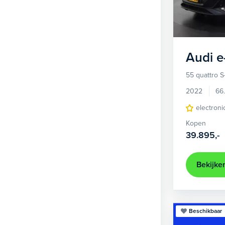
1
Hatchback
377
2
MPV
21
3
Overig
2
Audi
e
4
Personenbus
2
55 quattro S
5
SUV
505
2022
66
6
Sedan
electroni
18
Kopen
Stationwagon
101
39.895,-
Terreinwagen
1
Trike
1
Bekijke
Beschikbaar