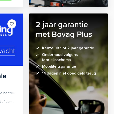
2 jaar garantie
met Bovag Plus
Keuze uit 1 of 2 jaar garantie
Onderhoud volgens
fabrieksschema
Mobiliteitsgarantie
14 dagen niet goed geld terug
le
de benzine
Automaat
tief demping systeem
cruise control adaptief
Apple Carplay/Android Auto
dodehoek detectie
elektrisch glaze
audio instal