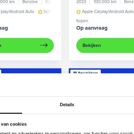
.000 km
Benzine
Handgeschakeld
2023
100.000 km
Benz
rplay/Android Auto
lichtmetalen velgen 5-spaaks 17"
Apple Carplay/Android Auto
voorstoel
Kopen
aag
Op aanvraag
n
Bekijken
Beschikbaar
Details
 van cookies
ent en advertenties te personaliseren, om functies voor social