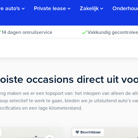
e auto's
Private lease
Zakelijk
Onderhou
14 dagen omruilservice
Vakkundig gecontrolee
iste occasions direct uit vo
ng maken we er een topsport van: het inkopen van alleen de alle
koop selectief te werk te gaan, bieden we je uitsluitend auto’s v
ecificaties en een lage kilometerstand.
Beschikbaar