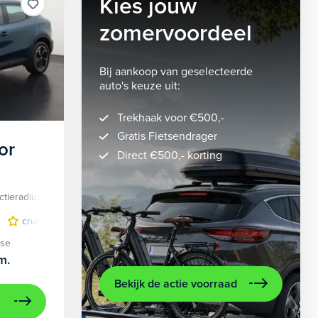
Kies jouw
zomervoordeel
Bij aankoop van geselecteerde
auto's keuze uit:
Trekhaak voor €500,-
Gratis Fietsendrager
or
Direct €500,- korting
ctieradius
Elektrisch
lichtmetalen velgen 5-spaaks 18"
cruise control adaptief
LED koplampen
volledig digitaal instrumentenpane
lichtmetalen velge
ase
m.
Bekijk de actie voorraad