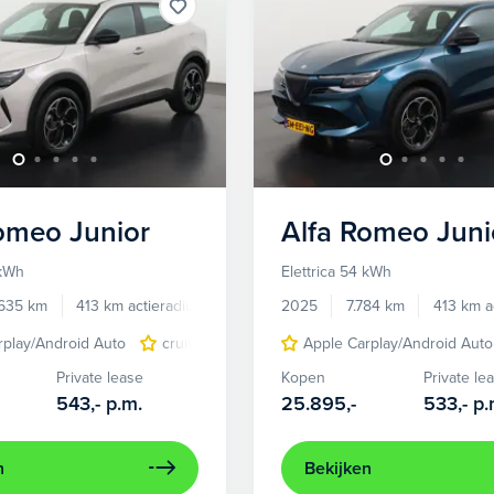
Romeo
Junior
Alfa Romeo
Juni
 kWh
Elettrica 54 kWh
.635 km
413 km actieradius
Elektrisch
2025
7.784 km
413 km a
rplay/Android Auto
cruise control adaptief
Apple Carplay/Android Auto
LED koplampen
Private lease
Kopen
Private le
543,-
p.m.
25.895,-
533,-
p.
n
Bekijken