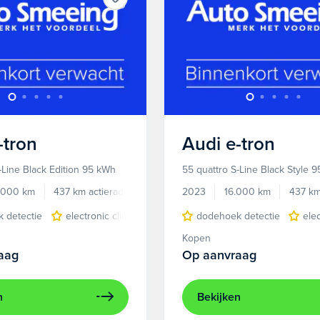
-tron
Audi
e-tron
-Line Black Edition 95 kWh
55 quattro S-Line Black Style 
.000 km
437 km actieradius
Elektrisch
2023
16.000 km
437 km
 detectie
electronic climate controle
dodehoek detectie
elektrisch glazen panora
ele
Kopen
aag
Op aanvraag
n
Bekijken