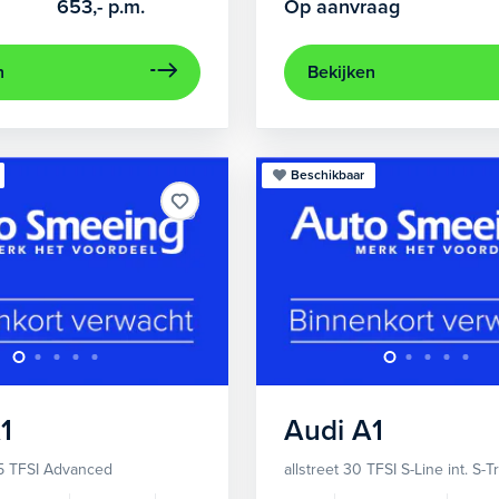
653,-
p.m.
Op aanvraag
n
Bekijken
Beschikbaar
1
Audi
A1
5 TFSI Advanced
allstreet 30 TFSI S-Line int. S-T