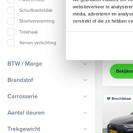
Audi
A
websiteverkeer te analyseren
Schuifkanteldak
media, adverteren en analys
Sportback 40
Stoelverwarming
verstrekt of die ze hebben v
2022
84
Trekhaak
achteruit
Xenon verlichting
Kopen
Op aanvr
BTW / Marge
Bekijke
BTW
Brandstof
Marge
Benzine
Carrosserie
Beschikbaar
Diesel
Bestelauto
9
Aantal deuren
Elektrisch
Cabriolet
9
Hybride benzine
0
Trekgewicht
Chassis cabine
1