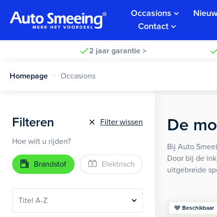
Occasions
Nieuw
Contact
2 jaar garantie >
Homepage
Occasions
Filteren
De moo
Filter wissen
Hoe wilt u rijden?
Bij Auto Smeei
Door bij de in
Brandstof
Elektrisch
uitgebreide sp
Beschikbaar