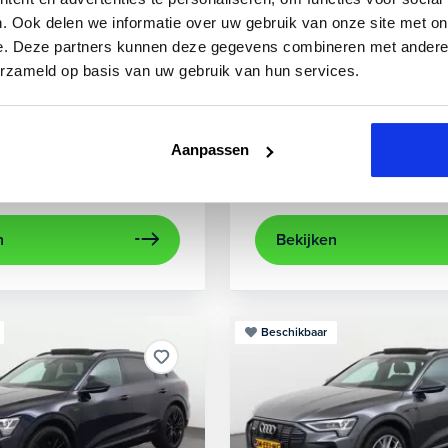
3
Audi
A3
. Ook delen we informatie over uw gebruik van onze site met on
e. Deze partners kunnen deze gegevens combineren met andere i
 TFSIe Plug-In
Sportback 40 TFSIe Advanced
erzameld op basis van uw gebruik van hun services.
.000 km
Hybride benzine
Automaat
2021
52.979 km
Hybrid
rijcamera
Apple Carplay/Android Auto
achteruitrijcamera
electronic climate control
Appl
Aanpassen
Kopen
aag
Op aanvraag
n
Bekijken
Beschikbaar