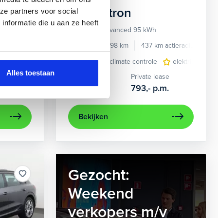
Audi
e-tron
ze partners voor social
nformatie die u aan ze heeft
55 quattro Advanced 95 kWh
e benzine
Automaat
2022
34.998 km
437 km actieradius
El
e
e Carplay/Android Auto
elektrisch glazen panorama-dak
electronic climate controle
electronic climate controle
lederen bekleding
elektrisch gla
lichtmetalen
navig
Alles toestaan
Kopen
Private lease
36.895,-
793,-
p.m.
Bekijken
Gezocht:
Weekend
verkopers m/v