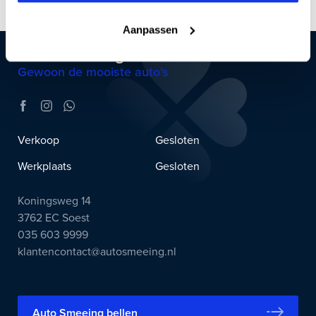
Aanpassen
Auto Smeeing
Gewoon de mooiste auto’s
Verkoop
Gesloten
Werkplaats
Gesloten
Koningsweg 14
3762 EC Soest
035 603 9999
klantencontact@autosmeeing.nl
Auto Smeeing bellen