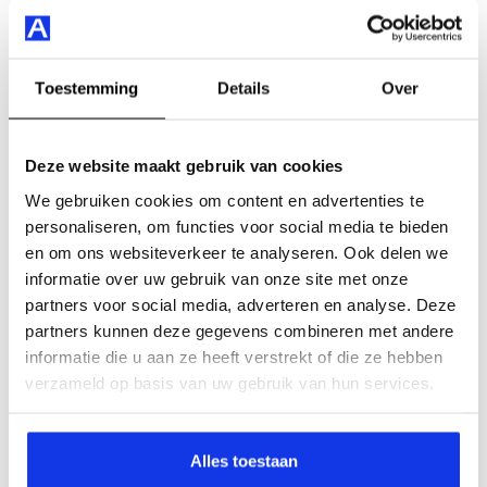
leasedeals
Heb je een mooie private of zakelijke lease deal bij ons
Toestemming
Details
Over
gezien en heb je nog een goed werkende auto thuis
staan? Ook dan zijn wij er voor je! De auto kan bij ons
worden ingeruild, waarna er verschillende
Deze website maakt gebruik van cookies
mogelijkheden zijn:
We gebruiken cookies om content en advertenties te
personaliseren, om functies voor social media te bieden
Het inruilbedrag wordt bij je op de rekening
en om ons websiteverkeer te analyseren. Ook delen we
gestort.
informatie over uw gebruik van onze site met onze
Het inruilbedrag wordt verrekend met de
partners voor social media, adverteren en analyse. Deze
leaseprijs, waardoor je elke maand voordeliger kan
partners kunnen deze gegevens combineren met andere
rijden.
informatie die u aan ze heeft verstrekt of die ze hebben
verzameld op basis van uw gebruik van hun services.
Private leasen
Alles toestaan
Zakelijk leasen