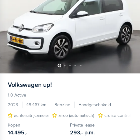
Volkswagen
up!
1.0 Active
2023
49.467 km
Benzine
Handgeschakeld
achteruitrijcamera
airco (automatisch)
cruise control
Kopen
Private lease
14.495,-
293,-
p.m.