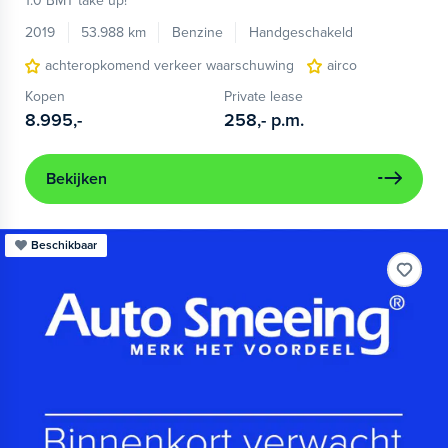
1.0 BMT take up!
2019
53.988 km
Benzine
Handgeschakeld
achteropkomend verkeer waarschuwing
airco
Kopen
Private lease
8.995,-
258,-
p.m.
Bekijken
Beschikbaar