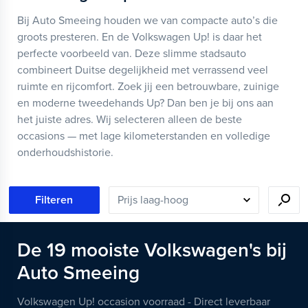
Bij Auto Smeeing houden we van compacte auto’s die
groots presteren. En de Volkswagen Up! is daar het
perfecte voorbeeld van. Deze slimme stadsauto
combineert Duitse degelijkheid met verrassend veel
ruimte en rijcomfort. Zoek jij een betrouwbare, zuinige
en moderne tweedehands Up? Dan ben je bij ons aan
het juiste adres. Wij selecteren alleen de beste
occasions — met lage kilometerstanden en volledige
onderhoudshistorie.
Filteren
De
19
mooiste
Volkswagen's
bij
Auto Smeeing
Volkswagen Up! occasion voorraad - Direct leverbaar