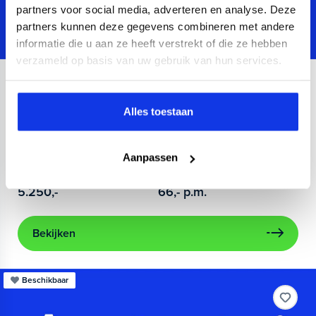
partners voor social media, adverteren en analyse. Deze
partners kunnen deze gegevens combineren met andere
informatie die u aan ze heeft verstrekt of die ze hebben
verzameld op basis van uw gebruik van hun services.
Volkswagen
up!
1.0 take up! BlueMotion
Alles toestaan
2013
138.558 km
Benzine
Handgeschakeld
airco
Aanpassen
Kopen
Financieren
5.250,-
66,-
p.m.
Bekijken
Beschikbaar