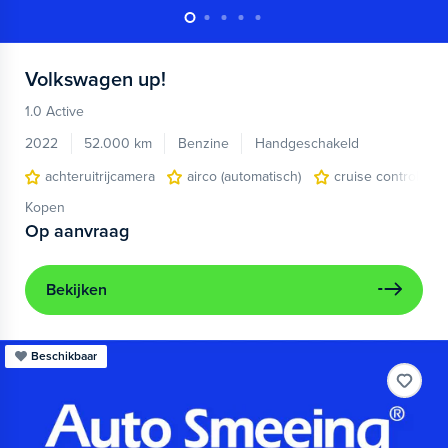
Volkswagen
up!
1.0 Active
2022
52.000 km
Benzine
Handgeschakeld
achteruitrijcamera
airco (automatisch)
cruise control
Kopen
Op aanvraag
Bekijken
Beschikbaar