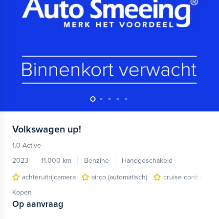
Volkswagen
up!
1.0 Active
2023
11.000 km
Benzine
Handgeschakeld
achteruitrijcamera
airco (automatisch)
cruise control
Kopen
Op aanvraag