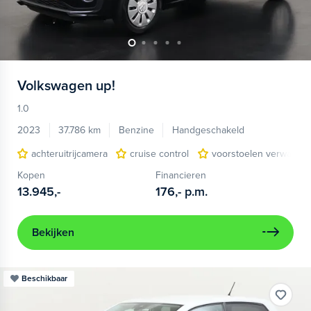
Volkswagen
up!
1.0
2023
37.786 km
Benzine
Handgeschakeld
achteruitrijcamera
cruise control
voorstoelen verwarmd
Kopen
Financieren
13.945,-
176,-
p.m.
Bekijken
Beschikbaar