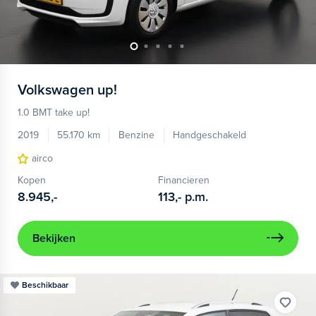
Volkswagen
up!
1.0 BMT take up!
2019
55.170 km
Benzine
Handgeschakeld
airco
Kopen
Financieren
8.945,-
113,-
p.m.
Bekijken
Beschikbaar