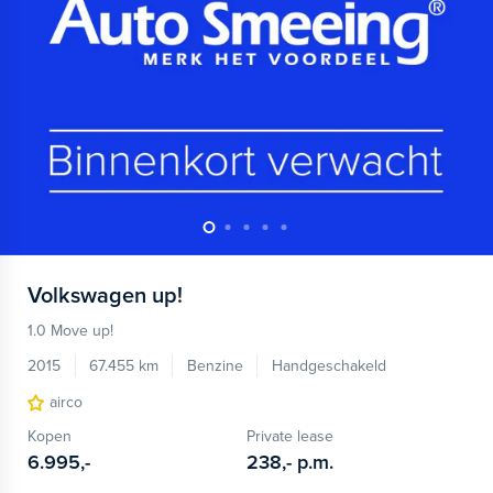
Volkswagen
up!
1.0 Move up!
2015
67.455 km
Benzine
Handgeschakeld
airco
Kopen
Private lease
6.995,-
238,-
p.m.