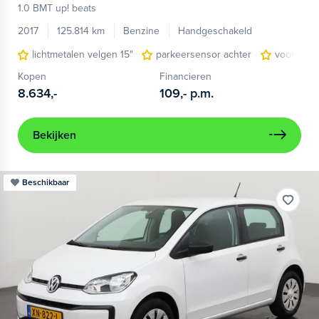
1.0 BMT up! beats
2017
125.814 km
Benzine
Handgeschakeld
lichtmetalen velgen 15"
parkeersensor achter
voorstoe
Kopen
Financieren
8.634,-
109,-
p.m.
Bekijken
Beschikbaar