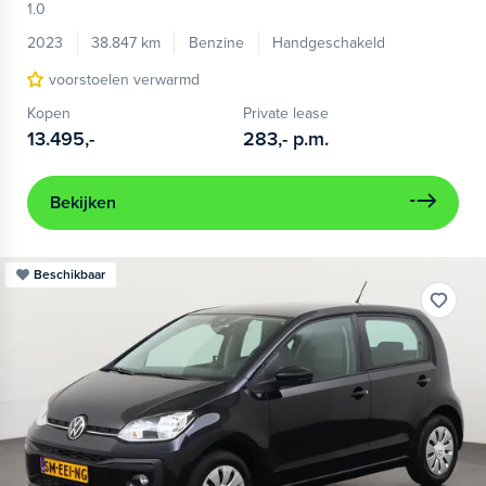
1.0
2023
38.847 km
Benzine
Handgeschakeld
voorstoelen verwarmd
Kopen
Private lease
13.495,-
283,-
p.m.
Bekijken
Beschikbaar