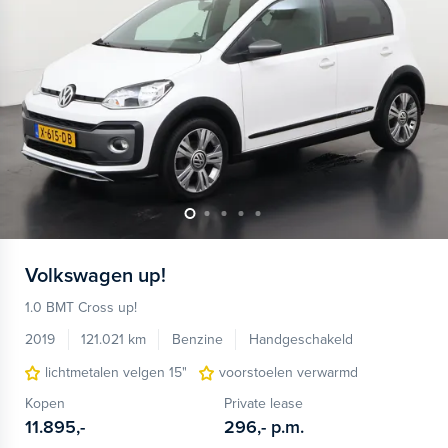
Volkswagen
up!
1.0 BMT Cross up!
2019
121.021 km
Benzine
Handgeschakeld
lichtmetalen velgen 15"
voorstoelen verwarmd
Kopen
Private lease
11.895,-
296,-
p.m.