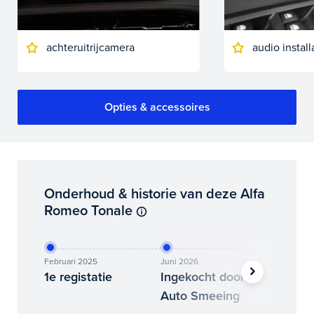
achteruitrijcamera
audio instal
Opties & accessoires
Onderhoud & historie van deze Alfa
Romeo Tonale
Februari 2025
Juni 2026
Juli 2026
1e registatie
Ingekocht door
Binne
Auto Smeeing
Auto 