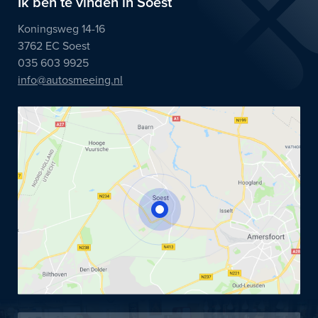
Ik ben te vinden in Soest
Koningsweg 14-16
3762 EC Soest
035 603 9925
info@autosmeeing.nl