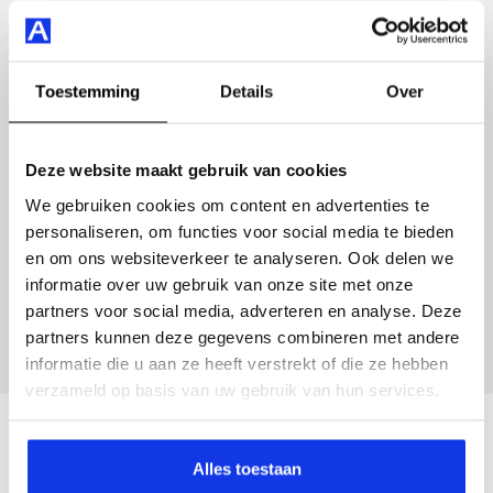
installatie premium en nog veel meer.
Vul hier je gegevens in en vergeet niet foto's van je
inruilauto mee te sturen.
Je koopt hem voor € 37.895,- maar je kan deze Alfa
Toestemming
Details
Over
Romeo Tonale ook bij ons financieren of leasen.
Kenteken huidige auto
Kilometerstand (bij benadering)
Maak snel een afspraak in de showroom of bestel hem
Deze website maakt gebruik van cookies
direct online.
We gebruiken cookies om content en advertenties te
Inruilvoorstel aanvragen
personaliseren, om functies voor social media te bieden
en om ons websiteverkeer te analyseren. Ook delen we
informatie over uw gebruik van onze site met onze
Wanneer je foto’s meestuurt ontvang je op
partners voor social media, adverteren en analyse. Deze
maandag tot en met vrijdag binnen enkele uren
partners kunnen deze gegevens combineren met andere
een voorstel.
informatie die u aan ze heeft verstrekt of die ze hebben
verzameld op basis van uw gebruik van hun services.
Veelgestelde vragen
Alles toestaan
Wanneer kan ik een proefrit maken?