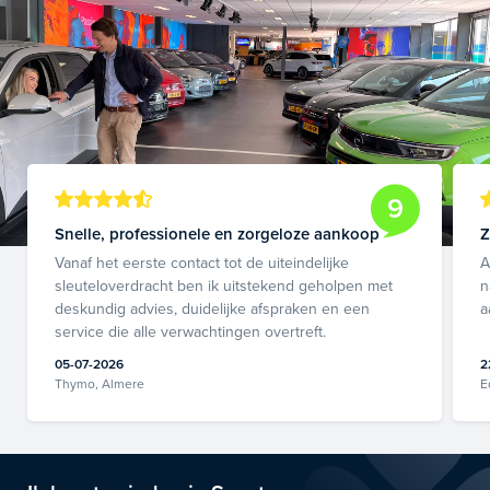
9
Snelle, professionele en zorgeloze aankoop
Z
Vanaf het eerste contact tot de uiteindelijke
A
sleuteloverdracht ben ik uitstekend geholpen met
n
deskundig advies, duidelijke afspraken en een
a
service die alle verwachtingen overtreft.
05-07-2026
2
Thymo, Almere
E