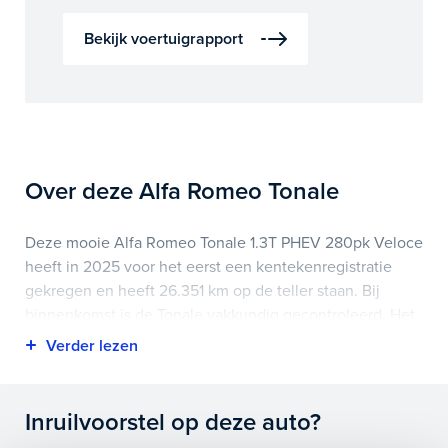
Bekijk voertuigrapport
Over deze Alfa Romeo Tonale
Deze mooie Alfa Romeo Tonale 1.3T PHEV 280pk Veloce
heeft in 2025 voor het eerst een kentekenregistratie
gekregen en heeft 26.351 km op de teller staan. Bij
binnenkomst is de Tonale vakkundig gecontroleerd. Het
voertuigrapport is op deze pagina bij onderhoud en
historie te downloaden.
Highlights van deze Alfa Romeo zijn onder andere
Inruilvoorstel op deze auto?
achteruitrijcamera, adaptief demping systeem, audio