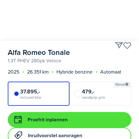
Alfa Romeo Tonale
1.3T PHEV 280pk Veloce
2025
26.351 km
Hybride benzine
Automaat
Nieuw
37.895,-
479,-
inclusief btw
vanafprijs p/m
Proefrit inplannen
Inruilvoorstel aanvragen