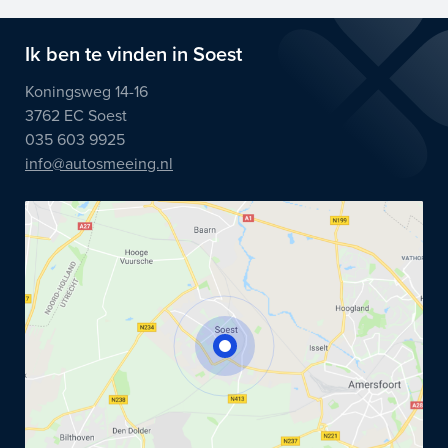
Ik ben te vinden in Soest
Koningsweg 14-16
3762 EC Soest
035 603 9925
info@autosmeeing.nl