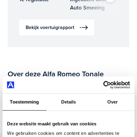
Auto Smeeing
Auto 
Bekijk voertuigrapport
Over deze Alfa Romeo Tonale
Deze mooie Alfa Romeo Tonale 1.3T PHEV 280pk Veloce
heeft in 2025 voor het eerst een kentekenregistratie
Toestemming
Details
Over
gekregen en heeft 26.351 km op de teller staan. Bij
binnenkomst is de Tonale vakkundig gecontroleerd. Het
voertuigrapport is op deze pagina bij onderhoud en
Deze website maakt gebruik van cookies
historie te downloaden.
We gebruiken cookies om content en advertenties te