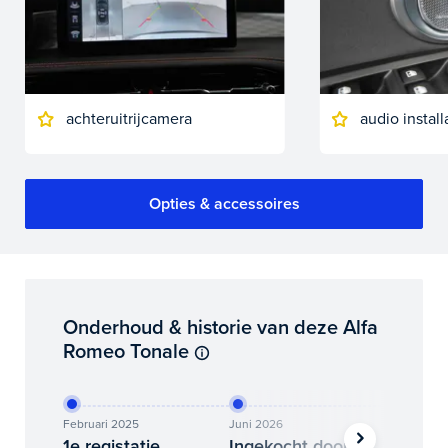
achteruitrijcamera
audio instal
Opties & accessoires
Onderhoud & historie van deze Alfa
Romeo Tonale
Februari 2025
Juni 2026
Juli 2026
1e registatie
Ingekocht door
Binne