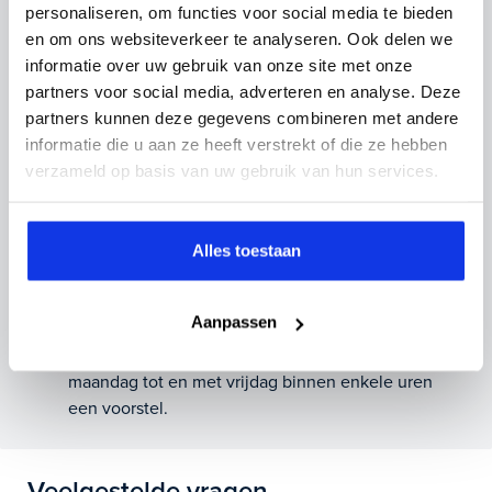
personaliseren, om functies voor social media te bieden
Highlights van deze Alfa Romeo zijn onder andere
Inruilvoorstel op deze auto?
en om ons websiteverkeer te analyseren. Ook delen we
achteruitrijcamera, adaptief demping systeem, audio
informatie over uw gebruik van onze site met onze
installatie premium en nog veel meer.
Vul hier je gegevens in en vergeet niet foto's van je
partners voor social media, adverteren en analyse. Deze
inruilauto mee te sturen.
partners kunnen deze gegevens combineren met andere
Je koopt hem voor € 37.895,- maar je kan deze Alfa
informatie die u aan ze heeft verstrekt of die ze hebben
Romeo Tonale ook bij ons financieren of leasen.
Kenteken huidige auto
Kilometerstand (bij benadering)
verzameld op basis van uw gebruik van hun services.
Maak snel een afspraak in de showroom of bestel hem
direct online.
Alles toestaan
Inruilvoorstel aanvragen
Aanpassen
Wanneer je foto’s meestuurt ontvang je op
maandag tot en met vrijdag binnen enkele uren
een voorstel.
Veelgestelde vragen