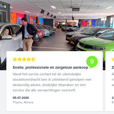
9
Snelle, professionele en zorgeloze aankoop
Z
Vanaf het eerste contact tot de uiteindelijke
A
sleuteloverdracht ben ik uitstekend geholpen met
n
deskundig advies, duidelijke afspraken en een
a
service die alle verwachtingen overtreft.
05-07-2026
2
Thymo, Almere
E