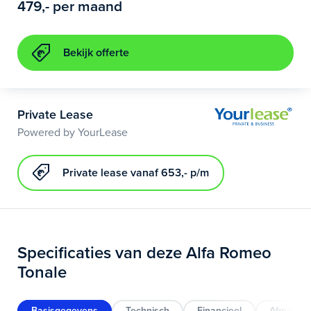
479
,-
per maand
Bekijk offerte
Private Lease
Powered by YourLease
Private lease vanaf 653,- p/m
Specificaties van deze Alfa Romeo
Tonale
Basisgegevens
Technisch
Financieel
Afmeting