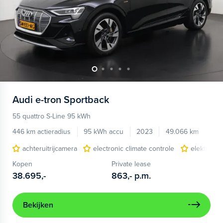
Audi
e-tron Sportback
55 quattro S-Line 95 kWh
446 km actieradius
95 kWh accu
2023
49.066 km
achteruitrijcamera
electronic climate controle
elektrisc
Kopen
Private lease
38.695,-
863,-
p.m.
Bekijken