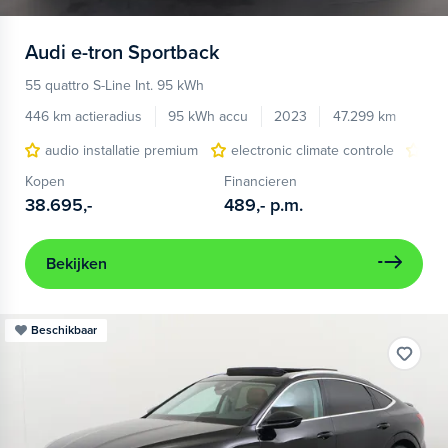
Audi
e-tron Sportback
55 quattro S-Line Int. 95 kWh
446 km actieradius
95 kWh accu
2023
47.299 km
audio installatie premium
electronic climate controle
hea
Kopen
Financieren
38.695,-
489,-
p.m.
Bekijken
Beschikbaar