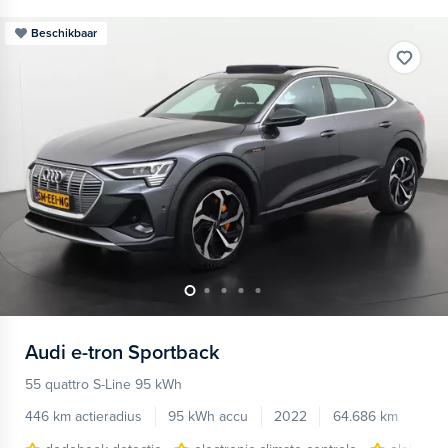
Beschikbaar
Audi
e-tron Sportback
55 quattro S-Line 95 kWh
446 km actieradius
95 kWh accu
2022
64.686 km