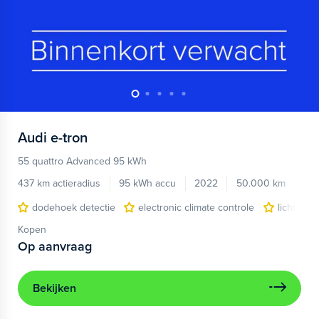
Audi
e-tron
55 quattro Advanced 95 kWh
437 km actieradius
95 kWh accu
2022
50.000 km
dodehoek detectie
electronic climate controle
lichtmeta
Kopen
Op aanvraag
Bekijken