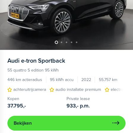
Audi
e-tron Sportback
55 quattro S edition 95 kWh
446 km actieradius
95 kWh accu
2022
55.757 km
achteruitrijcamera
audio installatie premium
electronic c
Kopen
Private lease
37.795,-
933,-
p.m.
Bekijken