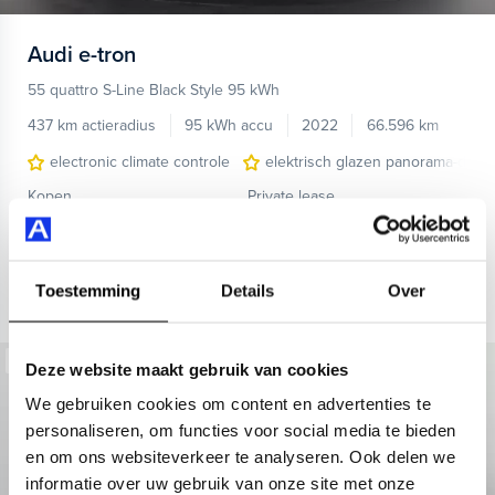
Audi
e-tron
55 quattro S-Line Black Style 95 kWh
437 km actieradius
95 kWh accu
2022
66.596 km
electronic climate controle
elektrisch glazen panorama-dak
Kopen
Private lease
39.895,-
893,-
p.m.
Bekijken
Toestemming
Details
Over
Beschikbaar
Deze website maakt gebruik van cookies
We gebruiken cookies om content en advertenties te
personaliseren, om functies voor social media te bieden
en om ons websiteverkeer te analyseren. Ook delen we
informatie over uw gebruik van onze site met onze