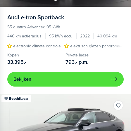
Audi
e-tron Sportback
55 quattro Advanced 95 kWh
446 km actieradius
95 kWh accu
2022
40.094 km
electronic climate controle
elektrisch glazen panorama-dak
Kopen
Private lease
33.395,-
793,-
p.m.
Bekijken
Beschikbaar