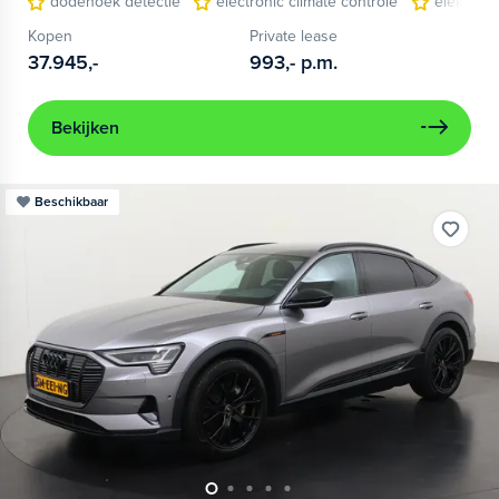
dodehoek detectie
electronic climate controle
elektris
Kopen
Private lease
37.945,-
993,-
p.m.
Bekijken
Beschikbaar