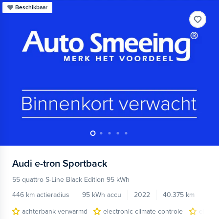
Beschikbaar
Audi
e-tron Sportback
55 quattro S-Line Black Edition 95 kWh
446 km actieradius
95 kWh accu
2022
40.375 km
achterbank verwarmd
electronic climate controle
elektr