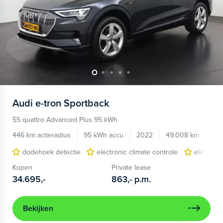
Audi
e-tron Sportback
55 quattro Advanced Plus 95 kWh
446 km actieradius
95 kWh accu
2022
49.008 km
dodehoek detectie
electronic climate controle
elektris
Kopen
Private lease
34.695,-
863,-
p.m.
Bekijken