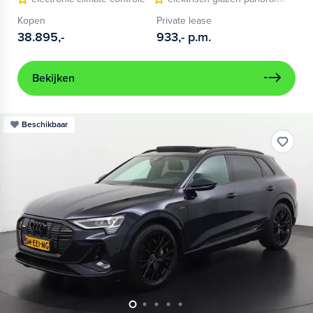
Kopen
Private lease
38.895,-
933,-
p.m.
Bekijken
Beschikbaar