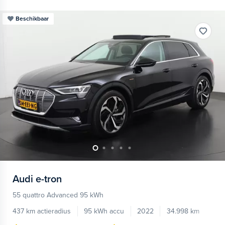
Beschikbaar
Audi
e-tron
55 quattro Advanced 95 kWh
437 km actieradius
95 kWh accu
2022
34.998 km