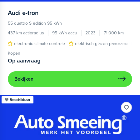
Audi
e-tron
55 quattro S edition 95 kWh
437 km actieradius
95 kWh accu
2023
71.000 km
electronic climate controle
elektrisch glazen panorama-dak
Kopen
Op aanvraag
Bekijken
Beschikbaar