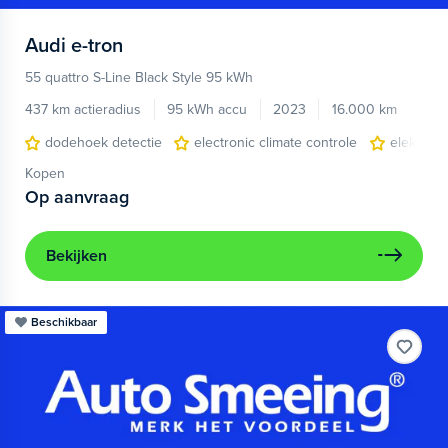
Audi
e-tron
55 quattro S-Line Black Style 95 kWh
437 km actieradius
95 kWh accu
2023
16.000 km
dodehoek detectie
electronic climate controle
elektris
Kopen
Op aanvraag
Bekijken
Beschikbaar