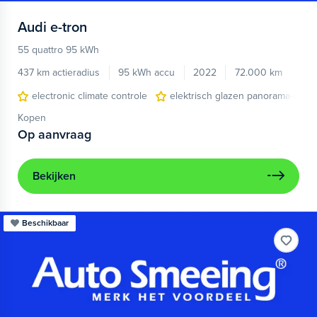
Audi
e-tron
55 quattro 95 kWh
437 km actieradius
95 kWh accu
2022
72.000 km
electronic climate controle
elektrisch glazen panorama-dak
Kopen
Op aanvraag
Bekijken
Beschikbaar