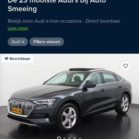
De
23
mooiste
Audi's
bij Auto
Smeeing
Bekijk onze Audi e-tron occasions - Direct leverbaar
Lees meer
Audi
Filters wissen
Beschikbaar