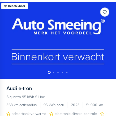
Beschikbaar
Audi
e-tron
S quattro 95 kWh S-Line
368 km actieradius
95 kWh accu
2023
51.000 km
achterbank verwarmd
electronic climate controle
elektr