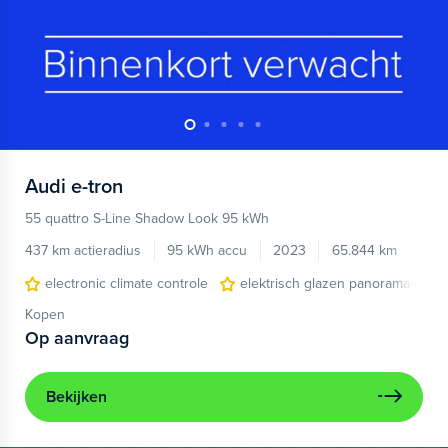
Audi
e-tron
55 quattro S-Line Shadow Look 95 kWh
437 km actieradius
95 kWh accu
2023
65.844 km
electronic climate controle
elektrisch glazen panorama-dak
Kopen
Op aanvraag
Bekijken