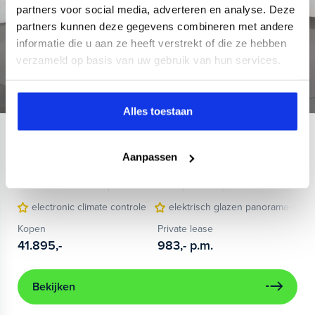
partners voor social media, adverteren en analyse. Deze
partners kunnen deze gegevens combineren met andere
informatie die u aan ze heeft verstrekt of die ze hebben
verzameld op basis van uw gebruik van hun services.
Alles toestaan
Audi
e-tron
Aanpassen
55 quattro S edition 95 kWh
437 km actieradius
95 kWh accu
2022
30.588 km
electronic climate controle
elektrisch glazen panorama-dak
Kopen
Private lease
41.895,-
983,-
p.m.
Bekijken