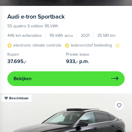
Audi
e-tron Sportback
55 quattro S edition 95 kWh
446 km actieradius
95 kWh accu
2021
35.581 km
electronic climate controle
lederen/stof bekleding
licht
Kopen
Private lease
37.695,-
933,-
p.m.
Bekijken
Beschikbaar