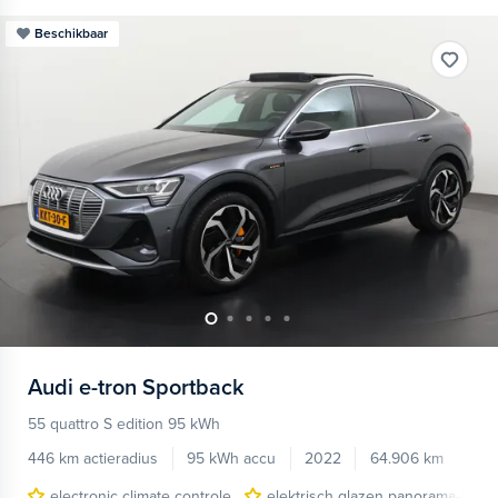
Beschikbaar
Audi
e-tron Sportback
55 quattro S edition 95 kWh
446 km actieradius
95 kWh accu
2022
64.906 km
electronic climate controle
elektrisch glazen panorama-dak