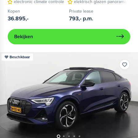
electronic climate controle
elektrisch glazen panorama-dak
Kopen
Private lease
36.895,-
793,-
p.m.
Bekijken
Beschikbaar