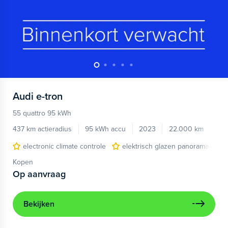
Audi
e-tron
55 quattro 95 kWh
437 km actieradius
95 kWh accu
2023
22.000 km
electronic climate controle
elektrisch glazen panorama-dak
Kopen
Op aanvraag
Bekijken