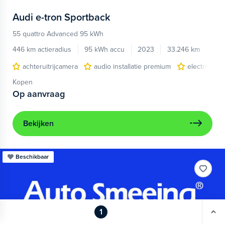
Audi
e-tron Sportback
55 quattro Advanced 95 kWh
446 km actieradius
95 kWh accu
2023
33.246 km
achteruitrijcamera
audio installatie premium
electronic c
Kopen
Op aanvraag
Bekijken
Beschikbaar
1