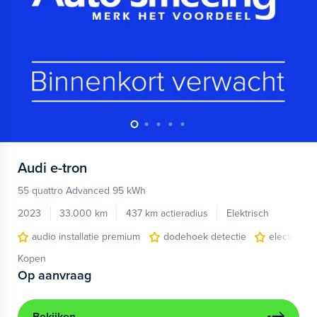
Audi
e-tron
55 quattro Advanced 95 kWh
2023
33.000 km
437 km actieradius
Elektrisch
audio installatie premium
dodehoek detectie
electronic 
Kopen
Op aanvraag