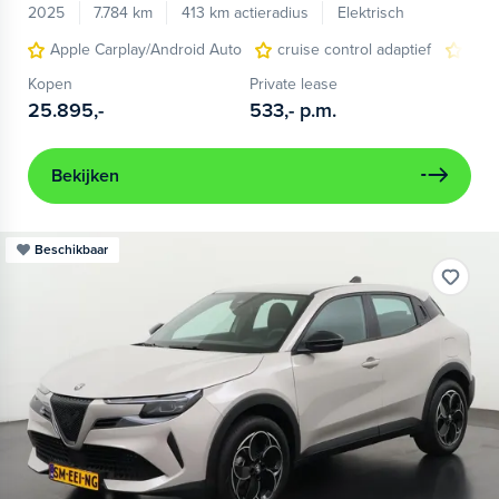
2025
7.784 km
413 km actieradius
Elektrisch
Apple Carplay/Android Auto
cruise control adaptief
LED
Kopen
Private lease
25.895,-
533,-
p.m.
Bekijken
Beschikbaar