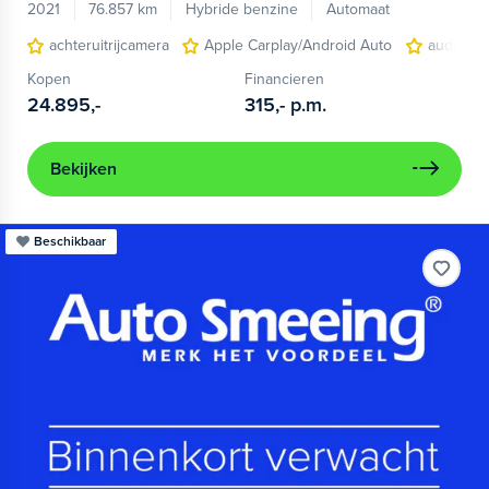
2021
76.857 km
Hybride benzine
Automaat
achteruitrijcamera
Apple Carplay/Android Auto
audio ins
Kopen
Financieren
24.895,-
315,-
p.m.
Bekijken
Beschikbaar