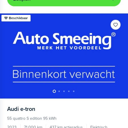
Beschikbaar
Audi
e-tron
55 quattro S edition 95 kWh
2023
71.000 km
437 km actieradius
Elektrisch