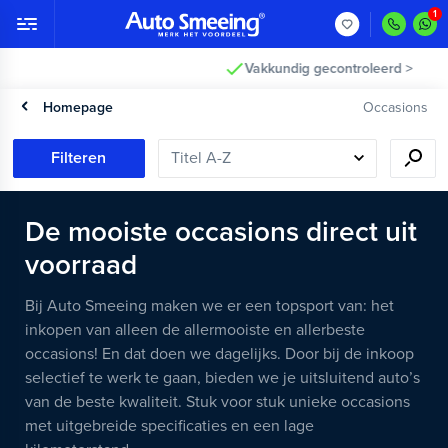
Vakkundig gecontroleerd >
Homepage
Occasions
Filteren
De mooiste occasions direct uit
voorraad
Bij Auto Smeeing maken we er een topsport van: het
inkopen van alleen de allermooiste en allerbeste
occasions! En dat doen we dagelijks. Door bij de inkoop
selectief te werk te gaan, bieden we je uitsluitend auto’s
van de beste kwaliteit. Stuk voor stuk unieke occasions
met uitgebreide specificaties en een lage