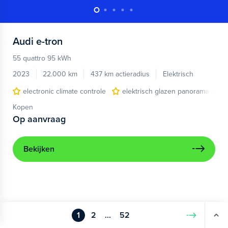
Audi
e-tron
55 quattro 95 kWh
2023
22.000 km
437 km actieradius
Elektrisch
electronic climate controle
elektrisch glazen panorama-dak
Kopen
Op aanvraag
Bekijken
1
2
...
52
Volgende