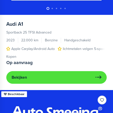
Audi
A1
Sportback 25 TFSI Advanced
2023
22.000 km
Benzine
Handgeschakeld
Apple Carplay/Android Auto
lichtmetalen velgen 5-spaaks 17
Kopen
Op aanvraag
Bekijken
Beschikbaar