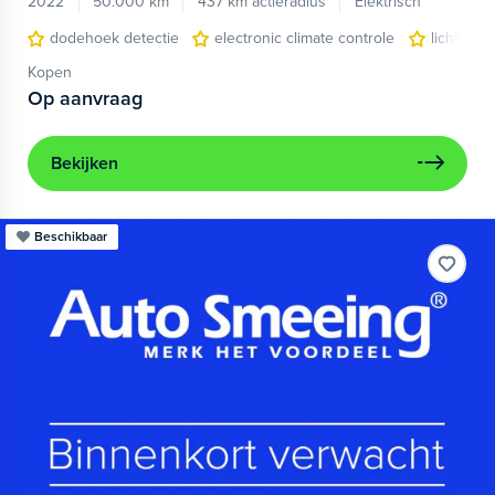
2022
50.000 km
437 km actieradius
Elektrisch
dodehoek detectie
electronic climate controle
lichtmeta
Kopen
Op aanvraag
Bekijken
Beschikbaar