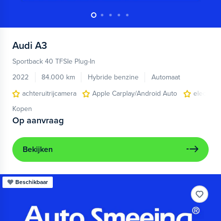
Audi
A3
Sportback 40 TFSIe Plug-In
2022
84.000 km
Hybride benzine
Automaat
achteruitrijcamera
Apple Carplay/Android Auto
electroni
Kopen
Op aanvraag
Bekijken
Beschikbaar