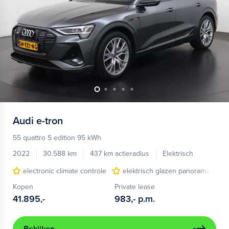
Audi
e-tron
55 quattro S edition 95 kWh
2022
30.588 km
437 km actieradius
Elektrisch
electronic climate controle
elektrisch glazen panorama-dak
Kopen
Private lease
41.895,-
983,-
p.m.
Bekijken