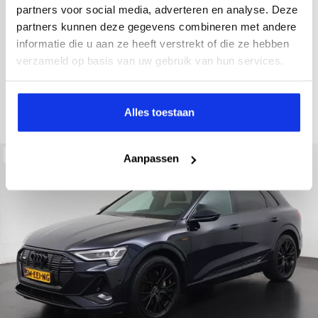
2022
34.998 km
437 km actieradius
Elektrisch
partners voor social media, adverteren en analyse. Deze
partners kunnen deze gegevens combineren met andere
electronic climate controle
elektrisch glazen panorama-dak
informatie die u aan ze heeft verstrekt of die ze hebben
Kopen
Private lease
verzameld op basis van uw gebruik van hun services.
36.895,-
793,-
p.m.
Bekijken
Alles toestaan
Beschikbaar
Aanpassen