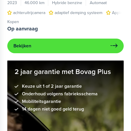
2023
46.000 km
Hybride benzine
Automaat
achteruitrijcamera
adaptief demping systeem
Apple Car
Kopen
Op aanvraag
Bekijken
2 jaar garantie met Bovag Plus
Keuze uit 1 of 2 jaar garantie
Onderhoud volgens fabrieksschema
Mobiliteitsgarantie
14 dagen niet goed geld terug