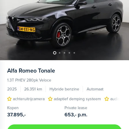
Alfa Romeo
Tonale
1.3T PHEV 280pk Veloce
2025
26.351 km
Hybride benzine
Automaat
achteruitrijcamera
adaptief demping systeem
audio inst
Kopen
Private lease
37.895,-
653,-
p.m.