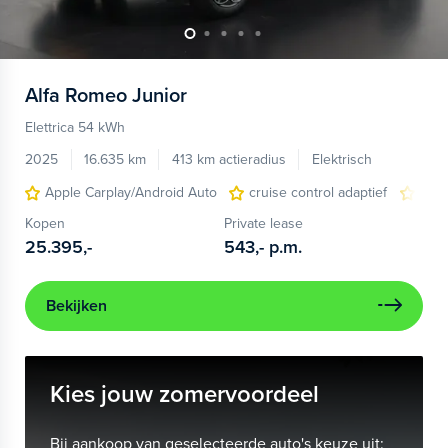
Alfa Romeo
Junior
Elettrica 54 kWh
2025
16.635 km
413 km actieradius
Elektrisch
Apple Carplay/Android Auto
cruise control adaptief
LED
Kopen
Private lease
25.395,-
543,-
p.m.
Bekijken
Kies jouw zomervoordeel
Bij aankoop van geselecteerde auto's keuze uit: