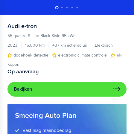
Audi
e-tron
55 quattro S-Line Black Style 95 kWh
2023
16.000 km
437 km actieradius
Elektrisch
dodehoek detectie
electronic climate controle
elektris
Kopen
Op aanvraag
Bekijken
Smeeing Auto Plan
Vast laag maandbedrag