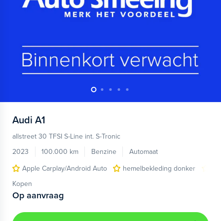
Audi
A1
allstreet 30 TFSI S-Line int. S-Tronic
2023
100.000 km
Benzine
Automaat
Apple Carplay/Android Auto
hemelbekleding donker
lic
Kopen
Op aanvraag