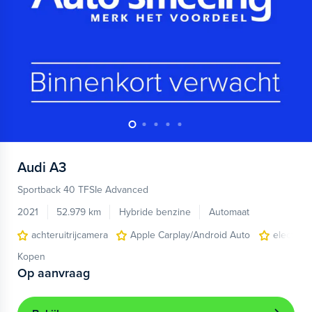
Audi
A3
Sportback 40 TFSIe Advanced
2021
52.979 km
Hybride benzine
Automaat
achteruitrijcamera
Apple Carplay/Android Auto
electroni
Kopen
Op aanvraag