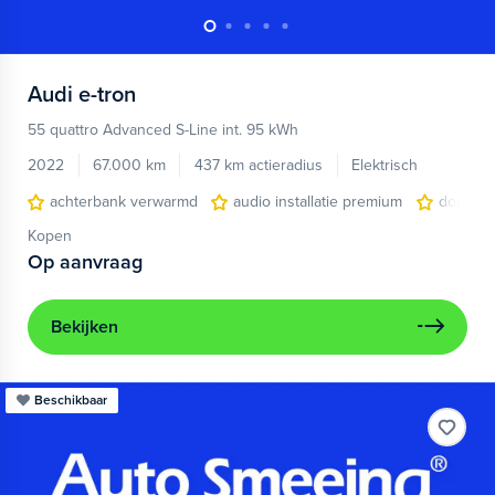
Audi
e-tron
55 quattro Advanced S-Line int. 95 kWh
2022
67.000 km
437 km actieradius
Elektrisch
achterbank verwarmd
audio installatie premium
dodehoe
Kopen
Op aanvraag
Bekijken
Beschikbaar