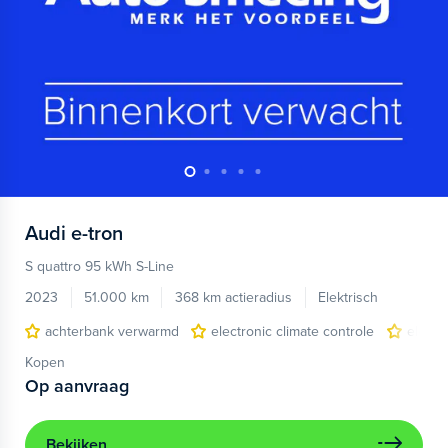
Audi
e-tron
S quattro 95 kWh S-Line
2023
51.000 km
368 km actieradius
Elektrisch
achterbank verwarmd
electronic climate controle
elektr
Kopen
Op aanvraag
Bekijken