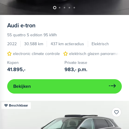
Audi
e-tron
55 quattro S edition 95 kWh
2022
30.588 km
437 km actieradius
Elektrisch
electronic climate controle
elektrisch glazen panorama-dak
Kopen
Private lease
41.895,-
983,-
p.m.
Bekijken
Beschikbaar