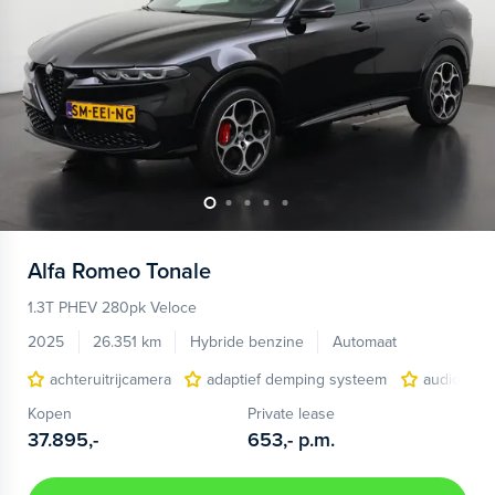
Alfa Romeo
Tonale
1.3T PHEV 280pk Veloce
2025
26.351 km
Hybride benzine
Automaat
achteruitrijcamera
adaptief demping systeem
audio inst
Kopen
Private lease
37.895,-
653,-
p.m.