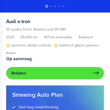
Audi
e-tron
55 quattro S-Line Shadow Look 95 kWh
2023
65.000 km
437 km actieradius
Elektrisch
electronic climate controle
elektrisch glazen panorama-dak
Kopen
Op aanvraag
Bekijken
Smeeing Auto Plan
Vast laag maandbedrag