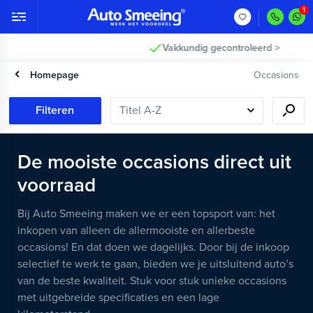
Vakkundig gecontroleerd >
Homepage
Occasions
Filteren
De mooiste occasions direct uit
voorraad
Bij Auto Smeeing maken we er een topsport van: het
inkopen van alleen de allermooiste en allerbeste
occasions! En dat doen we dagelijks. Door bij de inkoop
selectief te werk te gaan, bieden we je uitsluitend auto’s
van de beste kwaliteit. Stuk voor stuk unieke occasions
met uitgebreide specificaties en een lage