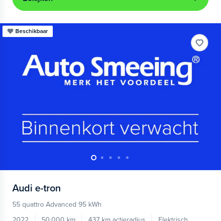
Beschikbaar
Audi
e-tron
55 quattro Advanced 95 kWh
2022
50.000 km
437 km actieradius
Elektrisch