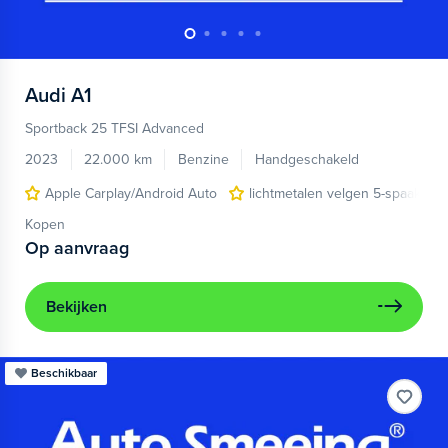
Audi
A1
Sportback 25 TFSI Advanced
2023
22.000 km
Benzine
Handgeschakeld
Apple Carplay/Android Auto
lichtmetalen velgen 5-spaaks 17
Kopen
Op aanvraag
Bekijken
Beschikbaar