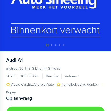
Audi
A1
allstreet 30 TFSI S-Line int. S-Tronic
2023
100.000 km
Benzine
Automaat
Apple Carplay/Android Auto
hemelbekleding donker
lic
Kopen
Op aanvraag