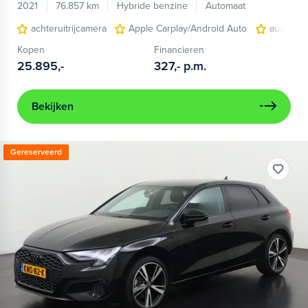
2021
76.857 km
Hybride benzine
Automaat
achteruitrijcamera
Apple Carplay/Android Auto
audio ins
Kopen
Financieren
25.895,-
327,-
p.m.
Bekijken
Gereserveerd