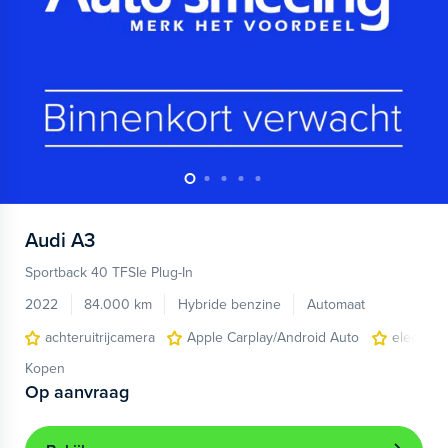
Audi
A3
Sportback 40 TFSIe Plug-In
2022
84.000 km
Hybride benzine
Automaat
achteruitrijcamera
Apple Carplay/Android Auto
electroni
Kopen
Op aanvraag