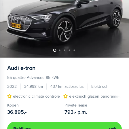
Audi
e-tron
55 quattro Advanced 95 kWh
2022
34.998 km
437 km actieradius
Elektrisch
electronic climate controle
elektrisch glazen panorama-dak
Kopen
Private lease
36.895,-
793,-
p.m.
Bekijken