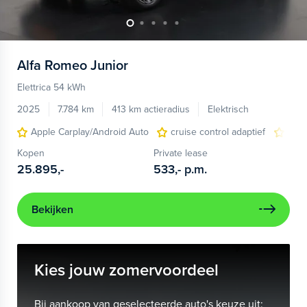
Alfa Romeo
Junior
Elettrica 54 kWh
2025
7.784 km
413 km actieradius
Elektrisch
Apple Carplay/Android Auto
cruise control adaptief
LED
Kopen
Private lease
25.895,-
533,-
p.m.
Bekijken
Kies jouw zomervoordeel
Bij aankoop van geselecteerde auto's keuze uit: