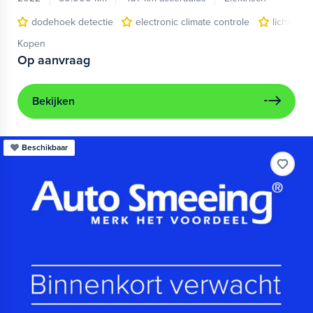
dodehoek detectie
electronic climate controle
lichtmeta
Kopen
Op aanvraag
Bekijken
Beschikbaar