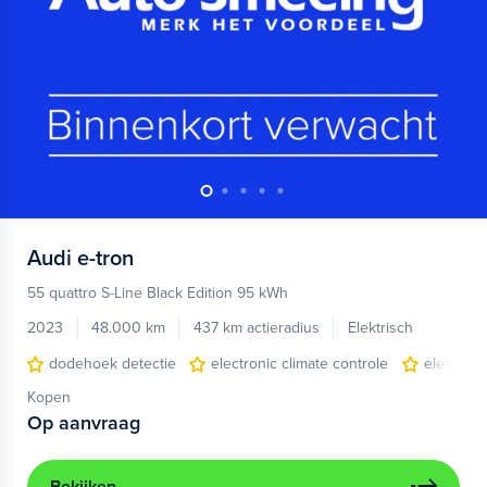
Audi
e-tron
55 quattro S-Line Black Edition 95 kWh
2023
48.000 km
437 km actieradius
Elektrisch
dodehoek detectie
electronic climate controle
elektris
Kopen
Op aanvraag