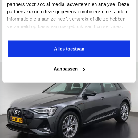
2021
52.979 km
Hybride benzine
Automaat
partners voor social media, adverteren en analyse. Deze
partners kunnen deze gegevens combineren met andere
achteruitrijcamera
Apple Carplay/Android Auto
electroni
informatie die u aan ze heeft verstrekt of die ze hebben
Kopen
verzameld op basis van uw gebruik van hun services.
Op aanvraag
Bekijken
Alles toestaan
Beschikbaar
Aanpassen