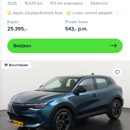
2025
16.635 km
413 km actieradius
Elektrisch
Apple Carplay/Android Auto
cruise control adaptief
LED
Kopen
Private lease
25.395,-
543,-
p.m.
Bekijken
Beschikbaar