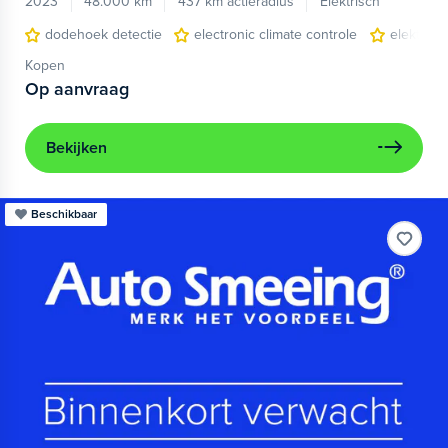
2023
48.000 km
437 km actieradius
Elektrisch
dodehoek detectie
electronic climate controle
elektris
Kopen
Op aanvraag
Bekijken
Beschikbaar