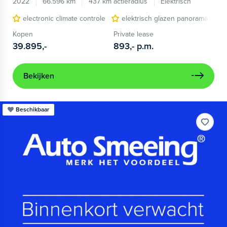
2022
66.596 km
437 km actieradius
Elektrisch
electronic climate controle
elektrisch glazen panorama-dak
Kopen
Private lease
39.895,-
893,-
p.m.
Bekijken
Beschikbaar