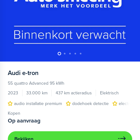
Audi
e-tron
55 quattro Advanced 95 kWh
2023
33.000 km
437 km actieradius
Elektrisch
audio installatie premium
dodehoek detectie
electronic 
Kopen
Op aanvraag
Bekijken