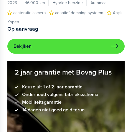
2023
46.000 km
Hybride benzine
Automaat
achteruitrijcamera
adaptief demping systeem
Apple Car
Kopen
Op aanvraag
Bekijken
2 jaar garantie met Bovag Plus
Keuze uit 1 of 2 jaar garantie
Onderhoud volgens fabrieksschema
Mobiliteitsgarantie
14 dagen niet goed geld terug