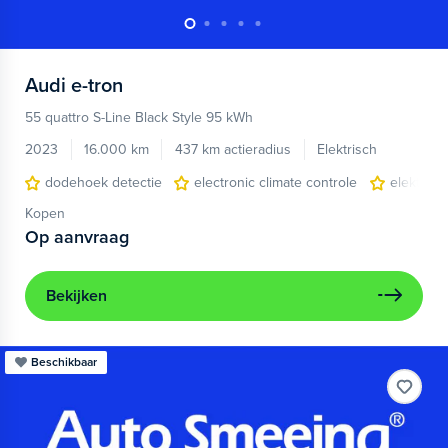
Audi
e-tron
55 quattro S-Line Black Style 95 kWh
2023
16.000 km
437 km actieradius
Elektrisch
dodehoek detectie
electronic climate controle
elektris
Kopen
Op aanvraag
Bekijken
Beschikbaar