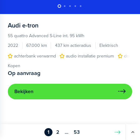
Audi
e-tron
55 quattro Advanced S-Line int. 95 kWh
2022
67.000 km
437 km actieradius
Elektrisch
achterbank verwarmd
audio installatie premium
dodehoe
Kopen
Op aanvraag
Bekijken
1
2
...
53
Volgende