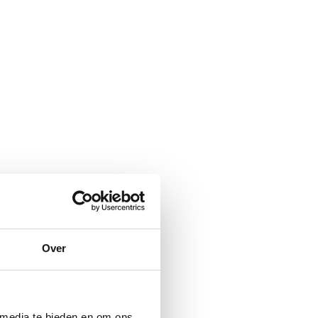
Over
 media te bieden en om ons