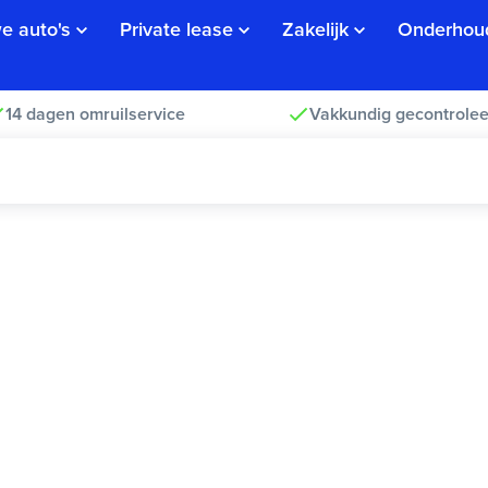
e auto's
Private lease
Zakelijk
Onderhou
14 dagen omruilservice
Vakkundig gecontrolee