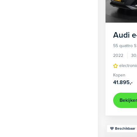
1
Hatchback
381
2
MPV
22
3
Overig
2
Audi
e
4
Personenbus
2
55 quattro S
5
SUV
499
2022
30
6
Sedan
electroni
18
Kopen
Stationwagon
97
41.895,-
Terreinwagen
1
Trike
1
Bekijke
Beschikbaar