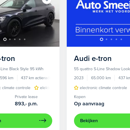
-tron
Audi
e-tron
-Line Black Style 95 kWh
55 quattro S-Line Shadow Loo
.596 km
437 km actieradius
Elektrisch
2023
65.000 km
437 km
c climate controle
elektrisch glazen panorama-dak
electronic climate controle
lichtmetalen 
Private lease
Kopen
893,-
p.m.
Op aanvraag
n
Bekijken