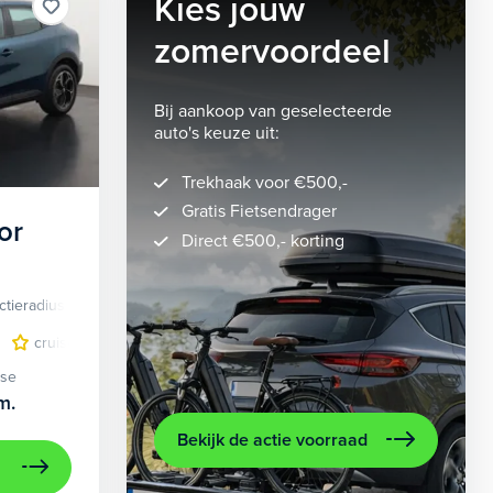
Kies jouw
zomervoordeel
Bij aankoop van geselecteerde
auto's keuze uit:
Trekhaak voor €500,-
Gratis Fietsendrager
or
Direct €500,- korting
ctieradius
Elektrisch
lichtmetalen velgen 5-spaaks 18"
cruise control adaptief
LED koplampen
volledig digitaal instrumentenpane
lichtmetalen velge
ase
m.
Bekijk de actie voorraad