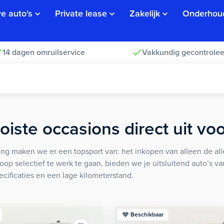
e auto's
Private lease
Zakelijk
Onderhou
14 dagen omruilservice
Vakkundig gecontrolee
iste occasions direct uit vo
ng maken we er een topsport van: het inkopen van alleen de alle
koop selectief te werk te gaan, bieden we je uitsluitend auto’s v
ecificaties en een lage kilometerstand.
Beschikbaar