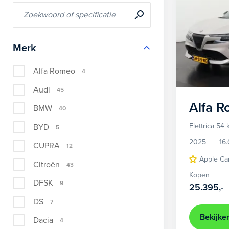
Merk
Alfa Romeo
4
Audi
45
Alfa 
BMW
40
Elettrica 54
BYD
5
2025
16
CUPRA
12
Apple Ca
Citroën
43
Kopen
DFSK
9
25.395,-
DS
7
Bekijke
Dacia
4