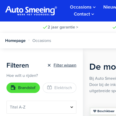
Occasions
Nieuw
Contact
2 jaar garantie >
Homepage
Occasions
Filteren
De moo
Filter wissen
Hoe wilt u rijden?
Bij Auto Smeei
Door bij de in
Brandstof
Elektrisch
uitgebreide sp
Beschikbaar