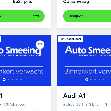
653,-
p.m.
Op aanvraag
n
Bekijken
Beschikbaar
1
Audi
A1
5 TFSI Advanced
allstreet 30 TFSI S-Line int. S-T