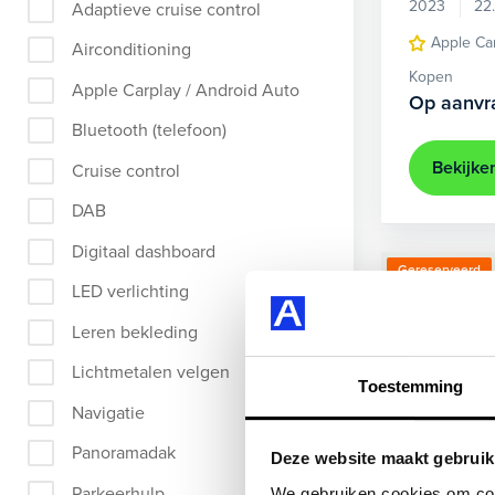
2023
22
Adaptieve cruise control
Apple Ca
Airconditioning
Kopen
Apple Carplay / Android Auto
Op aanvr
Bluetooth (telefoon)
Bekijke
Cruise control
DAB
Digitaal dashboard
Gereserveerd
LED verlichting
Leren bekleding
Lichtmetalen velgen
Toestemming
Navigatie
Panoramadak
Deze website maakt gebruik
Parkeerhulp
We gebruiken cookies om cont