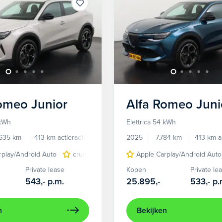
Romeo
Junior
Alfa Romeo
Juni
 kWh
Elettrica 54 kWh
.635 km
413 km actieradius
Elektrisch
2025
7.784 km
413 km a
rplay/Android Auto
cruise control adaptief
Apple Carplay/Android Auto
LED koplampen
Private lease
Kopen
Private le
543,-
p.m.
25.895,-
533,-
p.
n
Bekijken