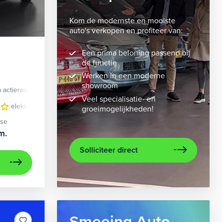
Kom de modernste en mooiste
auto's verkopen en profiteer van:
Een prima beloning passend bij
de functie
Werken in een moderne
showroom
 actieradius
Elektrisch
Veel specialisatie- en
 bekleding
elektrisch glazen panorama-dak
lichtmetalen velgen 10-spaaks 21"
lederen bekleding
metaalkleur
lichtmet
na
groeimogelijkheden!
ase
m.
Solliciteer direct