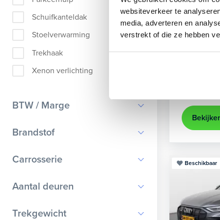
Audi
A
websiteverkeer te analyseren
Schuifkanteldak
media, adverteren en analys
Sportback 4
Stoelverwarming
verstrekt of die ze hebben v
2021
35.
Trekhaak
Apple Ca
Xenon verlichting
Kopen
25.895,-
BTW / Marge
Bekijke
BTW
Brandstof
Marge
Benzine
Carrosserie
Beschikbaar
Diesel
Bestelauto
9
Aantal deuren
Elektrisch
Cabriolet
9
Hybride benzine
0
Trekgewicht
Chassis cabine
1