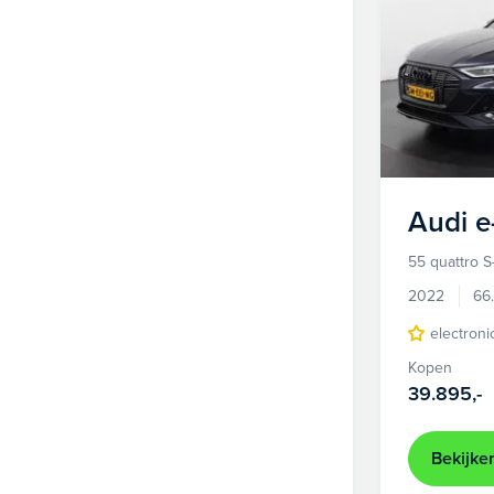
Audi
e
55 quattro S
2022
66
electroni
Kopen
39.895,-
Bekijke