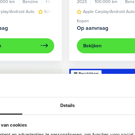
.000 km
Benzine
Handgeschakeld
2023
100.000 km
Benz
rplay/Android Auto
lichtmetalen velgen 5-spaaks 17"
Apple Carplay/Android Auto
voorstoel
Kopen
aag
Op aanvraag
n
Bekijken
Beschikbaar
Details
 van cookies
ent en advertenties te personaliseren, om functies voor social