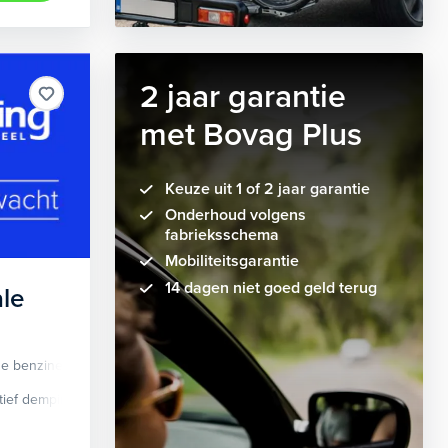
2 jaar garantie
met Bovag Plus
Keuze uit 1 of 2 jaar garantie
Onderhoud volgens
fabrieksschema
Mobiliteitsgarantie
14 dagen niet goed geld terug
le
de benzine
Automaat
tief demping systeem
cruise control adaptief
Apple Carplay/Android Auto
dodehoek detectie
elektrisch glaze
audio instal