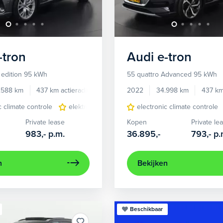
-tron
Audi
e-tron
 edition 95 kWh
55 quattro Advanced 95 kWh
.588 km
437 km actieradius
Elektrisch
2022
34.998 km
437 km
c climate controle
elektrisch glazen panorama-dak
electronic climate controle
lederen/stof
Private lease
Kopen
Private le
983,-
p.m.
36.895,-
793,-
p.
n
Bekijken
Beschikbaar