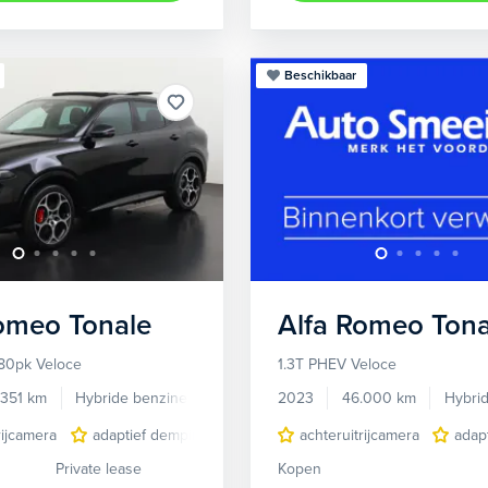
Beschikbaar
Romeo
Tonale
Alfa Romeo
Tona
80pk Veloce
1.3T PHEV Veloce
.351 km
Hybride benzine
Automaat
2023
46.000 km
Hybri
rijcamera
adaptief demping systeem
achteruitrijcamera
audio installatie premium
adap
Private lease
Kopen