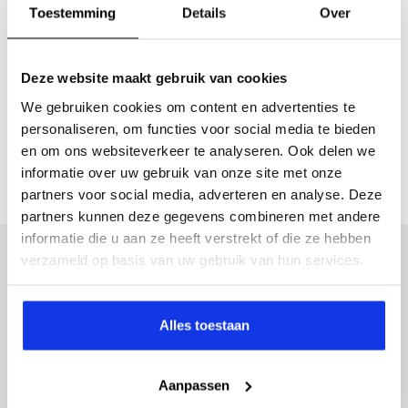
Actieradius
Toestemming
Details
Over
Actieradius (WLTP)
446 km
Deze website maakt gebruik van cookies
We gebruiken cookies om content en advertenties te
Gemmiddeld elektrisch
21.9 kW
personaliseren, om functies voor social media te bieden
verbuik
en om ons websiteverkeer te analyseren. Ook delen we
informatie over uw gebruik van onze site met onze
partners voor social media, adverteren en analyse. Deze
partners kunnen deze gegevens combineren met andere
informatie die u aan ze heeft verstrekt of die ze hebben
Inruilvoorstel op deze auto?
verzameld op basis van uw gebruik van hun services.
Vul hier je gegevens in en vergeet niet foto's van je
inruilauto mee te sturen.
Alles toestaan
Kenteken huidige auto
Kilometerstand (bij benadering)
Aanpassen