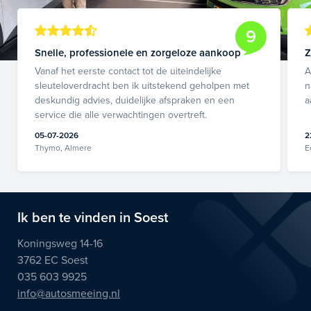
9
Snelle, professionele en zorgeloze aankoop
Z
Vanaf het eerste contact tot de uiteindelijke
A
sleuteloverdracht ben ik uitstekend geholpen met
n
deskundig advies, duidelijke afspraken en een
a
service die alle verwachtingen overtreft.
05-07-2026
2
Thymo, Almere
E
Ik ben te vinden in Soest
Koningsweg 14-16
3762 EC Soest
035 603 9925
info@autosmeeing.nl