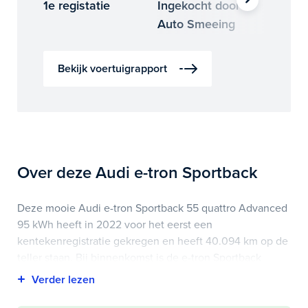
1e registatie
Ingekocht door
Binne
Auto Smeeing
Auto 
Bekijk voertuigrapport
Over deze Audi e-tron Sportback
Deze mooie Audi e-tron Sportback 55 quattro Advanced
95 kWh heeft in 2022 voor het eerst een
kentekenregistratie gekregen en heeft 40.094 km op de
teller staan. Bij binnenkomst is de e-tron Sportback
vakkundig gecontroleerd. Het voertuigrapport is op deze
pagina bij onderhoud en historie te downloaden.