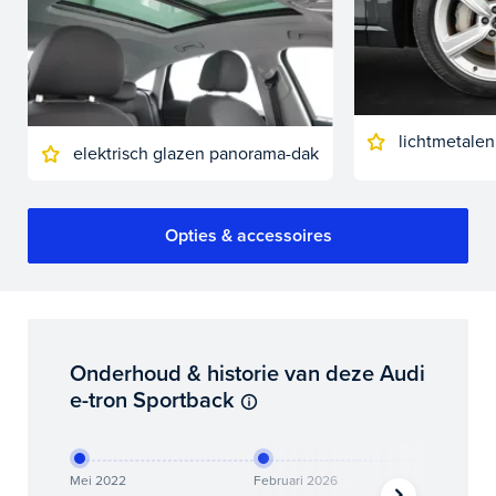
lichtmetalen
elektrisch glazen panorama-dak
Opties & accessoires
Onderhoud & historie van deze Audi
e-tron Sportback
Mei 2022
Februari 2026
Maart 20