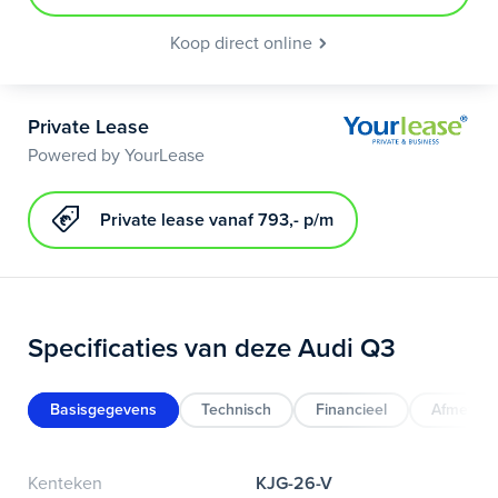
Koop direct online
Private Lease
Powered by YourLease
Private lease vanaf 793,- p/m
Specificaties van deze Audi Q3
Basisgegevens
Technisch
Financieel
Afmeting
Kenteken
KJG-26-V