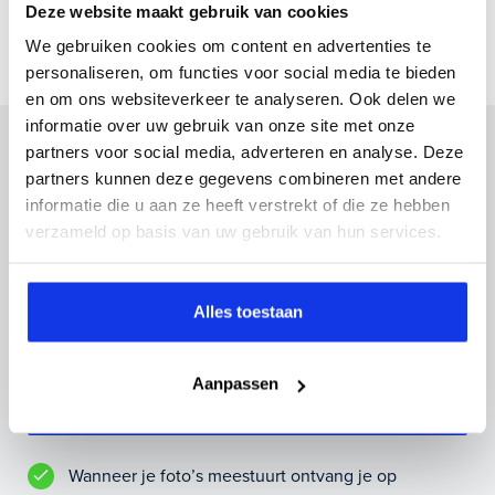
Deze website maakt gebruik van cookies
We gebruiken cookies om content en advertenties te
personaliseren, om functies voor social media te bieden
en om ons websiteverkeer te analyseren. Ook delen we
informatie over uw gebruik van onze site met onze
Inruilvoorstel op deze auto?
partners voor social media, adverteren en analyse. Deze
partners kunnen deze gegevens combineren met andere
Vul hier je gegevens in en vergeet niet foto's van je
informatie die u aan ze heeft verstrekt of die ze hebben
inruilauto mee te sturen.
verzameld op basis van uw gebruik van hun services.
Kenteken huidige auto
Kilometerstand (bij benadering)
Alles toestaan
Aanpassen
Inruilvoorstel aanvragen
Wanneer je foto’s meestuurt ontvang je op