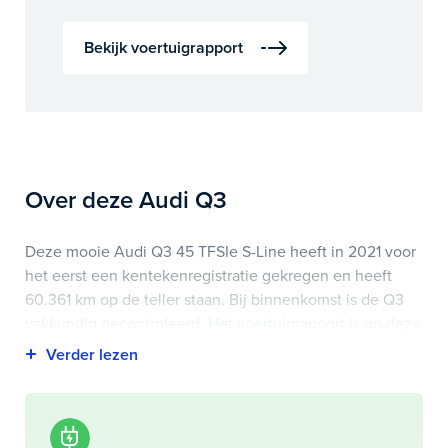
Bekijk voertuigrapport
Over deze Audi Q3
Deze mooie Audi Q3 45 TFSIe S-Line heeft in 2021 voor
het eerst een kentekenregistratie gekregen en heeft
60.361 km op de teller staan. Bij binnenkomst is de Q3
vakkundig gecontroleerd. Het voertuigrapport is op deze
pagina bij onderhoud en historie te downloaden.
Highlights van deze Audi zijn onder andere apple
carplay/android auto, electronic climate controle,
elektrisch glazen panorama-dak en nog veel meer.