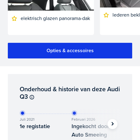
lederen bek
elektrisch glazen panorama-dak
Opties & accessoires
Onderhoud & historie van deze Audi
Q3
Juli 2021
Februari 2026
Mei 2026
1e registatie
Ingekocht door
Binne
Auto Smeeing
Auto 