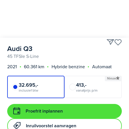
Audi Q3
45 TFSIe S-Line
2021
60.361 km
Hybride benzine
Automaat
Nieuw
32.695,-
413,-
inclusief btw
vanafprijs p/m
Proefrit inplannen
Inruilvoorstel aanvragen