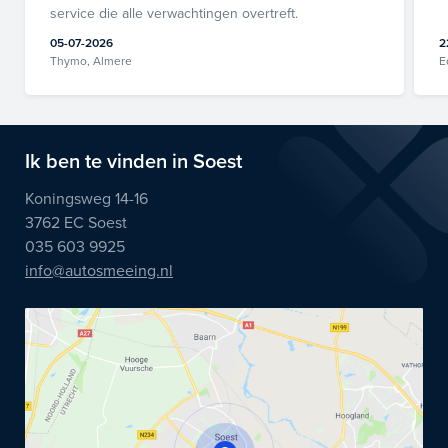
service die alle verwachtingen overtreft.
05-07-2026
2
Thymo, Almere
E
Ik ben te vinden in Soest
Koningsweg 14-16
3762 EC Soest
035 603 9925
info@autosmeeing.nl