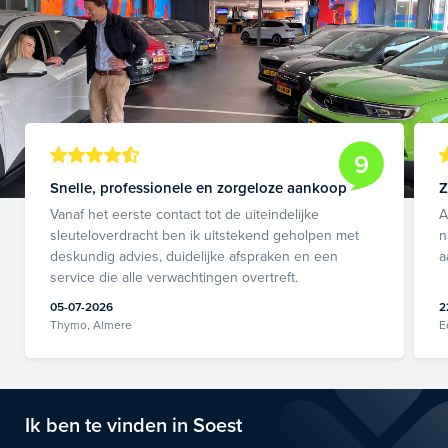
9
Snelle, professionele en zorgeloze aankoop
Z
Vanaf het eerste contact tot de uiteindelijke
A
sleuteloverdracht ben ik uitstekend geholpen met
n
deskundig advies, duidelijke afspraken en een
a
service die alle verwachtingen overtreft.
05-07-2026
2
Thymo, Almere
E
Ik ben te vinden in Soest