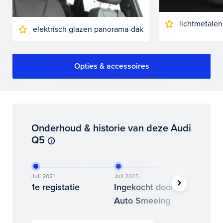
lichtmetalen
elektrisch glazen panorama-dak
Opties & accessoires
Onderhoud & historie van deze Audi
Q5
Juli 2021
Juli 2025
Septembe
1e registatie
Ingekocht door
Nieuwe
Auto Smeeing