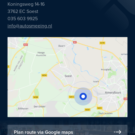
Koningsweg 14-16
3762 EC Soest
035 603 9925
info@autosmeeing.nl
Plan route via Google maps