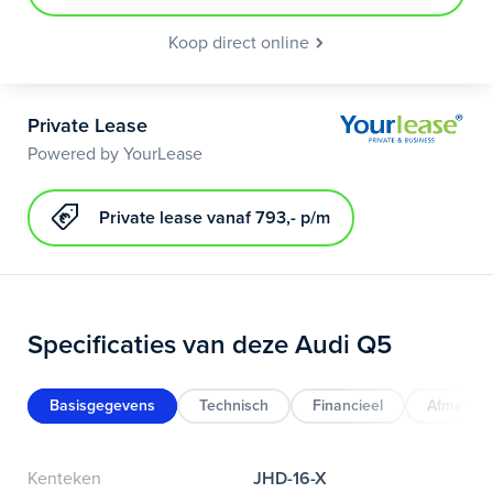
Koop direct online
Private Lease
Powered by YourLease
Private lease vanaf 793,- p/m
Specificaties van deze Audi Q5
Basisgegevens
Technisch
Financieel
Afmeting
Kenteken
JHD-16-X