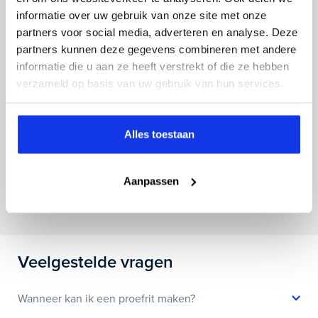
inruilauto mee te sturen.
informatie over uw gebruik van onze site met onze
partners voor social media, adverteren en analyse. Deze
Kenteken huidige auto
Kilometerstand (bij benadering)
partners kunnen deze gegevens combineren met andere
informatie die u aan ze heeft verstrekt of die ze hebben
verzameld op basis van uw gebruik van hun services.
Inruilvoorstel aanvragen
Alles toestaan
Wanneer je foto’s meestuurt ontvang je op
Aanpassen
maandag tot en met vrijdag binnen enkele uren
een voorstel.
Veelgestelde vragen
Wanneer kan ik een proefrit maken?