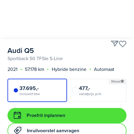
Audi Q5
Sportback 50 TFSIe S-Line
2021
57.178 km
Hybride benzine
Automaat
Nieuw
37.695,-
477,-
inclusief btw
vanafprijs p/m
Proefrit inplannen
Inruilvoorstel aanvragen