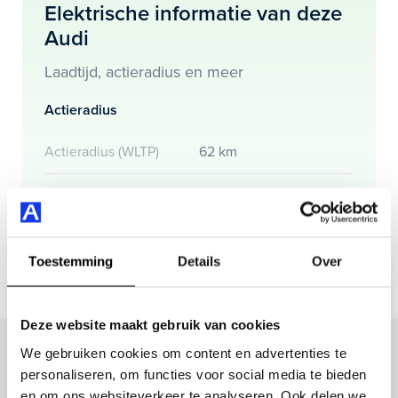
Elektrische informatie van deze
Je koopt hem voor € 37.695,- maar je kan deze Audi Q5
Audi
ook bij ons financieren of leasen.
Laadtijd, actieradius en meer
Maak snel een afspraak in de showroom of bestel hem
direct online.
Actieradius
Actieradius (WLTP)
62 km
Gemmiddeld elektrisch
19.3 kW
verbuik
Toestemming
Details
Over
Deze website maakt gebruik van cookies
Inruilvoorstel op deze auto?
We gebruiken cookies om content en advertenties te
personaliseren, om functies voor social media te bieden
Vul hier je gegevens in en vergeet niet foto's van je
en om ons websiteverkeer te analyseren. Ook delen we