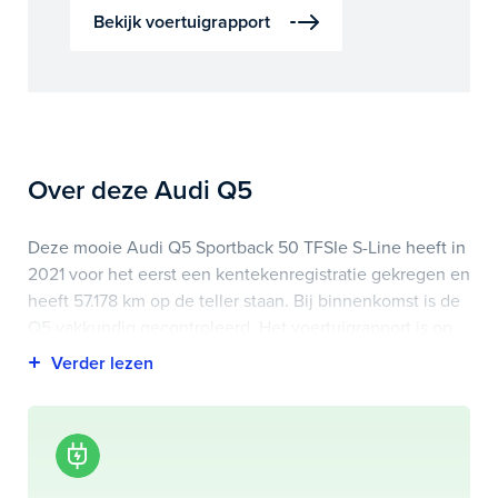
Bekijk voertuigrapport
Over deze Audi Q5
Deze mooie Audi Q5 Sportback 50 TFSIe S-Line heeft in
2021 voor het eerst een kentekenregistratie gekregen en
heeft 57.178 km op de teller staan. Bij binnenkomst is de
Q5 vakkundig gecontroleerd. Het voertuigrapport is op
deze pagina bij onderhoud en historie te downloaden.
Highlights van deze Audi zijn onder andere airco
(automatisch), elektrisch glazen panorama-dak,
kunstlederen interieurdelen en nog veel meer.