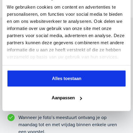
We gebruiken cookies om content en advertenties te
personaliseren, om functies voor social media te bieden
en om ons websiteverkeer te analyseren. Ook delen we
Inruilvoorstel op deze auto?
informatie over uw gebruik van onze site met onze
partners voor social media, adverteren en analyse. Deze
Vul hier je gegevens in en vergeet niet foto's van je
partners kunnen deze gegevens combineren met andere
inruilauto mee te sturen.
informatie die u aan ze heeft verstrekt of die ze hebben
verzameld op basis van uw gebruik van hun services.
Kenteken huidige auto
Kilometerstand (bij benadering)
Alles toestaan
Aanpassen
Inruilvoorstel aanvragen
Wanneer je foto’s meestuurt ontvang je op
maandag tot en met vrijdag binnen enkele uren
een voorstel.