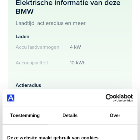
Elektrische informatie van deze
Je koopt hem voor € 24.895,- maar je kan deze BMW X1
BMW
ook bij ons financieren of leasen.
Laadtijd, actieradius en meer
Maak snel een afspraak in de showroom of bestel hem
direct online.
Laden
Accu laadvermogen
4 kW
Accucapaciteit
10 kWh
Actieradius
Actieradius (WLTP)
52 km
Toestemming
Details
Over
Gemmiddeld elektrisch
15 kW
verbuik
Deze website maakt gebruik van cookies