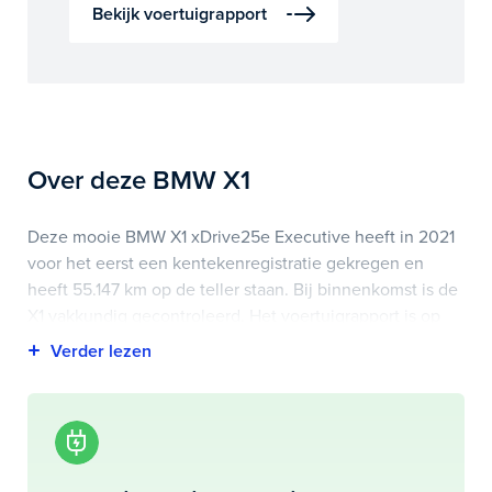
Bekijk voertuigrapport
Over deze BMW X1
Deze mooie BMW X1 xDrive25e Executive heeft in 2021
voor het eerst een kentekenregistratie gekregen en
heeft 55.147 km op de teller staan. Bij binnenkomst is de
X1 vakkundig gecontroleerd. Het voertuigrapport is op
deze pagina bij onderhoud en historie te downloaden.
Highlights van deze BMW zijn onder andere
achteruitrijcamera, elektrisch bedienbare achterklep, led
dagrijverlichting en nog veel meer.