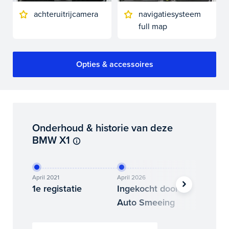
achteruitrijcamera
navigatiesysteem
full map
Opties & accessoires
Onderhoud & historie van deze
BMW X1
April 2021
April 2026
Mei 2026
1e registatie
Ingekocht door
Binne
Auto Smeeing
Auto 