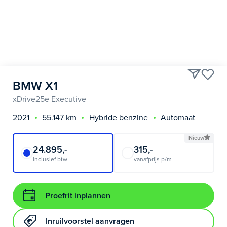
BMW X1
xDrive25e Executive
2021
55.147 km
Hybride benzine
Automaat
Nieuw
24.895,-
315,-
inclusief btw
vanafprijs p/m
Proefrit inplannen
Inruilvoorstel aanvragen