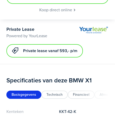
Koop direct online
Private Lease
Powered by YourLease
Private lease vanaf 593,- p/m
Specificaties van deze BMW X1
Basisgegevens
Technisch
Financieel
Afmeting
Kenteken
KKT-42-K