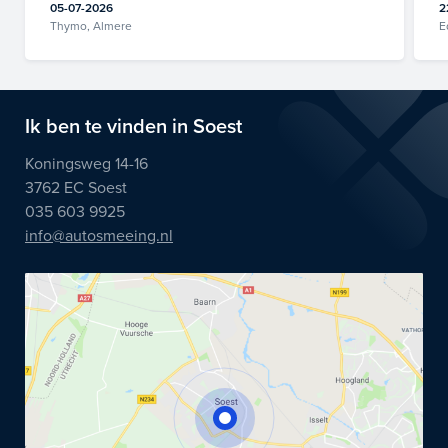
05-07-2026
2
Thymo, Almere
E
Ik ben te vinden in Soest
Koningsweg 14-16
3762 EC Soest
035 603 9925
info@autosmeeing.nl