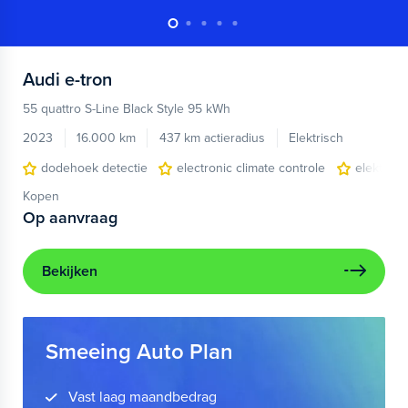
Audi
e-tron
55 quattro S-Line Black Style 95 kWh
2023
16.000 km
437 km actieradius
Elektrisch
dodehoek detectie
electronic climate controle
elektris
Kopen
Op aanvraag
Bekijken
Smeeing Auto Plan
Vast laag maandbedrag