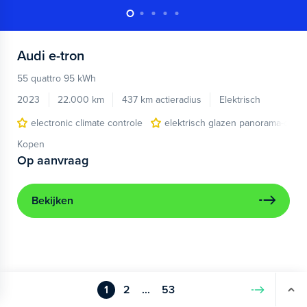
Audi
e-tron
55 quattro 95 kWh
2023
22.000 km
437 km actieradius
Elektrisch
electronic climate controle
elektrisch glazen panorama-dak
Kopen
Op aanvraag
Bekijken
1
2
...
53
Volgende