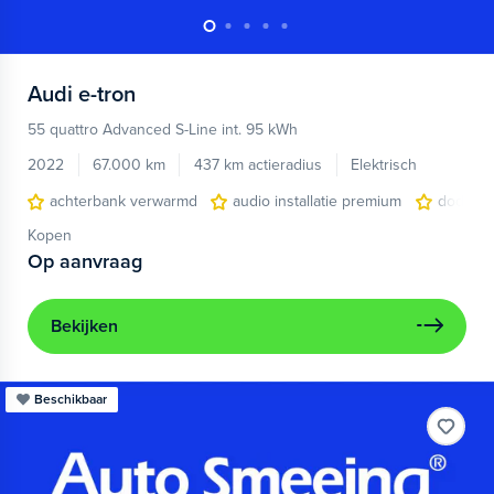
Audi
e-tron
55 quattro Advanced S-Line int. 95 kWh
2022
67.000 km
437 km actieradius
Elektrisch
achterbank verwarmd
audio installatie premium
dodehoe
Kopen
Op aanvraag
Bekijken
Beschikbaar