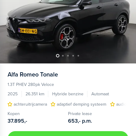
Alfa Romeo
Tonale
1.3T PHEV 280pk Veloce
2025
26.351 km
Hybride benzine
Automaat
achteruitrijcamera
adaptief demping systeem
audio inst
Kopen
Private lease
37.895,-
653,-
p.m.