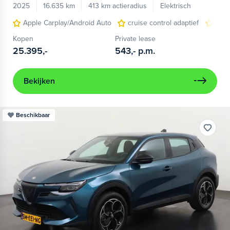
2025
16.635 km
413 km actieradius
Elektrisch
Apple Carplay/Android Auto
cruise control adaptief
LED
Kopen
Private lease
25.395,-
543,-
p.m.
Bekijken
Beschikbaar