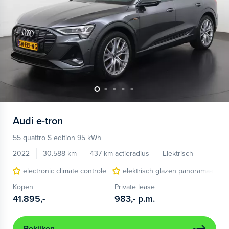
Audi
e-tron
55 quattro S edition 95 kWh
2022
30.588 km
437 km actieradius
Elektrisch
electronic climate controle
elektrisch glazen panorama-dak
Kopen
Private lease
41.895,-
983,-
p.m.
Bekijken