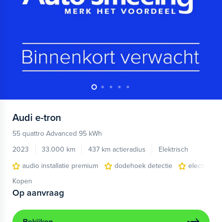
Audi
e-tron
55 quattro Advanced 95 kWh
2023
33.000 km
437 km actieradius
Elektrisch
audio installatie premium
dodehoek detectie
electronic 
Kopen
Op aanvraag