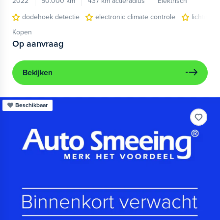
2022
50.000 km
437 km actieradius
Elektrisch
dodehoek detectie
electronic climate controle
lichtmeta
Kopen
Op aanvraag
Bekijken
Beschikbaar