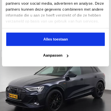
2022
34.998 km
437 km actieradius
Elektrisch
partners voor social media, adverteren en analyse. Deze
partners kunnen deze gegevens combineren met andere
electronic climate controle
elektrisch glazen panorama-dak
informatie die u aan ze heeft verstrekt of die ze hebben
Kopen
Private lease
verzameld op basis van uw gebruik van hun services.
36.895,-
793,-
p.m.
Bekijken
Alles toestaan
Beschikbaar
Aanpassen