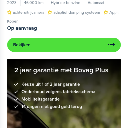
2023
46.000 km
Hybride benzine
Automaat
achteruitrijcamera
adaptief demping systeem
Apple Car
Kopen
Op aanvraag
Bekijken
2 jaar garantie met Bovag Plus
Keuze uit 1 of 2 jaar garantie
Onderhoud volgens fabrieksschema
Mobiliteitsgarantie
14 dagen niet goed geld terug