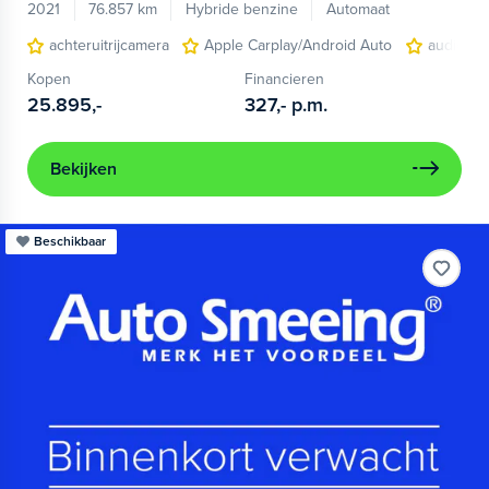
2021
76.857 km
Hybride benzine
Automaat
achteruitrijcamera
Apple Carplay/Android Auto
audio ins
Kopen
Financieren
25.895,-
327,-
p.m.
Bekijken
Beschikbaar