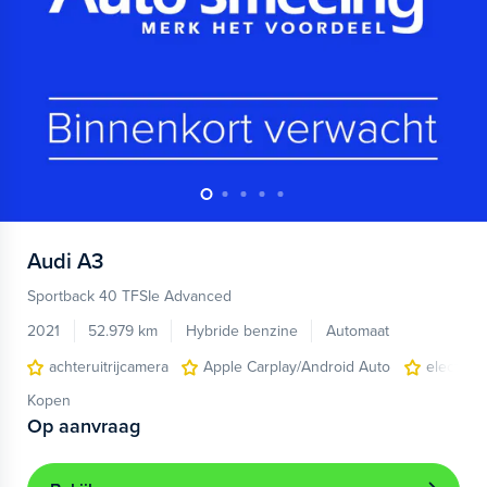
Audi
A3
Sportback 40 TFSIe Advanced
2021
52.979 km
Hybride benzine
Automaat
achteruitrijcamera
Apple Carplay/Android Auto
electroni
Kopen
Op aanvraag