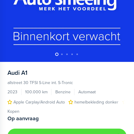
Audi
A1
allstreet 30 TFSI S-Line int. S-Tronic
2023
100.000 km
Benzine
Automaat
Apple Carplay/Android Auto
hemelbekleding donker
lic
Kopen
Op aanvraag