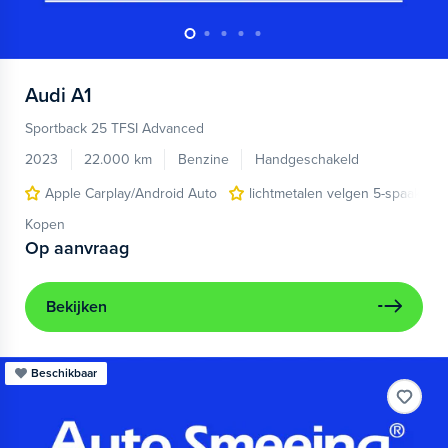
Audi
A1
Sportback 25 TFSI Advanced
2023
22.000 km
Benzine
Handgeschakeld
Apple Carplay/Android Auto
lichtmetalen velgen 5-spaaks 17
Kopen
Op aanvraag
Bekijken
Beschikbaar