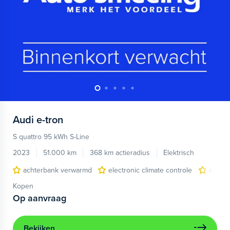
Audi
e-tron
S quattro 95 kWh S-Line
2023
51.000 km
368 km actieradius
Elektrisch
achterbank verwarmd
electronic climate controle
elektr
Kopen
Op aanvraag
Bekijken