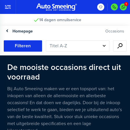
Vakkundig gecontroleerd >
Homepage
Occasions
Filteren
De mooiste occasions direct uit
voorraad
Bij Auto Smeeing maken we er een topsport van: het
inkopen van alleen de allermooiste en allerbeste
occasions! En dat doen we dagelijks. Door bij de inkoop
selectief te werk te gaan, bieden we je uitsluitend auto’s
van de beste kwaliteit. Stuk voor stuk unieke occasions
met uitgebreide specificaties en een lage