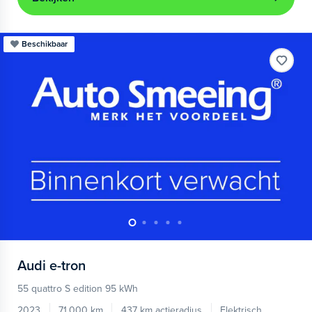
Beschikbaar
Audi
e-tron
55 quattro S edition 95 kWh
2023
71.000 km
437 km actieradius
Elektrisch