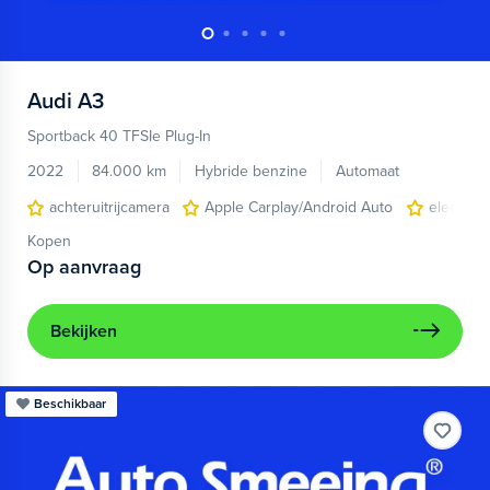
Audi
A3
Sportback 40 TFSIe Plug-In
2022
84.000 km
Hybride benzine
Automaat
achteruitrijcamera
Apple Carplay/Android Auto
electroni
Kopen
Op aanvraag
Bekijken
Beschikbaar