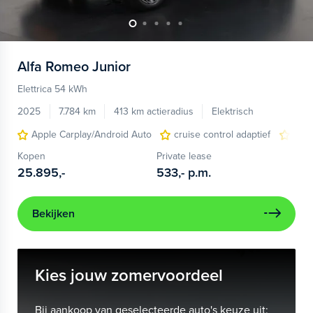
Alfa Romeo
Junior
Elettrica 54 kWh
2025
7.784 km
413 km actieradius
Elektrisch
Apple Carplay/Android Auto
cruise control adaptief
LED
Kopen
Private lease
25.895,-
533,-
p.m.
Bekijken
Kies jouw zomervoordeel
Bij aankoop van geselecteerde auto's keuze uit: