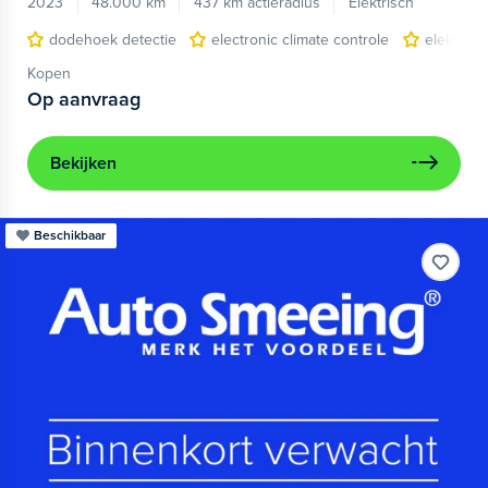
2023
48.000 km
437 km actieradius
Elektrisch
dodehoek detectie
electronic climate controle
elektris
Kopen
Op aanvraag
Bekijken
Beschikbaar