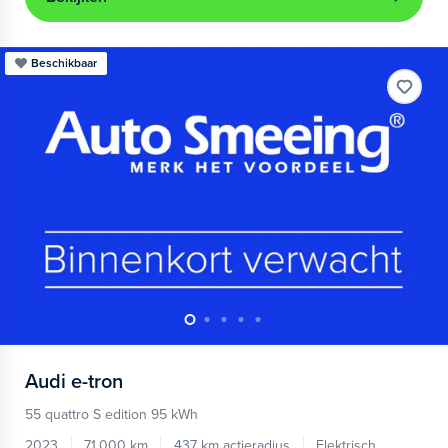
Beschikbaar
Audi
e-tron
55 quattro S edition 95 kWh
2023
71.000 km
437 km actieradius
Elektrisch