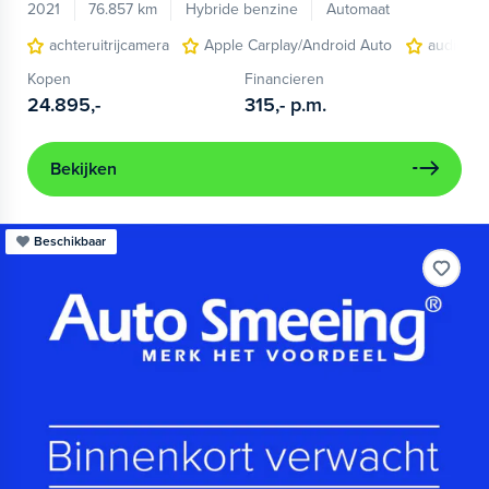
2021
76.857 km
Hybride benzine
Automaat
achteruitrijcamera
Apple Carplay/Android Auto
audio ins
Kopen
Financieren
24.895,-
315,-
p.m.
Bekijken
Beschikbaar