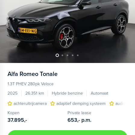
Alfa Romeo
Tonale
1.3T PHEV 280pk Veloce
2025
26.351 km
Hybride benzine
Automaat
achteruitrijcamera
adaptief demping systeem
audio inst
Kopen
Private lease
37.895,-
653,-
p.m.