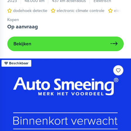
2023
48.000 km
437 km actieradius
Elektrisch
dodehoek detectie
electronic climate controle
elektris
Kopen
Op aanvraag
Bekijken
Beschikbaar