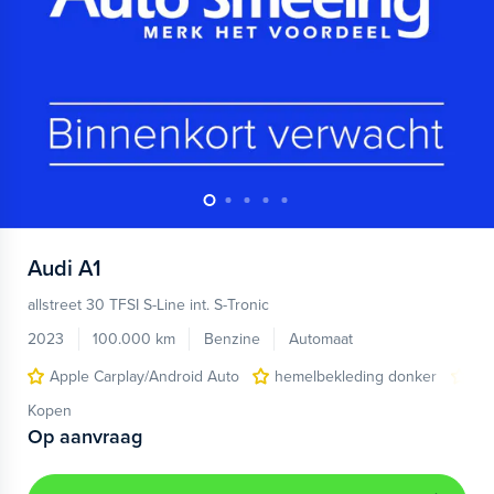
Audi
A1
allstreet 30 TFSI S-Line int. S-Tronic
2023
100.000 km
Benzine
Automaat
Apple Carplay/Android Auto
hemelbekleding donker
lic
Kopen
Op aanvraag