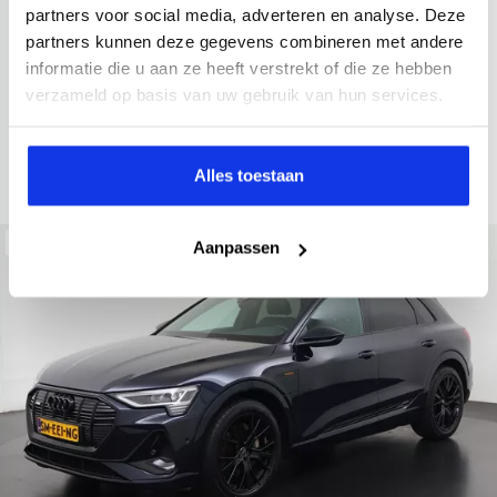
2022
34.998 km
437 km actieradius
Elektrisch
partners voor social media, adverteren en analyse. Deze
partners kunnen deze gegevens combineren met andere
electronic climate controle
elektrisch glazen panorama-dak
informatie die u aan ze heeft verstrekt of die ze hebben
Kopen
Private lease
verzameld op basis van uw gebruik van hun services.
36.895,-
793,-
p.m.
Bekijken
Alles toestaan
Beschikbaar
Aanpassen