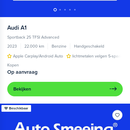
Audi
A1
Sportback 25 TFSI Advanced
2023
22.000 km
Benzine
Handgeschakeld
Apple Carplay/Android Auto
lichtmetalen velgen 5-spaaks 17
Kopen
Op aanvraag
Bekijken
Beschikbaar