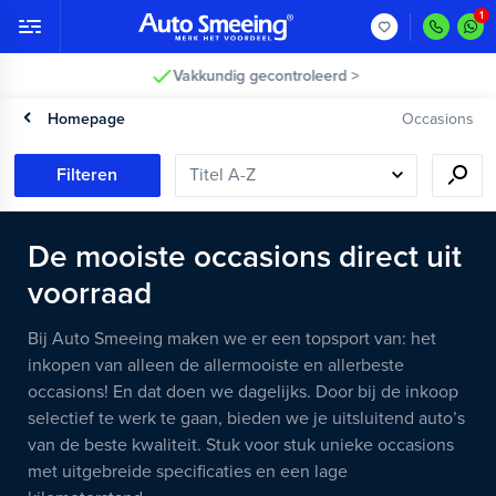
Vakkundig gecontroleerd >
Homepage
Occasions
Filteren
De mooiste occasions direct uit
voorraad
Bij Auto Smeeing maken we er een topsport van: het
inkopen van alleen de allermooiste en allerbeste
occasions! En dat doen we dagelijks. Door bij de inkoop
selectief te werk te gaan, bieden we je uitsluitend auto’s
van de beste kwaliteit. Stuk voor stuk unieke occasions
met uitgebreide specificaties en een lage