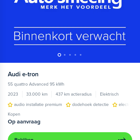
Audi
e-tron
55 quattro Advanced 95 kWh
2023
33.000 km
437 km actieradius
Elektrisch
audio installatie premium
dodehoek detectie
electronic 
Kopen
Op aanvraag