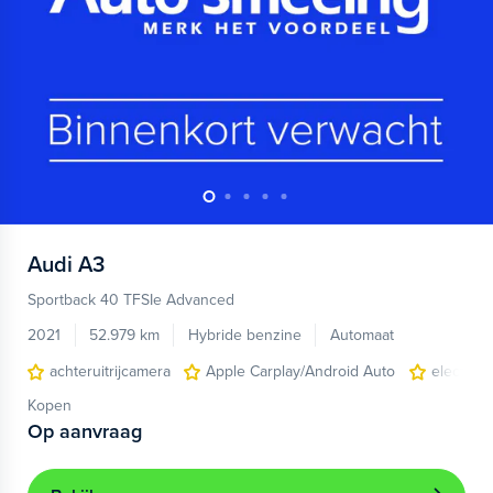
Audi
A3
Sportback 40 TFSIe Advanced
2021
52.979 km
Hybride benzine
Automaat
achteruitrijcamera
Apple Carplay/Android Auto
electroni
Kopen
Op aanvraag