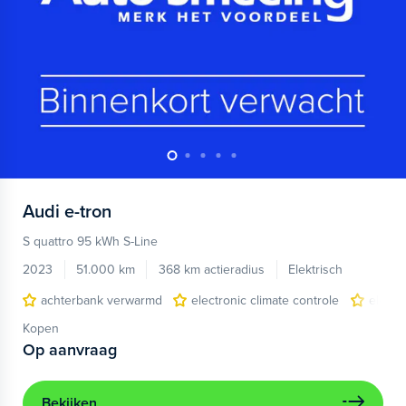
Audi
e-tron
S quattro 95 kWh S-Line
2023
51.000 km
368 km actieradius
Elektrisch
achterbank verwarmd
electronic climate controle
elektr
Kopen
Op aanvraag
Bekijken