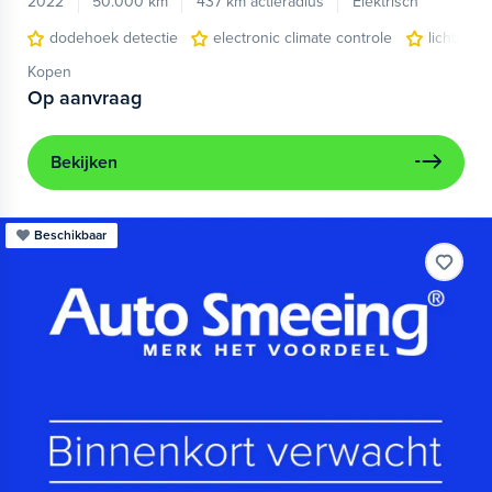
2022
50.000 km
437 km actieradius
Elektrisch
dodehoek detectie
electronic climate controle
lichtmeta
Kopen
Op aanvraag
Bekijken
Beschikbaar