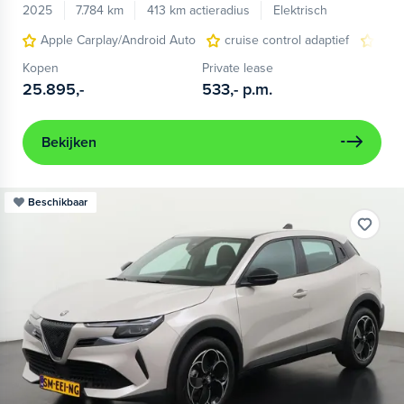
2025
7.784 km
413 km actieradius
Elektrisch
Apple Carplay/Android Auto
cruise control adaptief
LED
Kopen
Private lease
25.895,-
533,-
p.m.
Bekijken
Beschikbaar