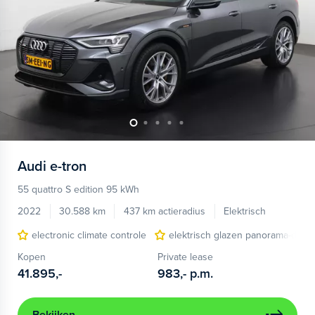
Audi
e-tron
55 quattro S edition 95 kWh
2022
30.588 km
437 km actieradius
Elektrisch
electronic climate controle
elektrisch glazen panorama-dak
Kopen
Private lease
41.895,-
983,-
p.m.
Bekijken