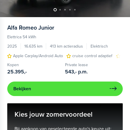
Alfa Romeo
Junior
Elettrica 54 kWh
2025
16.635 km
413 km actieradius
Elektrisch
Apple Carplay/Android Auto
cruise control adaptief
LED
Kopen
Private lease
25.395,-
543,-
p.m.
Bekijken
Kies jouw zomervoordeel
Bij aankoop van geselecteerde auto's keuze uit: