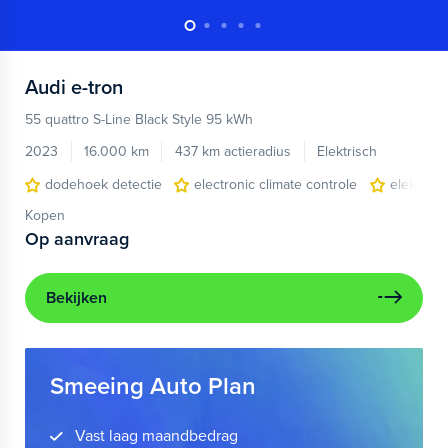
Audi
e-tron
55 quattro S-Line Black Style 95 kWh
2023
16.000 km
437 km actieradius
Elektrisch
dodehoek detectie
electronic climate controle
elektris
Kopen
Op aanvraag
Bekijken
Smeeing Auto Plan
Vast laag maandbedrag