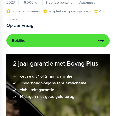
2023
46.000 km
Hybride benzine
Automaat
achteruitrijcamera
adaptief demping systeem
Apple Car
Kopen
Op aanvraag
Bekijken
2 jaar garantie met Bovag Plus
Keuze uit 1 of 2 jaar garantie
Onderhoud volgens fabrieksschema
Mobiliteitsgarantie
14 dagen niet goed geld terug