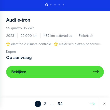
Audi
e-tron
55 quattro 95 kWh
2023
22.000 km
437 km actieradius
Elektrisch
electronic climate controle
elektrisch glazen panorama-dak
Kopen
Op aanvraag
Bekijken
1
2
...
52
Volgende