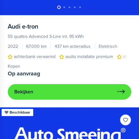
Audi
e-tron
55 quattro Advanced S-Line int. 95 kWh
2022
67.000 km
437 km actieradius
Elektrisch
achterbank verwarmd
audio installatie premium
dodehoe
Kopen
Op aanvraag
Bekijken
Beschikbaar