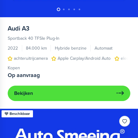
Audi
A3
Sportback 40 TFSIe Plug-In
2022
84.000 km
Hybride benzine
Automaat
achteruitrijcamera
Apple Carplay/Android Auto
electroni
Kopen
Op aanvraag
Bekijken
Beschikbaar