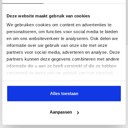
Inruilvoorstel aanvragen
Deze website maakt gebruik van cookies
Wanneer je foto’s meestuurt ontvang je op
We gebruiken cookies om content en advertenties te
maandag tot en met vrijdag binnen enkele uren
personaliseren, om functies voor social media te bieden
een voorstel.
en om ons websiteverkeer te analyseren. Ook delen we
informatie over uw gebruik van onze site met onze
partners voor social media, adverteren en analyse. Deze
Veelgestelde vragen
partners kunnen deze gegevens combineren met andere
informatie die u aan ze heeft verstrekt of die ze hebben
Wanneer kan ik een proefrit maken?
verzameld op basis van uw gebruik van hun services.
Kan ik een auto reserveren?
Alles toestaan
Aanpassen
Hoe weet ik of deze auto nog beschikbaar is?