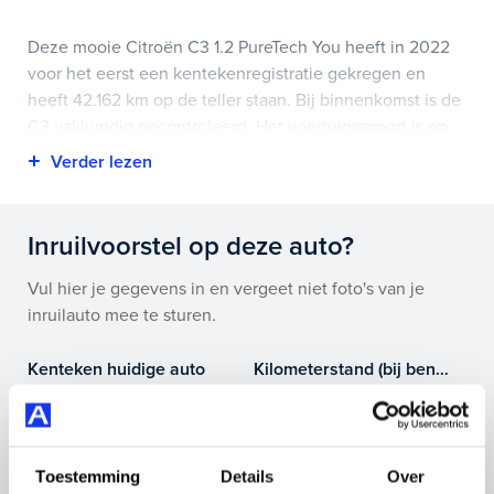
Deze mooie Citroën C3 1.2 PureTech You heeft in 2022
voor het eerst een kentekenregistratie gekregen en
heeft 42.162 km op de teller staan. Bij binnenkomst is de
C3 vakkundig gecontroleerd. Het voertuigrapport is op
deze pagina bij onderhoud en historie te downloaden.
Highlights van deze Citroën zijn onder andere
voorstoelen verwarmd, en nog veel meer.
Inruilvoorstel op deze auto?
Je koopt hem voor € 11.895,- maar je kan deze Citroën
Vul hier je gegevens in en vergeet niet foto's van je
C3 ook bij ons financieren of leasen.
inruilauto mee te sturen.
Maak snel een afspraak in de showroom of bestel hem
Kenteken huidige auto
Kilometerstand (bij benadering)
direct online.
Toestemming
Details
Over