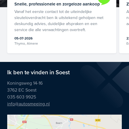
Snelle, professionele en zorgeloze aankoop
Z
Vanaf het eerste contact tot de uiteindelijke
A
sleuteloverdracht ben ik uitstekend geholpen met
n
deskundig advies, duidelijke afspraken en een
a
service die alle verwachtingen overtreft.
05-07-2026
2
Thymo, Almere
E
Ik ben te vinden in Soest
Koningsweg 14-16
3762 EC Soest
035 603 9925
info@autosmeeing.nl