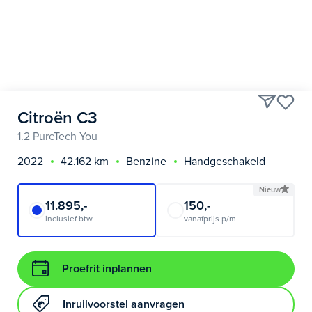
Citroën C3
1.2 PureTech You
2022
42.162 km
Benzine
Handgeschakeld
Nieuw
11.895,-
150,-
inclusief btw
vanafprijs p/m
Proefrit inplannen
Inruilvoorstel aanvragen