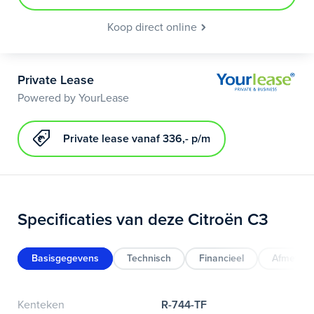
Koop direct online
Private Lease
Powered by YourLease
Private lease vanaf 336,- p/m
Specificaties van deze Citroën C3
Basisgegevens
Technisch
Financieel
Afmeting
Kenteken
R-744-TF