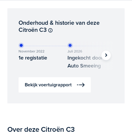
Onderhoud & historie van deze
Citroën C3
November 2022
Juli 2026
Juli 2026
1e registatie
Ingekocht door
Binne
Auto Smeeing
Auto 
Bekijk voertuigrapport
Over deze Citroën C3