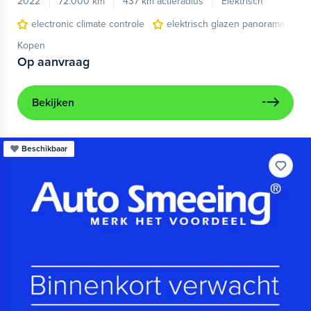
2022
72.000 km
437 km actieradius
Elektrisch
electronic climate controle
elektrisch glazen panorama-dak
Kopen
Op aanvraag
Bekijken
Beschikbaar