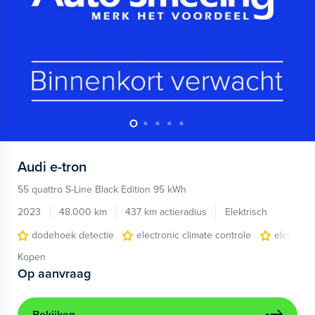
Audi
e-tron
55 quattro S-Line Black Edition 95 kWh
2023
48.000 km
437 km actieradius
Elektrisch
dodehoek detectie
electronic climate controle
elektris
Kopen
Op aanvraag