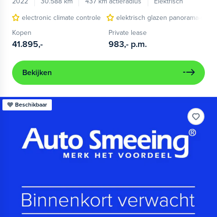
2022
30.588 km
437 km actieradius
Elektrisch
electronic climate controle
elektrisch glazen panorama-dak
Kopen
Private lease
41.895,-
983,-
p.m.
Bekijken
Beschikbaar