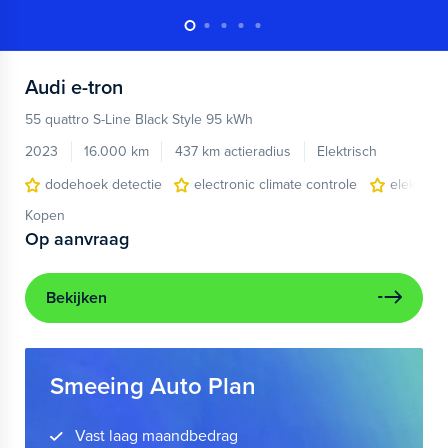
Audi
e-tron
55 quattro S-Line Black Style 95 kWh
2023
16.000 km
437 km actieradius
Elektrisch
dodehoek detectie
electronic climate controle
elektris
Kopen
Op aanvraag
Bekijken
Smeeing Auto Plan
Vast laag maandbedrag