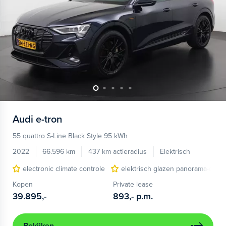
Audi
e-tron
55 quattro S-Line Black Style 95 kWh
2022
66.596 km
437 km actieradius
Elektrisch
electronic climate controle
elektrisch glazen panorama-dak
Kopen
Private lease
39.895,-
893,-
p.m.
Bekijken