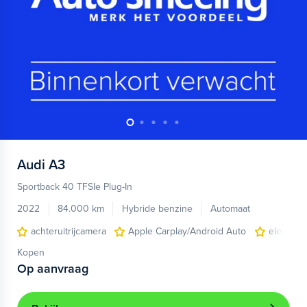
Audi
A3
Sportback 40 TFSIe Plug-In
2022
84.000 km
Hybride benzine
Automaat
achteruitrijcamera
Apple Carplay/Android Auto
electroni
Kopen
Op aanvraag