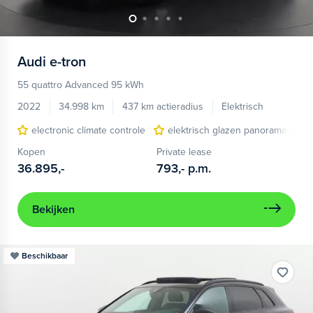
Audi
e-tron
55 quattro Advanced 95 kWh
2022
34.998 km
437 km actieradius
Elektrisch
electronic climate controle
elektrisch glazen panorama-dak
Kopen
Private lease
36.895,-
793,-
p.m.
Bekijken
Beschikbaar