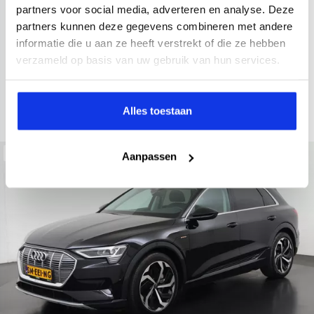
2021
52.979 km
Hybride benzine
Automaat
partners voor social media, adverteren en analyse. Deze
partners kunnen deze gegevens combineren met andere
achteruitrijcamera
Apple Carplay/Android Auto
electroni
informatie die u aan ze heeft verstrekt of die ze hebben
Kopen
verzameld op basis van uw gebruik van hun services.
Op aanvraag
Bekijken
Alles toestaan
Beschikbaar
Aanpassen