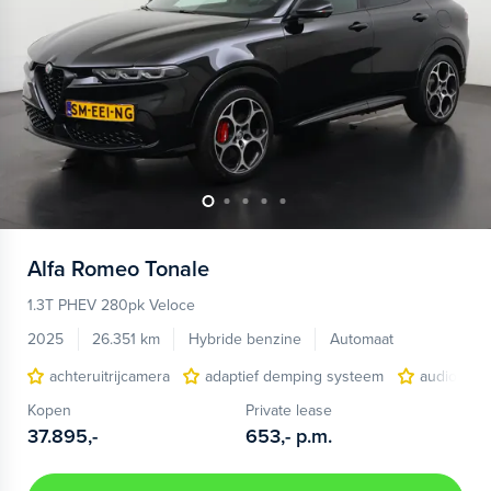
Alfa Romeo
Tonale
1.3T PHEV 280pk Veloce
2025
26.351 km
Hybride benzine
Automaat
achteruitrijcamera
adaptief demping systeem
audio inst
Kopen
Private lease
37.895,-
653,-
p.m.