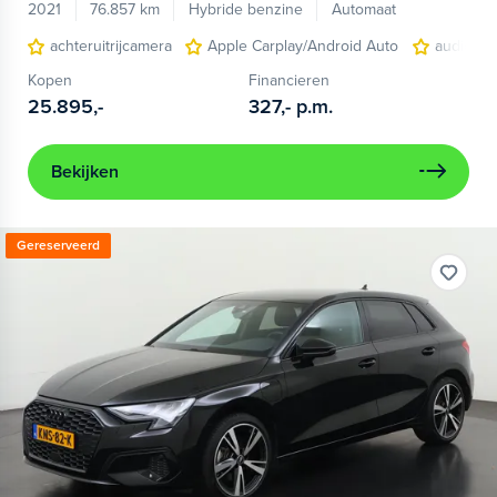
2021
76.857 km
Hybride benzine
Automaat
achteruitrijcamera
Apple Carplay/Android Auto
audio ins
Kopen
Financieren
25.895,-
327,-
p.m.
Bekijken
Gereserveerd