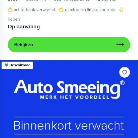
achterbank verwarmd
electronic climate controle
elektr
Kopen
Op aanvraag
Bekijken
Beschikbaar