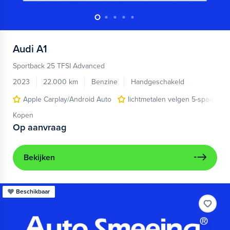
Audi
A1
Sportback 25 TFSI Advanced
2023
22.000 km
Benzine
Handgeschakeld
Apple Carplay/Android Auto
lichtmetalen velgen 5-spaaks 17
Kopen
Op aanvraag
Bekijken
Beschikbaar