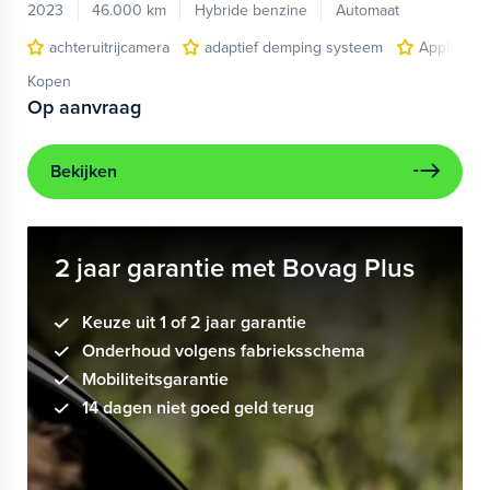
2023
46.000 km
Hybride benzine
Automaat
achteruitrijcamera
adaptief demping systeem
Apple Car
Kopen
Op aanvraag
Bekijken
2 jaar garantie met Bovag Plus
Keuze uit 1 of 2 jaar garantie
Onderhoud volgens fabrieksschema
Mobiliteitsgarantie
14 dagen niet goed geld terug