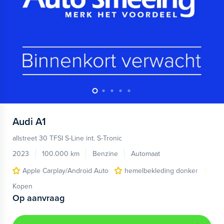
Audi
A1
allstreet 30 TFSI S-Line int. S-Tronic
2023
100.000 km
Benzine
Automaat
Apple Carplay/Android Auto
hemelbekleding donker
lic
Kopen
Op aanvraag