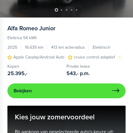
Alfa Romeo
Junior
Elettrica 54 kWh
2025
16.635 km
413 km actieradius
Elektrisch
Apple Carplay/Android Auto
cruise control adaptief
LED
Kopen
Private lease
25.395,-
543,-
p.m.
Bekijken
Kies jouw zomervoordeel
Bij aankoop van geselecteerde auto's keuze uit: