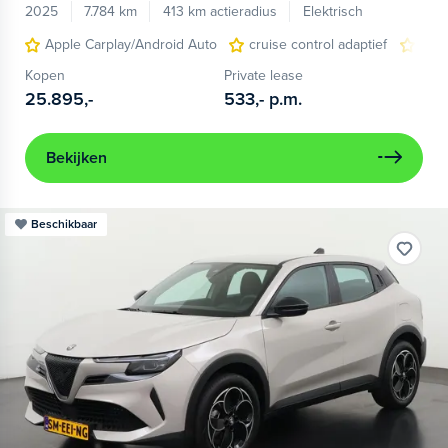
2025
7.784 km
413 km actieradius
Elektrisch
Apple Carplay/Android Auto
cruise control adaptief
LED
Kopen
Private lease
25.895,-
533,-
p.m.
Bekijken
Beschikbaar