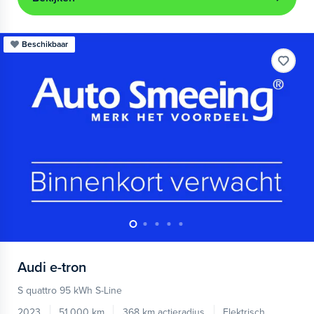
Beschikbaar
Audi
e-tron
S quattro 95 kWh S-Line
2023
51.000 km
368 km actieradius
Elektrisch