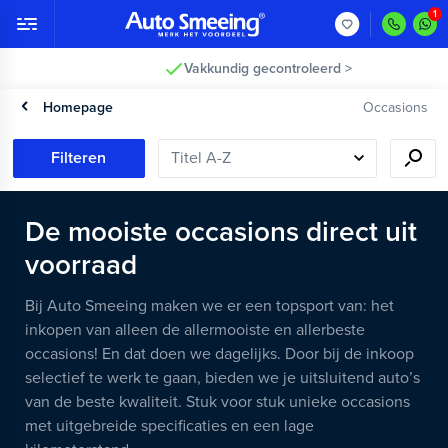
Vakkundig gecontroleerd >
Homepage
Occasions
Filteren
De mooiste occasions direct uit
voorraad
Bij Auto Smeeing maken we er een topsport van: het
inkopen van alleen de allermooiste en allerbeste
occasions! En dat doen we dagelijks. Door bij de inkoop
selectief te werk te gaan, bieden we je uitsluitend auto’s
van de beste kwaliteit. Stuk voor stuk unieke occasions
met uitgebreide specificaties en een lage