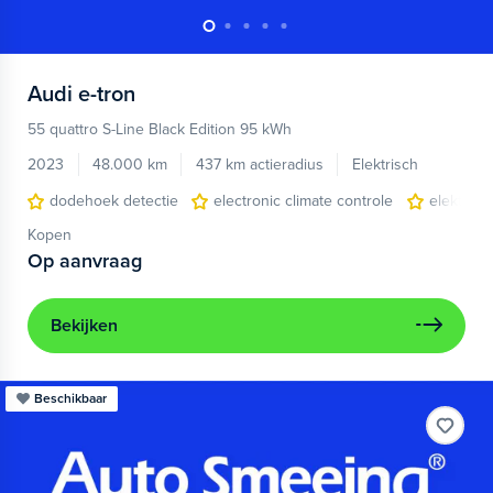
Audi
e-tron
55 quattro S-Line Black Edition 95 kWh
2023
48.000 km
437 km actieradius
Elektrisch
dodehoek detectie
electronic climate controle
elektris
Kopen
Op aanvraag
Bekijken
Beschikbaar