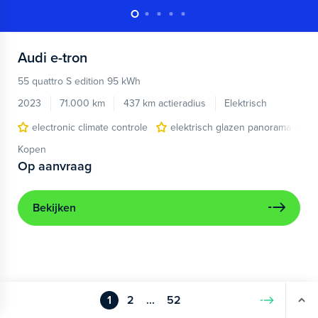
Audi
e-tron
55 quattro S edition 95 kWh
2023
71.000 km
437 km actieradius
Elektrisch
electronic climate controle
elektrisch glazen panorama-dak
Kopen
Op aanvraag
Bekijken
1
2
...
52
Volgende