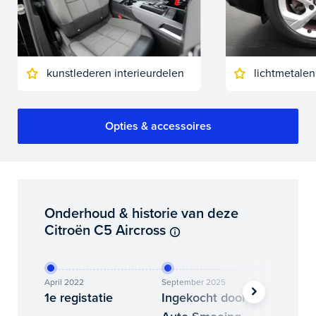
kunstlederen interieurdelen
lichtmetalen
Opties & accessoires
Onderhoud & historie van deze
Citroën C5 Aircross
April 2022
September 2025
Decembe
1e registatie
Ingekocht door
Binne