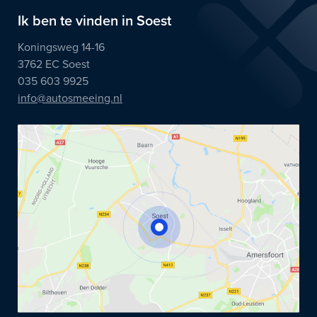
Ik ben te vinden in Soest
Koningsweg 14-16
3762 EC Soest
035 603 9925
info@autosmeeing.nl