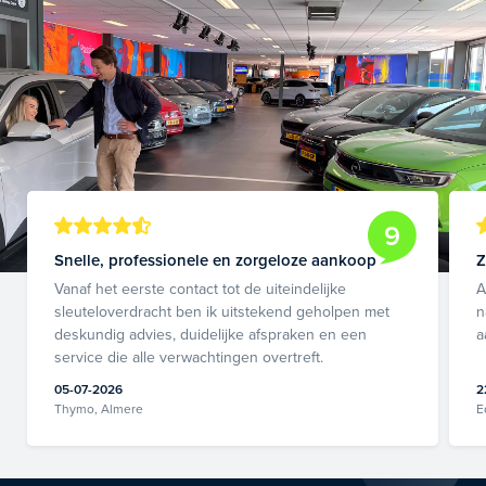
9
Snelle, professionele en zorgeloze aankoop
Z
Vanaf het eerste contact tot de uiteindelijke
A
sleuteloverdracht ben ik uitstekend geholpen met
n
deskundig advies, duidelijke afspraken en een
a
service die alle verwachtingen overtreft.
05-07-2026
2
Thymo, Almere
E