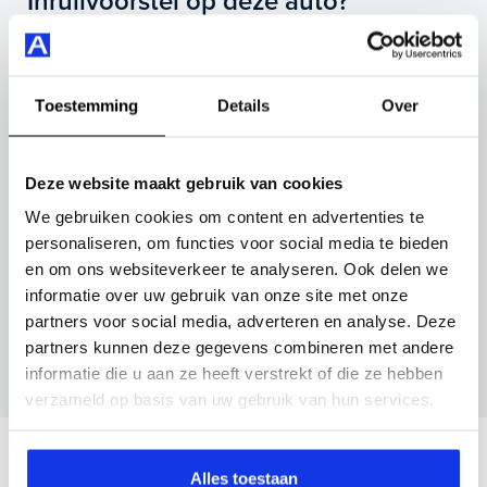
Inruilvoorstel op deze auto?
(automatisch), apple carplay/android auto, kunstlederen
interieurdelen en nog veel meer.
Vul hier je gegevens in en vergeet niet foto's van je
inruilauto mee te sturen.
Je koopt hem voor € 19.495,- maar je kan deze Citroën
Toestemming
Details
Over
C5 Aircross ook bij ons financieren of leasen.
Kenteken huidige auto
Kilometerstand (bij benadering)
Maak snel een afspraak in de showroom of bestel hem
Deze website maakt gebruik van cookies
direct online.
We gebruiken cookies om content en advertenties te
personaliseren, om functies voor social media te bieden
Inruilvoorstel aanvragen
en om ons websiteverkeer te analyseren. Ook delen we
informatie over uw gebruik van onze site met onze
partners voor social media, adverteren en analyse. Deze
Wanneer je foto’s meestuurt ontvang je op
partners kunnen deze gegevens combineren met andere
maandag tot en met vrijdag binnen enkele uren
informatie die u aan ze heeft verstrekt of die ze hebben
een voorstel.
verzameld op basis van uw gebruik van hun services.
Veelgestelde vragen
Alles toestaan