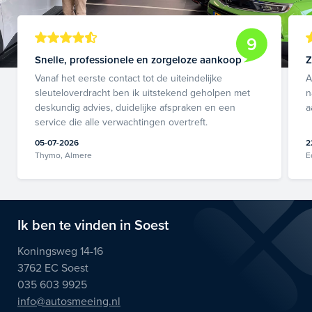
9
Snelle, professionele en zorgeloze aankoop
Z
Vanaf het eerste contact tot de uiteindelijke
A
sleuteloverdracht ben ik uitstekend geholpen met
n
deskundig advies, duidelijke afspraken en een
a
service die alle verwachtingen overtreft.
05-07-2026
2
Thymo, Almere
E
Ik ben te vinden in Soest
Koningsweg 14-16
3762 EC Soest
035 603 9925
info@autosmeeing.nl