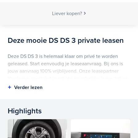
Liever kopen?
Deze mooie DS DS 3 private leasen
Deze DS DS 3 is helemaal klaar om privé te worden
geleased. Start eenvoudig je leaseaanvraag. Bij ons is
jouw aanvraag 100% vrijblijvend. Onze leasepartner
Yourlease, specialist in private en zakelijke lease, zal uw
aanvraag verder verzorgen.
Yourlease is net als Auto Smeeing onderdeel van
Smeeing Mobility en verzorgt (flexibele) private als
Highlights
zakelijke (short)lease.
Kies voor het gemak van een