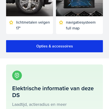
flexibele looptijd
Wanneer je kiest voor een flexibele looptijd, heb je de
mogelijkheid om al v.a. 12 maanden vrij op te zeggen.
lichtmetalen velgen
navigatiesysteem
Wij vragen dan een eenmalige aanbetaling van het basis
17"
full map
maandtermijn om jouw leasebedrag zo laag mogelijk te
houden. Dit geeft jou de vrijheid om op elk gewenst
moment jouw leasecontact op te zeggen. Geef in het
Opties & accessoires
opmerkingen veld van de aanvraag aan als je interesse
hebt in de mogelijkheid om na 12 maanden op te
zeggen. Maar lekker doorrijden mag natuurlijk ook! Dat
is pas flexibel!
Elektrische informatie van deze
DS
Laadtijd, actieradius en meer