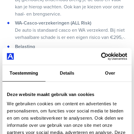
kan je hierop wachten. Ook kan je kiezen voor onze
haal- en brengservice.
WA-Casco-verzekeringen (ALL Risk)
De auto is standaard casco en WA verzekerd. Bij niet
verhaalbare schade is er een eigen risico van €295,-.
Belasting
Wij betalen de wegenbelasting.
Vervangend vervoer
Vervangend vervoer na 72 uur bij reparatie en
Toestemming
Details
Over
schade.
24-uurs pechhulp
Kom je stil te staan langs de weg dan helpen wij je,
Deze website maakt gebruik van cookies
ongeacht het tijdstip.
We gebruiken cookies om content en advertenties te
personaliseren, om functies voor social media te bieden
Direct meer weten?
en om ons websiteverkeer te analyseren. Ook delen we
informatie over uw gebruik van onze site met onze
partners voor social media, adverteren en analyse. Deze