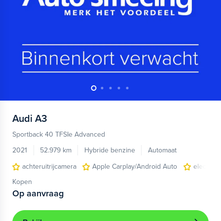
Audi
A3
Sportback 40 TFSIe Advanced
2021
52.979 km
Hybride benzine
Automaat
achteruitrijcamera
Apple Carplay/Android Auto
electroni
Kopen
Op aanvraag