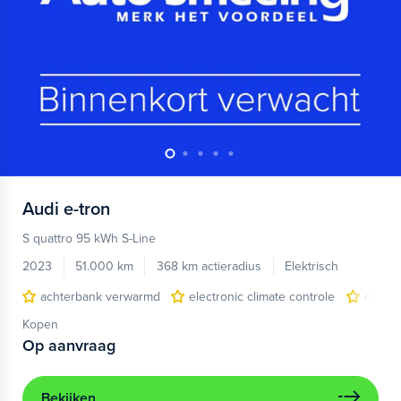
Audi
e-tron
S quattro 95 kWh S-Line
2023
51.000 km
368 km actieradius
Elektrisch
achterbank verwarmd
electronic climate controle
elektr
Kopen
Op aanvraag
Bekijken