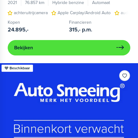
2021
76.857 km
Hybride benzine
Automaat
achteruitrijcamera
Apple Carplay/Android Auto
audio ins
Kopen
Financieren
24.895,-
315,-
p.m.
Bekijken
Beschikbaar