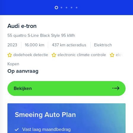
Audi
e-tron
55 quattro S-Line Black Style 95 kWh
2023
16.000 km
437 km actieradius
Elektrisch
dodehoek detectie
electronic climate controle
elektris
Kopen
Op aanvraag
Bekijken
Smeeing Auto Plan
Vast laag maandbedrag