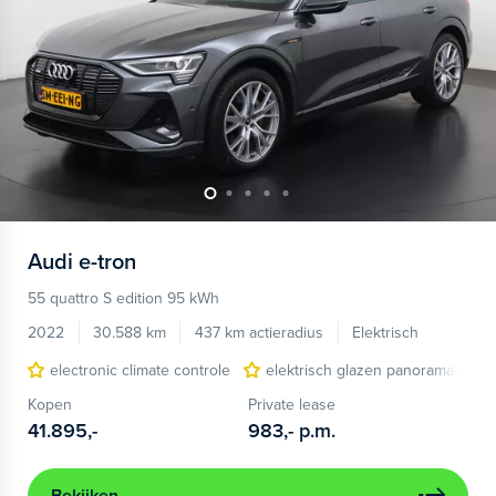
Audi
e-tron
55 quattro S edition 95 kWh
2022
30.588 km
437 km actieradius
Elektrisch
electronic climate controle
elektrisch glazen panorama-dak
Kopen
Private lease
41.895,-
983,-
p.m.
Bekijken