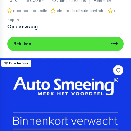
2023
48.000 km
437 km actieradius
Elektrisch
dodehoek detectie
electronic climate controle
elektris
Kopen
Op aanvraag
Bekijken
Beschikbaar