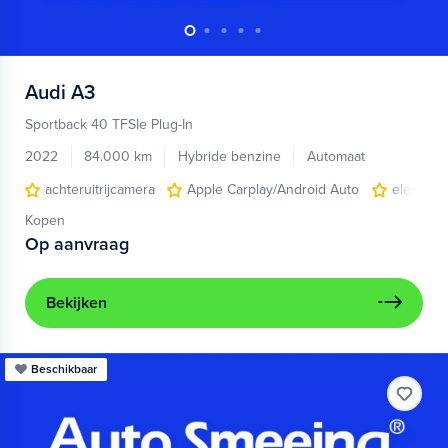
Audi
A3
Sportback 40 TFSIe Plug-In
2022
84.000 km
Hybride benzine
Automaat
achteruitrijcamera
Apple Carplay/Android Auto
electroni
Kopen
Op aanvraag
Bekijken
Beschikbaar