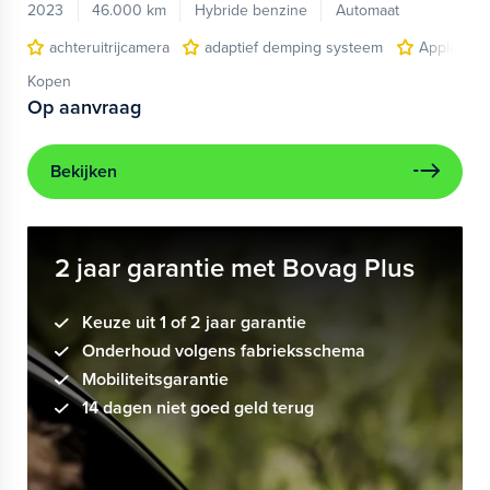
2023
46.000 km
Hybride benzine
Automaat
achteruitrijcamera
adaptief demping systeem
Apple Car
Kopen
Op aanvraag
Bekijken
2 jaar garantie met Bovag Plus
Keuze uit 1 of 2 jaar garantie
Onderhoud volgens fabrieksschema
Mobiliteitsgarantie
14 dagen niet goed geld terug