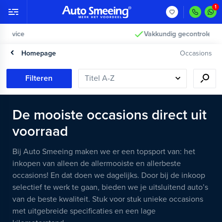
Vakkundig gecontroleerd >
Homepage
Occasions
Filteren
De mooiste occasions direct uit
voorraad
Bij Auto Smeeing maken we er een topsport van: het
inkopen van alleen de allermooiste en allerbeste
occasions! En dat doen we dagelijks. Door bij de inkoop
selectief te werk te gaan, bieden we je uitsluitend auto’s
van de beste kwaliteit. Stuk voor stuk unieke occasions
met uitgebreide specificaties en een lage