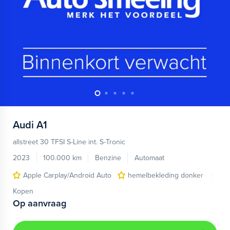
Audi
A1
allstreet 30 TFSI S-Line int. S-Tronic
2023
100.000 km
Benzine
Automaat
Apple Carplay/Android Auto
hemelbekleding donker
lic
Kopen
Op aanvraag