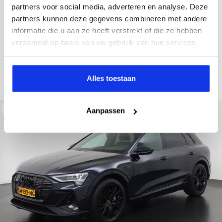
2022
34.998 km
437 km actieradius
Elektrisch
partners voor social media, adverteren en analyse. Deze
partners kunnen deze gegevens combineren met andere
electronic climate controle
elektrisch glazen panorama-dak
informatie die u aan ze heeft verstrekt of die ze hebben
Kopen
Private lease
verzameld op basis van uw gebruik van hun services.
36.895,-
793,-
p.m.
Bekijken
Alles toestaan
Beschikbaar
Aanpassen