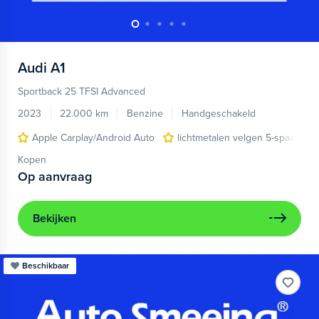
Audi
A1
Sportback 25 TFSI Advanced
2023
22.000 km
Benzine
Handgeschakeld
Apple Carplay/Android Auto
lichtmetalen velgen 5-spaaks 17
Kopen
Op aanvraag
Bekijken
Beschikbaar