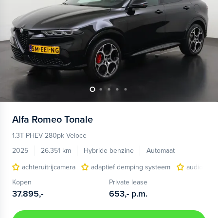
Alfa Romeo
Tonale
1.3T PHEV 280pk Veloce
2025
26.351 km
Hybride benzine
Automaat
achteruitrijcamera
adaptief demping systeem
audio inst
Kopen
Private lease
37.895,-
653,-
p.m.