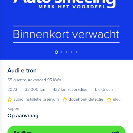
Audi
e-tron
55 quattro Advanced 95 kWh
2023
33.000 km
437 km actieradius
Elektrisch
audio installatie premium
dodehoek detectie
electronic 
Kopen
Op aanvraag