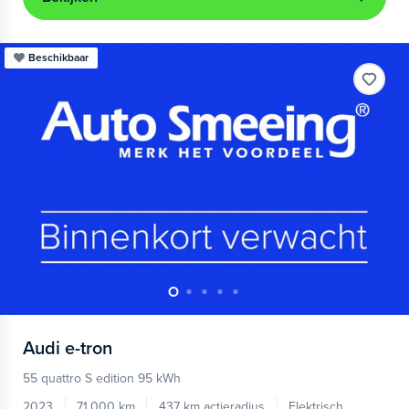
Beschikbaar
Audi
e-tron
55 quattro S edition 95 kWh
2023
71.000 km
437 km actieradius
Elektrisch