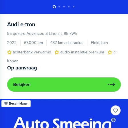
Audi
e-tron
55 quattro Advanced S-Line int. 95 kWh
2022
67.000 km
437 km actieradius
Elektrisch
achterbank verwarmd
audio installatie premium
dodehoe
Kopen
Op aanvraag
Bekijken
Beschikbaar