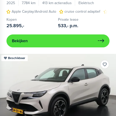
2025
7.784 km
413 km actieradius
Elektrisch
Apple Carplay/Android Auto
cruise control adaptief
LED
Kopen
Private lease
25.895,-
533,-
p.m.
Bekijken
Beschikbaar