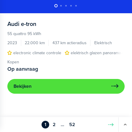
Audi
e-tron
55 quattro 95 kWh
2023
22.000 km
437 km actieradius
Elektrisch
electronic climate controle
elektrisch glazen panorama-dak
Kopen
Op aanvraag
Bekijken
1
2
...
52
Volgende