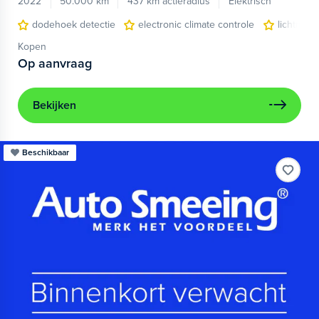
2022
50.000 km
437 km actieradius
Elektrisch
dodehoek detectie
electronic climate controle
lichtmeta
Kopen
Op aanvraag
Bekijken
Beschikbaar