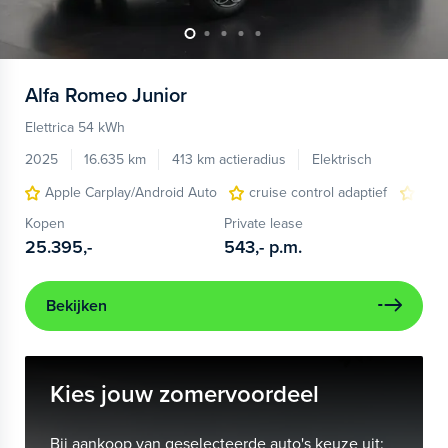
Alfa Romeo
Junior
Elettrica 54 kWh
2025
16.635 km
413 km actieradius
Elektrisch
Apple Carplay/Android Auto
cruise control adaptief
LED
Kopen
Private lease
25.395,-
543,-
p.m.
Bekijken
Kies jouw zomervoordeel
Bij aankoop van geselecteerde auto's keuze uit: