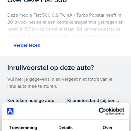
Over deze Fiat 500
Deze mooie Fiat 500 0.9 TwinAir Turbo Popstar heeft in
2018 voor het eerst een kentekenregistratie gekregen en
heeft 91.157 km op de teller staan. Bij binnenkomst is de
500 vakkundig gecontroleerd. Het voertuigrapport is op
deze pagina bij onderhoud en historie te downloaden.
Highlights van deze Fiat zijn onder andere
achteropkomend verkeer waarschuwing, airco,
Inruilvoorstel op deze auto?
lichtmetalen velgen 15" en nog veel meer.
Vul hier je gegevens in en vergeet niet foto's van je
Je koopt hem voor € 7.945,- maar je kan deze Fiat 500
inruilauto mee te sturen.
ook bij ons financieren of leasen.
Kenteken huidige auto
Kilometerstand (bij benadering)
Maak snel een afspraak in de showroom of bestel hem
direct online.
Toestemming
Details
Over