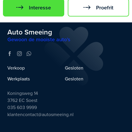
Interesse
Proefrit
Auto Smeeing
Gewoon de mooiste auto’s
Verkoop
Gesloten
Werkplaats
Gesloten
Koningsweg 14
3762 EC Soest
035 603 9999
klantencontact@autosmeeing.nl