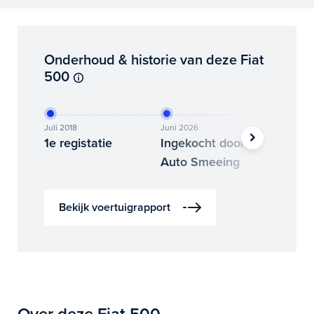
Onderhoud & historie van deze Fiat
500
Juli 2018
Juni 2026
Juli 2026
1e registatie
Ingekocht door
Binne
Auto Smeeing
Auto 
Bekijk voertuigrapport