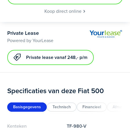
Koop direct online
Private Lease
Powered by YourLease
Private lease vanaf 248,- p/m
Specificaties van deze Fiat 500
Basisgegevens
Technisch
Financieel
Afmeting
Kenteken
TF-980-V