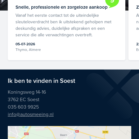
Snelle, professionele en zorgeloze aankoop
Z
Vanaf het eerste contact tot de uiteindelijke
A
sleuteloverdracht ben ik uitstekend geholpen met
n
deskundig advies, duidelijke afspraken en een
a
service die alle verwachtingen overtreft.
05-07-2026
2
Thymo, Almere
E
Ik ben te vinden in Soest
Koningsweg 14-16
3762 EC Soest
035 603 9925
info@autosmeeing.nl