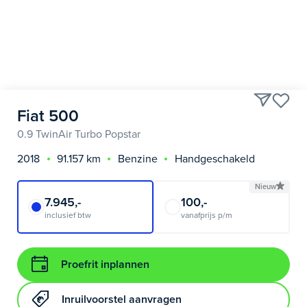
Fiat 500
0.9 TwinAir Turbo Popstar
2018
91.157 km
Benzine
Handgeschakeld
Nieuw
7.945,-
100,-
inclusief btw
vanafprijs p/m
Proefrit inplannen
Inruilvoorstel aanvragen