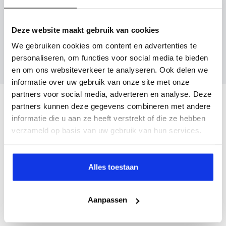
Inruilvoorstel aanvragen
Deze website maakt gebruik van cookies
Wanneer je foto’s meestuurt ontvang je op
We gebruiken cookies om content en advertenties te
maandag tot en met vrijdag binnen enkele uren
personaliseren, om functies voor social media te bieden
een voorstel.
en om ons websiteverkeer te analyseren. Ook delen we
informatie over uw gebruik van onze site met onze
partners voor social media, adverteren en analyse. Deze
Veelgestelde vragen
partners kunnen deze gegevens combineren met andere
informatie die u aan ze heeft verstrekt of die ze hebben
Wanneer kan ik een proefrit maken?
verzameld op basis van uw gebruik van hun services.
Kan ik een auto reserveren?
Alles toestaan
Aanpassen
Hoe weet ik of deze auto nog beschikbaar is?