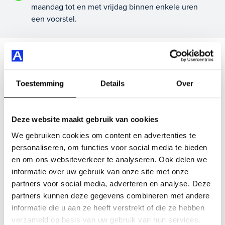
maandag tot en met vrijdag binnen enkele uren
een voorstel.
Veelgestelde vragen
Wanneer kan ik een proefrit maken?
Toestemming
Details
Over
Deze website maakt gebruik van cookies
Kan ik een auto reserveren?
We gebruiken cookies om content en advertenties te
personaliseren, om functies voor social media te bieden
Hoe weet ik of deze auto nog beschikbaar is?
en om ons websiteverkeer te analyseren. Ook delen we
informatie over uw gebruik van onze site met onze
partners voor social media, adverteren en analyse. Deze
Wat zit er allemaal in jullie Bovag Plus afleverpakket?
partners kunnen deze gegevens combineren met andere
informatie die u aan ze heeft verstrekt of die ze hebben
verzameld op basis van uw gebruik van hun services.