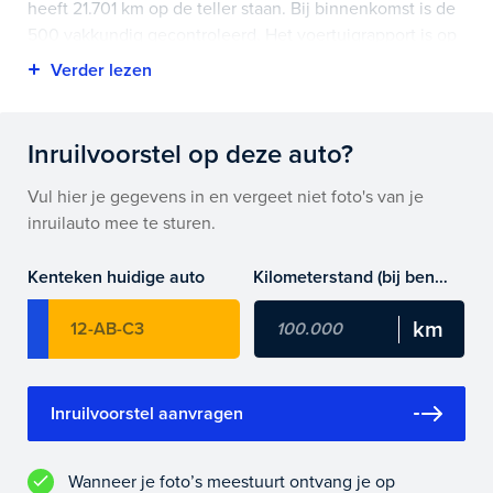
heeft 21.701 km op de teller staan. Bij binnenkomst is de
500 vakkundig gecontroleerd. Het voertuigrapport is op
deze pagina bij onderhoud en historie te downloaden.
Highlights van deze Fiat zijn onder andere apple
carplay/android auto, lichtmetalen velgen 15",
Inruilvoorstel op deze auto?
panoramadak en nog veel meer.
Vul hier je gegevens in en vergeet niet foto's van je
Je koopt hem voor € 0,- maar je kan deze Fiat 500 ook
inruilauto mee te sturen.
bij ons financieren of leasen.
Kenteken huidige auto
Kilometerstand (bij benadering)
Maak snel een afspraak in de showroom of bestel hem
direct online.
Inruilvoorstel aanvragen
Wanneer je foto’s meestuurt ontvang je op