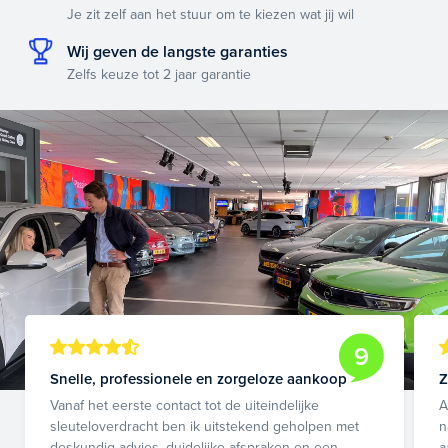
Je zit zelf aan het stuur om te kiezen wat jij wil
Wij geven de langste garanties
Zelfs keuze tot 2 jaar garantie
9
Snelle, professionele en zorgeloze aankoop
Z
Vanaf het eerste contact tot de uiteindelijke
A
sleuteloverdracht ben ik uitstekend geholpen met
n
deskundig advies, duidelijke afspraken en een
a