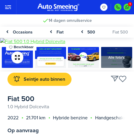
14 dagen omruilservice
Occasions
Fiat
500
Fiat 500
Beschikbaar
Alle foto's
Seintje auto binnen
Fiat 500
1.0 Hybrid Dolcevita
2022
21.701 km
Hybride benzine
Handgeschakeld
Op aanvraag