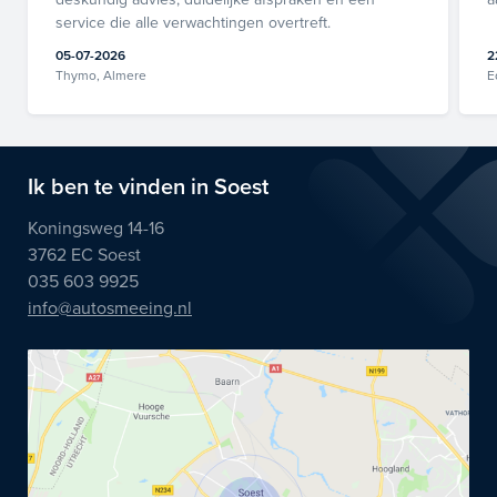
service die alle verwachtingen overtreft.
05-07-2026
2
Thymo, Almere
E
Ik ben te vinden in Soest
Koningsweg 14-16
3762 EC Soest
035 603 9925
info@autosmeeing.nl