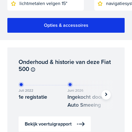
lichtmetalen velgen 15"
navigatiesys
Opties & accessoires
Onderhoud & historie van deze Fiat
500
Juli 2022
Juni 2026
Juli 2026
1e registatie
Ingekocht door
Binne
Auto Smeeing
Auto 
Bekijk voertuigrapport