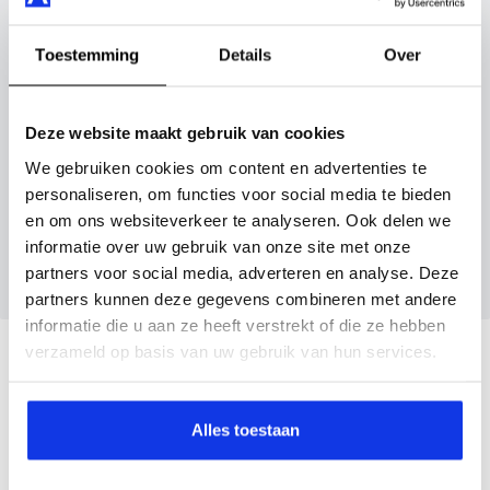
Kenteken huidige auto
Kilometerstand (bij benadering)
Maak snel een afspraak in de showroom of bestel hem
Toestemming
Details
Over
direct online.
Deze website maakt gebruik van cookies
Inruilvoorstel aanvragen
We gebruiken cookies om content en advertenties te
personaliseren, om functies voor social media te bieden
en om ons websiteverkeer te analyseren. Ook delen we
Wanneer je foto’s meestuurt ontvang je op
informatie over uw gebruik van onze site met onze
maandag tot en met vrijdag binnen enkele uren
partners voor social media, adverteren en analyse. Deze
een voorstel.
partners kunnen deze gegevens combineren met andere
informatie die u aan ze heeft verstrekt of die ze hebben
verzameld op basis van uw gebruik van hun services.
Veelgestelde vragen
Wanneer kan ik een proefrit maken?
Alles toestaan