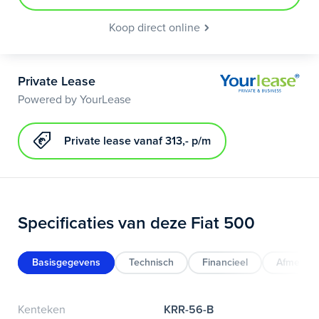
Koop direct online
Private Lease
Powered by YourLease
Private lease vanaf 313,- p/m
Specificaties van deze Fiat 500
Basisgegevens
Technisch
Financieel
Afmeting
Kenteken
KRR-56-B