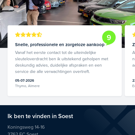
9
Snelle, professionele en zorgeloze aankoop
Z
Vanaf het eerste contact tot de uiteindelijke
A
sleuteloverdracht ben ik uitstekend geholpen met
n
deskundig advies, duidelijke afspraken en een
a
service die alle verwachtingen overtreft.
05-07-2026
2
Thymo, Almere
E
Ik ben te vinden in Soest
Koningsweg 14-16
3762 EC Soest