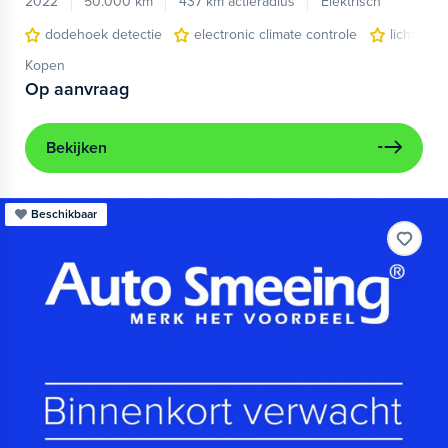
2022
50.000 km
437 km actieradius
Elektrisch
dodehoek detectie
electronic climate controle
lichtmeta
Kopen
Op aanvraag
Bekijken
Beschikbaar