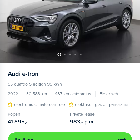
Audi
e-tron
55 quattro S edition 95 kWh
2022
30.588 km
437 km actieradius
Elektrisch
electronic climate controle
elektrisch glazen panorama-dak
Kopen
Private lease
41.895,-
983,-
p.m.
Bekijken