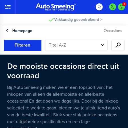
Vakkundig gecontroleerd >
Homepage
Occasions
Filteren
De mooiste occasions direct uit
voorraad
Bij Auto Smeeing maken we er een topsport van: het
inkopen van alleen de allermooiste en allerbeste
occasions! En dat doen we dagelijks. Door bij de inkoop
selectief te werk te gaan, bieden we je uitsluitend auto’s
van de beste kwaliteit. Stuk voor stuk unieke occasions
met uitgebreide specificaties en een lage