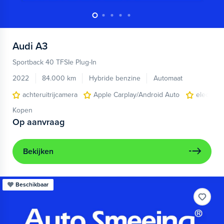
Audi
A3
Sportback 40 TFSIe Plug-In
2022
84.000 km
Hybride benzine
Automaat
achteruitrijcamera
Apple Carplay/Android Auto
electroni
Kopen
Op aanvraag
Bekijken
Beschikbaar