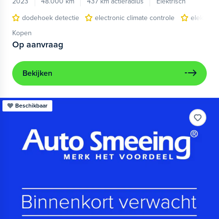
2023
48.000 km
437 km actieradius
Elektrisch
dodehoek detectie
electronic climate controle
elektris
Kopen
Op aanvraag
Bekijken
Beschikbaar