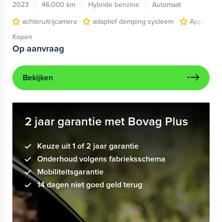
2023
46.000 km
Hybride benzine
Automaat
achteruitrijcamera
adaptief demping systeem
Apple Car
Kopen
Op aanvraag
Bekijken
2 jaar garantie met Bovag Plus
Keuze uit 1 of 2 jaar garantie
Onderhoud volgens fabrieksschema
Mobiliteitsgarantie
14 dagen niet goed geld terug