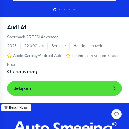
Audi
A1
Sportback 25 TFSI Advanced
2023
22.000 km
Benzine
Handgeschakeld
Apple Carplay/Android Auto
lichtmetalen velgen 5-spaaks 17
Kopen
Op aanvraag
Bekijken
Beschikbaar