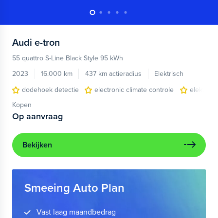
Audi
e-tron
55 quattro S-Line Black Style 95 kWh
2023
16.000 km
437 km actieradius
Elektrisch
dodehoek detectie
electronic climate controle
elektris
Kopen
Op aanvraag
Bekijken
Smeeing Auto Plan
Vast laag maandbedrag