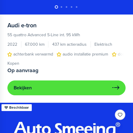
Audi
e-tron
55 quattro Advanced S-Line int. 95 kWh
2022
67.000 km
437 km actieradius
Elektrisch
achterbank verwarmd
audio installatie premium
dodehoe
Kopen
Op aanvraag
Bekijken
Beschikbaar