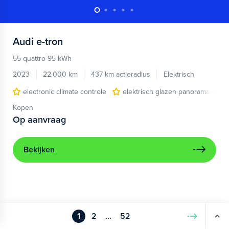
Audi
e-tron
55 quattro 95 kWh
2023
22.000 km
437 km actieradius
Elektrisch
electronic climate controle
elektrisch glazen panorama-dak
Kopen
Op aanvraag
Bekijken
1
2
...
52
Volgende