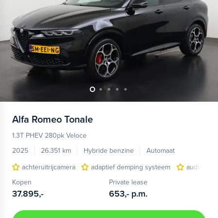
Alfa Romeo
Tonale
1.3T PHEV 280pk Veloce
2025
26.351 km
Hybride benzine
Automaat
achteruitrijcamera
adaptief demping systeem
audio inst
Kopen
Private lease
37.895,-
653,-
p.m.