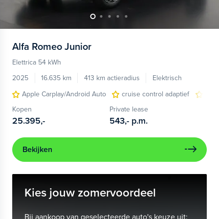
Alfa Romeo
Junior
Elettrica 54 kWh
2025
16.635 km
413 km actieradius
Elektrisch
Apple Carplay/Android Auto
cruise control adaptief
LED
Kopen
Private lease
25.395,-
543,-
p.m.
Bekijken
Kies jouw zomervoordeel
Bij aankoop van geselecteerde auto's keuze uit: