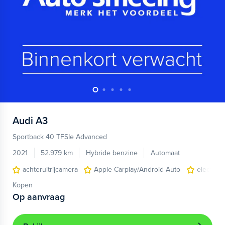
Audi
A3
Sportback 40 TFSIe Advanced
2021
52.979 km
Hybride benzine
Automaat
achteruitrijcamera
Apple Carplay/Android Auto
electroni
Kopen
Op aanvraag