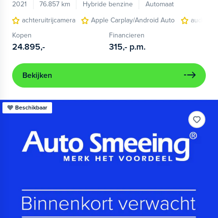
2021
76.857 km
Hybride benzine
Automaat
achteruitrijcamera
Apple Carplay/Android Auto
audio ins
Kopen
Financieren
24.895,-
315,-
p.m.
Bekijken
Beschikbaar