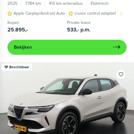
2025
7.784 km
413 km actieradius
Elektrisch
Apple Carplay/Android Auto
cruise control adaptief
LED
Kopen
Private lease
25.895,-
533,-
p.m.
Bekijken
Beschikbaar