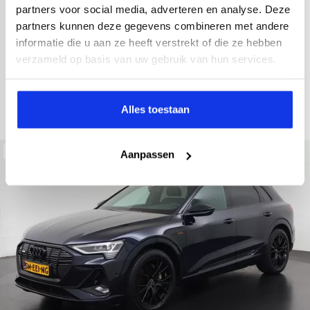
2022
34.998 km
437 km actieradius
Elektrisch
partners voor social media, adverteren en analyse. Deze
partners kunnen deze gegevens combineren met andere
electronic climate controle
elektrisch glazen panorama-dak
informatie die u aan ze heeft verstrekt of die ze hebben
Kopen
Private lease
verzameld op basis van uw gebruik van hun services.
36.895,-
793,-
p.m.
Bekijken
Alles toestaan
Beschikbaar
Aanpassen