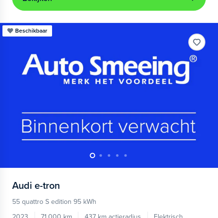
Beschikbaar
Audi
e-tron
55 quattro S edition 95 kWh
2023
71.000 km
437 km actieradius
Elektrisch