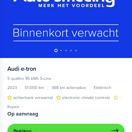
Audi
e-tron
S quattro 95 kWh S-Line
2023
51.000 km
368 km actieradius
Elektrisch
achterbank verwarmd
electronic climate controle
elektr
Kopen
Op aanvraag
Bekijken