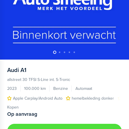
Audi
A1
allstreet 30 TFSI S-Line int. S-Tronic
2023
100.000 km
Benzine
Automaat
Apple Carplay/Android Auto
hemelbekleding donker
lic
Kopen
Op aanvraag