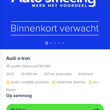
Audi
e-tron
55 quattro Advanced 95 kWh
2023
33.000 km
437 km actieradius
Elektrisch
audio installatie premium
dodehoek detectie
electronic 
Kopen
Op aanvraag