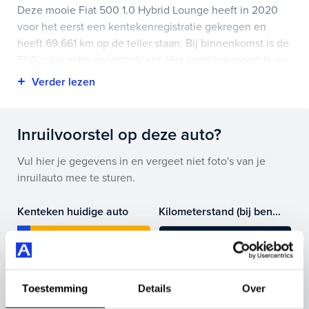
Deze mooie Fiat 500 1.0 Hybrid Lounge heeft in 2020
voor het eerst een kentekenregistratie gekregen en
heeft 69.661 km op de teller staan. Bij binnenkomst is de
500 vakkundig gecontroleerd. Het voertuigrapport is op
deze pagina bij onderhoud en historie te downloaden.
Highlights van deze Fiat zijn onder andere apple
carplay/android auto, lichtmetalen velgen 15", en nog
Inruilvoorstel op deze auto?
veel meer.
Vul hier je gegevens in en vergeet niet foto's van je
Je koopt hem voor € 10.945,- maar je kan deze Fiat 500
inruilauto mee te sturen.
ook bij ons financieren of leasen.
Kenteken huidige auto
Kilometerstand (bij benadering)
Maak snel een afspraak in de showroom of bestel hem
direct online.
Toestemming
Details
Over
Inruilvoorstel aanvragen