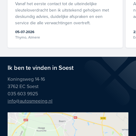
Vanaf het eerste contact tot de uiteindelijke
A
sleuteloverdracht ben ik uitstekend geholpen met
n
deskundig advies, duidelijke afspraken en een
a
service die alle verwachtingen overtreft.
05-07-2026
2
Thymo, Almere
E
Ik ben te vinden in Soest
Koningsweg 14-16
3762 EC Soest
035 603 9925
info@autosmeeing.nl