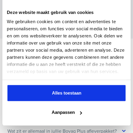
Deze website maakt gebruik van cookies
Wanneer je foto’s meestuurt ontvang je op
maandag tot en met vrijdag binnen enkele uren
We gebruiken cookies om content en advertenties te
een voorstel.
personaliseren, om functies voor social media te bieden
en om ons websiteverkeer te analyseren. Ook delen we
informatie over uw gebruik van onze site met onze
Veelgestelde vragen
partners voor social media, adverteren en analyse. Deze
partners kunnen deze gegevens combineren met andere
informatie die u aan ze heeft verstrekt of die ze hebben
Wanneer kan ik een proefrit maken?
verzameld op basis van uw gebruik van hun services.
Kan ik een auto reserveren?
Alles toestaan
Hoe weet ik of deze auto nog beschikbaar is?
Aanpassen
Wat zit er allemaal in jullie Bovag Plus afleverpakket?