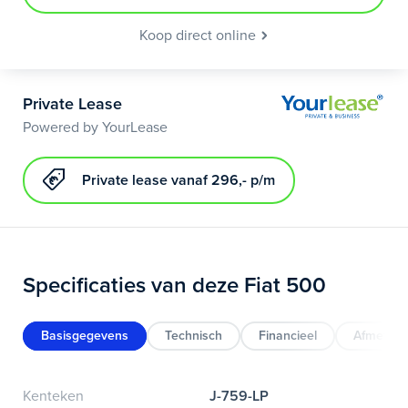
Koop direct online
Private Lease
Powered by YourLease
Private lease vanaf 296,- p/m
Specificaties van deze Fiat 500
Basisgegevens
Technisch
Financieel
Afmeting
Kenteken
J-759-LP