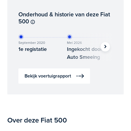
Onderhoud & historie van deze Fiat
500
September 2020
Mei 2026
Juli 2026
1e registatie
Ingekocht door
Binne
Auto Smeeing
Auto 
Bekijk voertuigrapport
Over deze Fiat 500