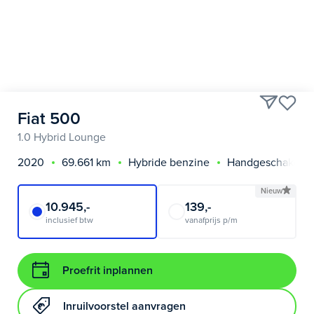
Fiat 500
1.0 Hybrid Lounge
2020
69.661 km
Hybride benzine
Handgeschakeld
Nieuw
10.945,-
139,-
inclusief btw
vanafprijs p/m
Proefrit inplannen
Inruilvoorstel aanvragen