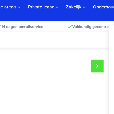
e auto's
Private lease
Zakelijk
Onderhou
14 dagen omruilservice
Vakkundig gecontrolee