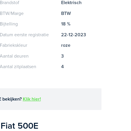
Brandstof
Elektrisch
BTW/Marge
BTW
Bijtelling
18 %
Datum eerste registratie
22-12-2023
Fabriekskleur
roze
Aantal deuren
3
Aantal zitplaatsen
4
E bekijken?
Klik hier!
 Fiat 500E