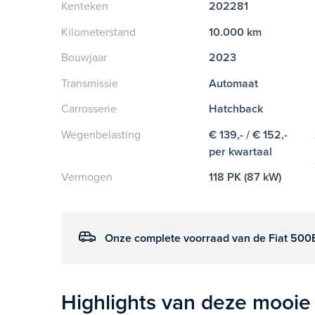
Kenteken
202281
Kilometerstand
10.000 km
Bouwjaar
2023
Transmissie
Automaat
Carrosserie
Hatchback
Wegenbelasting
€ 139,- / € 152,-
per kwartaal
Vermogen
118 PK (87 kW)
Onze complete voorraad van de Fiat 500
Highlights van deze mooie