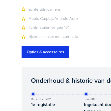
achteruitrijcamera
Apple Carplay/Android Auto
lichtmetalen velgen 16"
rijstrooksensor met correctie
Opties & accessoires
Onderhoud & historie van d
December 2023
Juni 2026
1e registatie
Ingekocht do