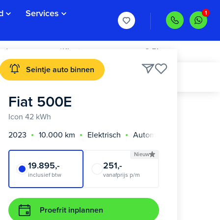
d
Services
rd >
Klanten geven ons een 8,5!
Seintje auto binnen
Fiat 500E
Icon 42 kWh
2023
10.000 km
Elektrisch
Automaat
Nieuw
19.895,-
251,-
inclusief btw
vanafprijs p/m
Proefrit inplannen