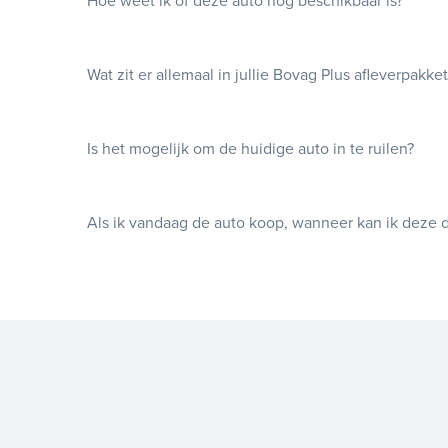
Hoe weet ik of deze auto nog beschikbaar is?
Wat zit er allemaal in jullie Bovag Plus afleverpakke
Is het mogelijk om de huidige auto in te ruilen?
Als ik vandaag de auto koop, wanneer kan ik deze 