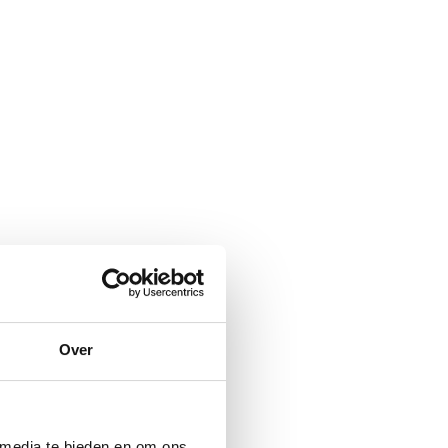
Over
 media te bieden en om ons