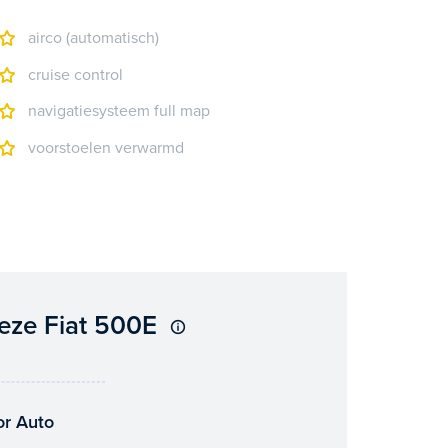
airco (automatisch)
cruise control
navigatiesysteem full map
voorstoelen verwarmd
eze Fiat 500E
or Auto