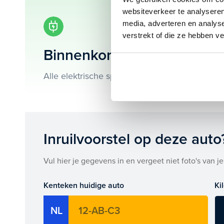
websiteverkeer te analyseren
Je koopt hem voor € 19.895,- maar je kan deze Fiat 
media, adverteren en analys
verstrekt of die ze hebben v
Maak snel een afspraak in de showroom of bestel he
Binnenkort beschikbaar!
Alle elektrische specificaties van deze Fiat 5
Inruilvoorstel op deze auto
Vul hier je gegevens in en vergeet niet foto's van je
Kenteken huidige auto
Ki
NL