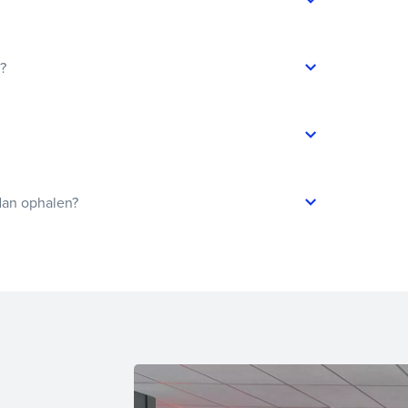
t?
dan ophalen?