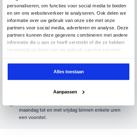
personaliseren, om functies voor social media te bieden
Inruilvoorstel op deze auto?
en om ons websiteverkeer te analyseren. Ook delen we
informatie over uw gebruik van onze site met onze
Vul hier je gegevens in en vergeet niet foto's van je
partners voor social media, adverteren en analyse. Deze
inruilauto mee te sturen.
partners kunnen deze gegevens combineren met andere
informatie die u aan ze heeft verstrekt of die ze hebben
Kenteken huidige auto
Kilometerstand (bij benadering)
verzameld op basis van uw gebruik van hun services.
Alles toestaan
Inruilvoorstel aanvragen
Aanpassen
Wanneer je foto’s meestuurt ontvang je op
maandag tot en met vrijdag binnen enkele uren
een voorstel.