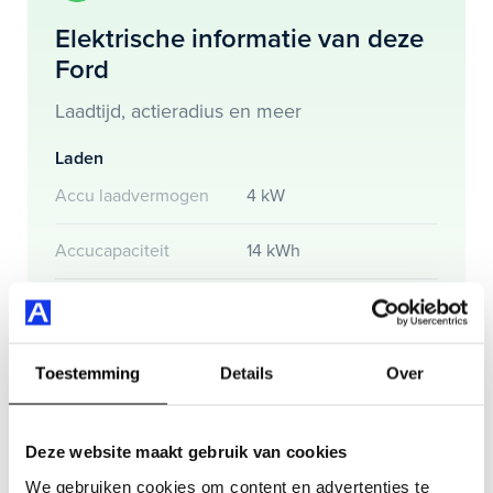
velgen multi-spaaks 17" en nog veel meer.
Elektrische informatie van deze
Ford
Je koopt hem voor € 23.695,- maar je kan deze Ford
Kuga ook bij ons financieren of leasen.
Laadtijd, actieradius en meer
Maak snel een afspraak in de showroom of bestel hem
Laden
direct online.
Accu laadvermogen
4 kW
Accucapaciteit
14 kWh
Actieradius
Toestemming
Details
Over
Actieradius (WLTP)
56 km
Deze website maakt gebruik van cookies
We gebruiken cookies om content en advertenties te