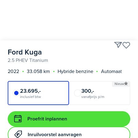
Ford Kuga
2.5 PHEV Titanium
2022
33.058 km
Hybride benzine
Automaat
Nieuw
23.695,-
300,-
inclusief btw
vanafprijs p/m
Proefrit inplannen
Inruilvoorstel aanvragen