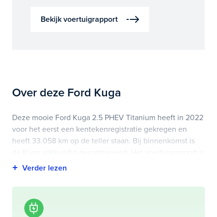
Bekijk voertuigrapport
Over deze Ford Kuga
Deze mooie Ford Kuga 2.5 PHEV Titanium heeft in 2022
voor het eerst een kentekenregistratie gekregen en
heeft 33.058 km op de teller staan. Bij binnenkomst is
de Kuga vakkundig gecontroleerd. Het voertuigrapport is
op deze pagina bij onderhoud en historie te
downloaden.
Highlights van deze Ford zijn onder andere airco
(automatisch), apple carplay/android auto, lichtmetalen