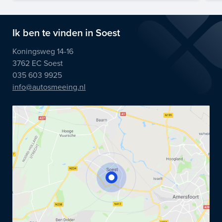
Ik ben te vinden in Soest
Koningsweg 14-16
3762 EC Soest
035 603 9925
info@autosmeeing.nl