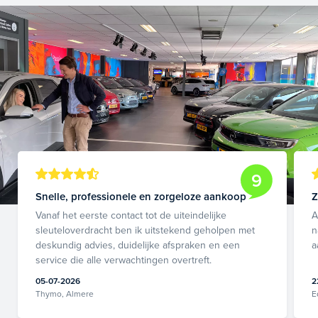
9
Snelle, professionele en zorgeloze aankoop
Z
Vanaf het eerste contact tot de uiteindelijke
A
sleuteloverdracht ben ik uitstekend geholpen met
n
deskundig advies, duidelijke afspraken en een
a
service die alle verwachtingen overtreft.
05-07-2026
2
Thymo, Almere
E