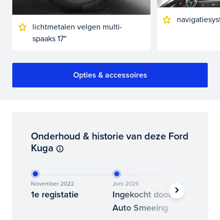
navigatiesys
lichtmetalen velgen multi-
spaaks 17"
Opties & accessoires
Onderhoud & historie van deze Ford
Kuga
November 2022
Juni 2026
Juni 202
1e registatie
Ingekocht door
Binne
Auto Smeeing
Auto 