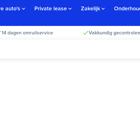
e auto's
Private lease
Zakelijk
Onderhou
14 dagen omruilservice
Vakkundig gecontrolee