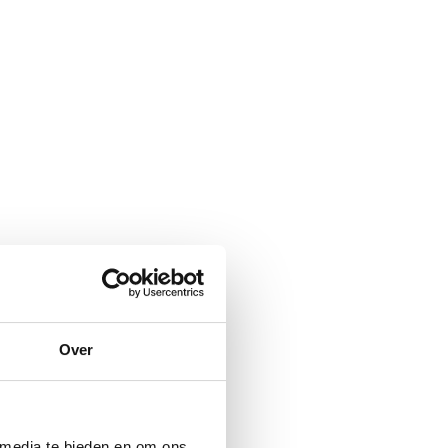
Over
 media te bieden en om ons