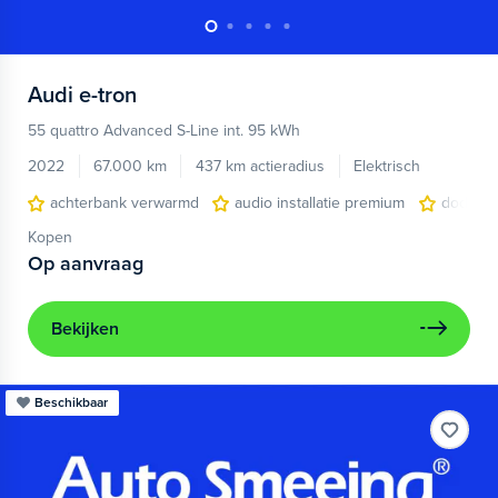
Audi
e-tron
55 quattro Advanced S-Line int. 95 kWh
2022
67.000 km
437 km actieradius
Elektrisch
achterbank verwarmd
audio installatie premium
dodehoe
Kopen
Op aanvraag
Bekijken
Beschikbaar