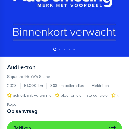
Audi
e-tron
S quattro 95 kWh S-Line
2023
51.000 km
368 km actieradius
Elektrisch
achterbank verwarmd
electronic climate controle
elektr
Kopen
Op aanvraag
Bekijken