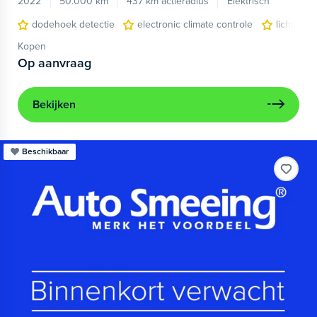
2022
50.000 km
437 km actieradius
Elektrisch
dodehoek detectie
electronic climate controle
lichtmeta
Kopen
Op aanvraag
Bekijken
Beschikbaar