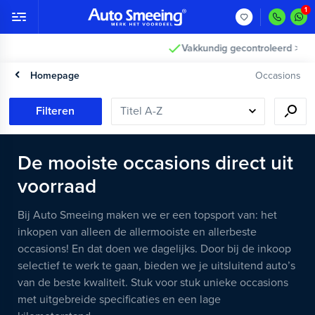
Vakkundig gecontroleerd >
Homepage
Occasions
Filteren
De mooiste occasions direct uit
voorraad
Bij Auto Smeeing maken we er een topsport van: het
inkopen van alleen de allermooiste en allerbeste
occasions! En dat doen we dagelijks. Door bij de inkoop
selectief te werk te gaan, bieden we je uitsluitend auto’s
van de beste kwaliteit. Stuk voor stuk unieke occasions
met uitgebreide specificaties en een lage