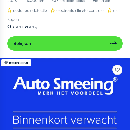
2023
48.000 km
437 km actieradius
Elektrisch
dodehoek detectie
electronic climate controle
elektris
Kopen
Op aanvraag
Bekijken
Beschikbaar