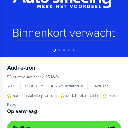
Audi
e-tron
55 quattro Advanced 95 kWh
2023
33.000 km
437 km actieradius
Elektrisch
audio installatie premium
dodehoek detectie
electronic 
Kopen
Op aanvraag