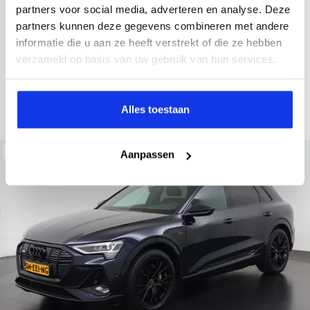
2022
34.998 km
437 km actieradius
Elektrisch
partners voor social media, adverteren en analyse. Deze
partners kunnen deze gegevens combineren met andere
electronic climate controle
elektrisch glazen panorama-dak
informatie die u aan ze heeft verstrekt of die ze hebben
Kopen
Private lease
verzameld op basis van uw gebruik van hun services.
36.895,-
793,-
p.m.
Bekijken
Alles toestaan
Beschikbaar
Aanpassen