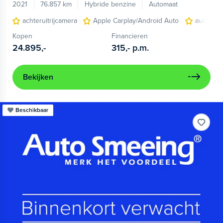
2021
76.857 km
Hybride benzine
Automaat
achteruitrijcamera
Apple Carplay/Android Auto
audio ins
Kopen
Financieren
24.895,-
315,-
p.m.
Bekijken
Beschikbaar