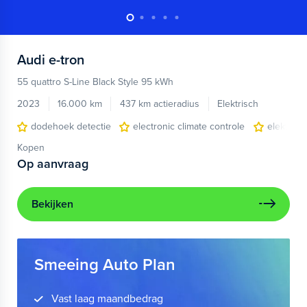
Audi
e-tron
55 quattro S-Line Black Style 95 kWh
2023
16.000 km
437 km actieradius
Elektrisch
dodehoek detectie
electronic climate controle
elektris
Kopen
Op aanvraag
Bekijken
Smeeing Auto Plan
Vast laag maandbedrag