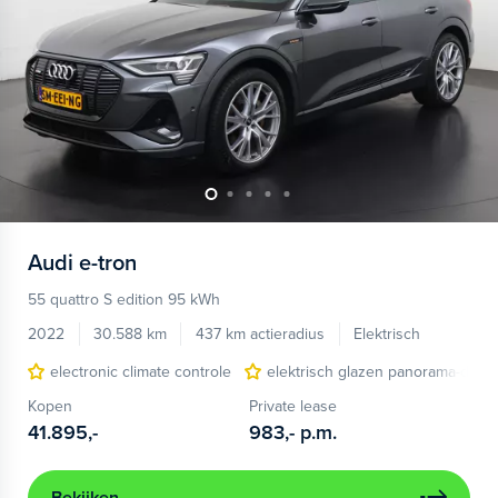
Audi
e-tron
55 quattro S edition 95 kWh
2022
30.588 km
437 km actieradius
Elektrisch
electronic climate controle
elektrisch glazen panorama-dak
Kopen
Private lease
41.895,-
983,-
p.m.
Bekijken