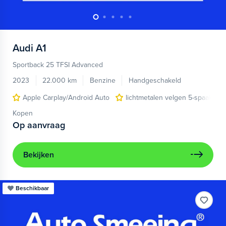
Audi
A1
Sportback 25 TFSI Advanced
2023
22.000 km
Benzine
Handgeschakeld
Apple Carplay/Android Auto
lichtmetalen velgen 5-spaaks 17
Kopen
Op aanvraag
Bekijken
Beschikbaar