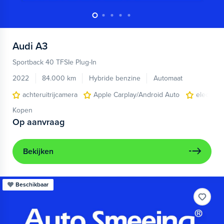
Audi
A3
Sportback 40 TFSIe Plug-In
2022
84.000 km
Hybride benzine
Automaat
achteruitrijcamera
Apple Carplay/Android Auto
electroni
Kopen
Op aanvraag
Bekijken
Beschikbaar