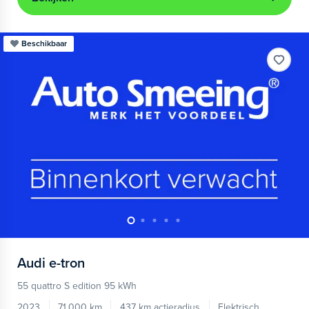
Beschikbaar
Audi
e-tron
55 quattro S edition 95 kWh
2023
71.000 km
437 km actieradius
Elektrisch