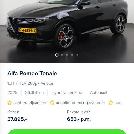
Alfa Romeo
Tonale
1.3T PHEV 280pk Veloce
2025
26.351 km
Hybride benzine
Automaat
achteruitrijcamera
adaptief demping systeem
audio inst
Kopen
Private lease
37.895,-
653,-
p.m.