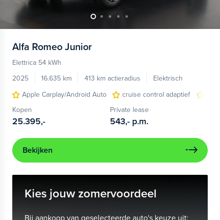
Alfa Romeo
Junior
Elettrica 54 kWh
2025
16.635 km
413 km actieradius
Elektrisch
Apple Carplay/Android Auto
cruise control adaptief
LED
Kopen
Private lease
25.395,-
543,-
p.m.
Bekijken
Kies jouw zomervoordeel
Bij aankoop van geselecteerde auto's keuze uit: