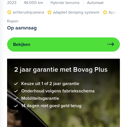
2023
46.000 km
Hybride benzine
Automaat
achteruitrijcamera
adaptief demping systeem
Apple Car
Kopen
Op aanvraag
Bekijken
2 jaar garantie met Bovag Plus
Keuze uit 1 of 2 jaar garantie
Onderhoud volgens fabrieksschema
Mobiliteitsgarantie
14 dagen niet goed geld terug