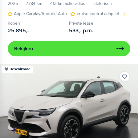
2025
7.784 km
413 km actieradius
Elektrisch
Apple Carplay/Android Auto
cruise control adaptief
LED
Kopen
Private lease
25.895,-
533,-
p.m.
Bekijken
Beschikbaar