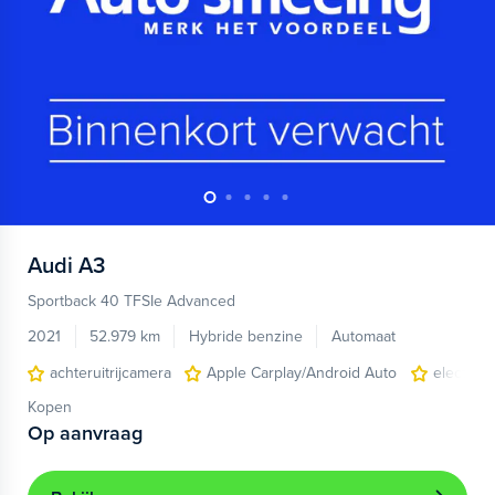
Audi
A3
Sportback 40 TFSIe Advanced
2021
52.979 km
Hybride benzine
Automaat
achteruitrijcamera
Apple Carplay/Android Auto
electroni
Kopen
Op aanvraag