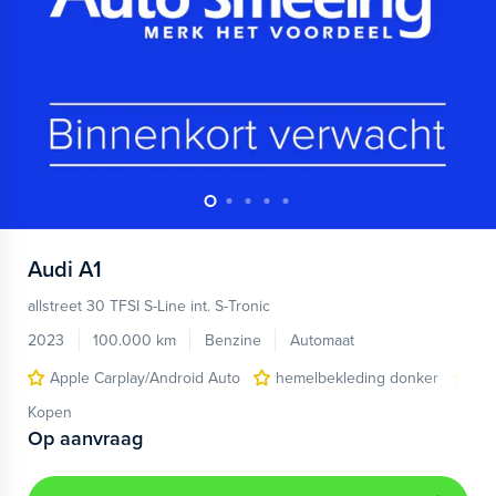
Audi
A1
allstreet 30 TFSI S-Line int. S-Tronic
2023
100.000 km
Benzine
Automaat
Apple Carplay/Android Auto
hemelbekleding donker
lic
Kopen
Op aanvraag