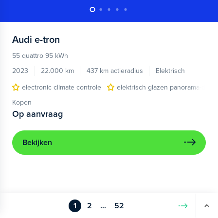
Audi
e-tron
55 quattro 95 kWh
2023
22.000 km
437 km actieradius
Elektrisch
electronic climate controle
elektrisch glazen panorama-dak
Kopen
Op aanvraag
Bekijken
1
2
...
52
Volgende